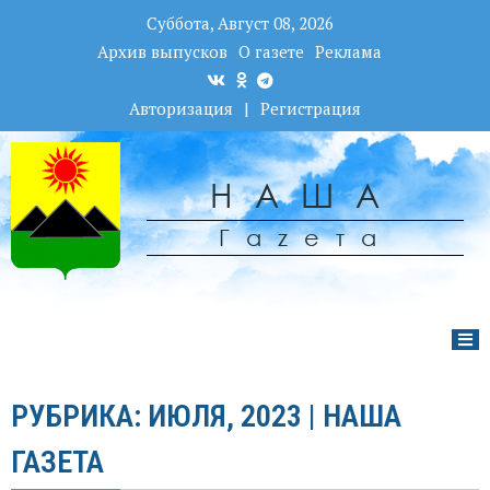
Суббота, Август 08, 2026
Архив выпусков
О газете
Реклама
Авторизация
|
Регистрация
НАША
Гаzета
РУБРИКА: ИЮЛЯ, 2023 | НАША
ГАЗЕТА