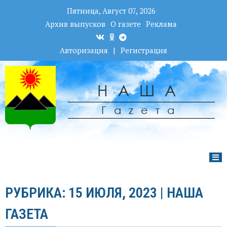
Пятница, Август 07, 2026
Архив выпусков
О газете
Реклама
Авторизация
|
Регистрация
НАША
Гаzета
РУБРИКА: 15 ИЮЛЯ, 2023 | НАША
ГАЗЕТА