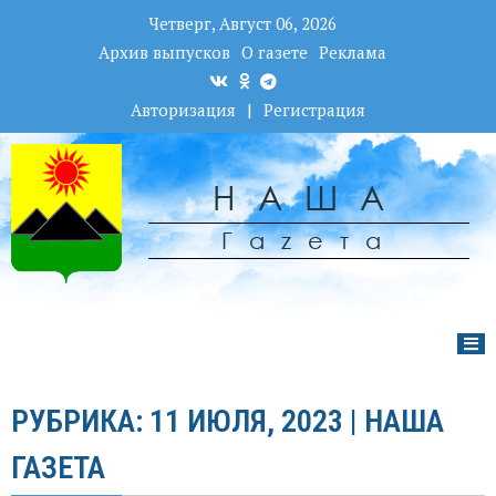
Четверг, Август 06, 2026
Архив выпусков
О газете
Реклама
Авторизация
|
Регистрация
НАША
Гаzета
РУБРИКА: 11 ИЮЛЯ, 2023 | НАША
ГАЗЕТА