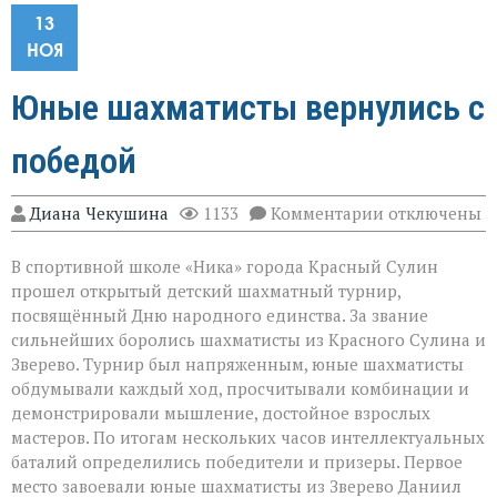
13
НОЯ
Юные шахматисты вернулись с
победой
к
Диана Чекушина
1133
Комментарии
отключены
записи
Юные
В спортивной школе «Ника» города Красный Сулин
шахматисты
вернулись
прошел открытый детский шахматный турнир,
с
посвящённый Дню народного единства. За звание
победой
сильнейших боролись шахматисты из Красного Сулина и
Зверево. Турнир был напряженным, юные шахматисты
обдумывали каждый ход, просчитывали комбинации и
демонстрировали мышление, достойное взрослых
мастеров. По итогам нескольких часов интеллектуальных
баталий определились победители и призеры. Первое
место завоевали юные шахматисты из Зверево Даниил