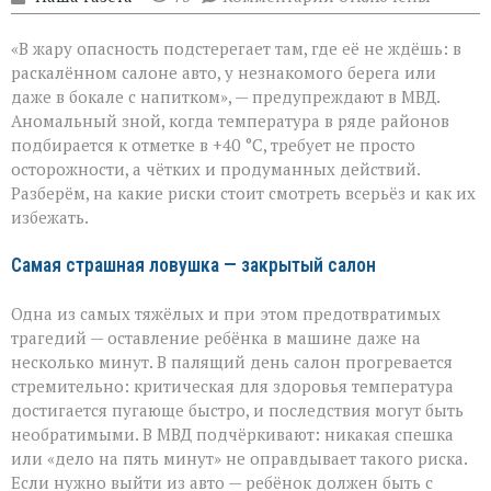
записи
«Жара
«В жару опасность подстерегает там, где её не ждёшь: в
не
прощает
раскалённом салоне авто, у незнакомого берега или
легкомыслия»:
даже в бокале с напитком», — предупреждают в МВД.
МВД — о
Аномальный зной, когда температура в ряде районов
том,
как
подбирается к отметке в +40 °C, требует не просто
уберечь
осторожности, а чётких и продуманных действий.
себя
Разберём, на какие риски стоит смотреть всерьёз и как их
и
избежать.
близких
Самая страшная ловушка — закрытый салон
Одна из самых тяжёлых и при этом предотвратимых
трагедий — оставление ребёнка в машине даже на
несколько минут. В палящий день салон прогревается
стремительно: критическая для здоровья температура
достигается пугающе быстро, и последствия могут быть
необратимыми. В МВД подчёркивают: никакая спешка
или «дело на пять минут» не оправдывает такого риска.
Если нужно выйти из авто — ребёнок должен быть с