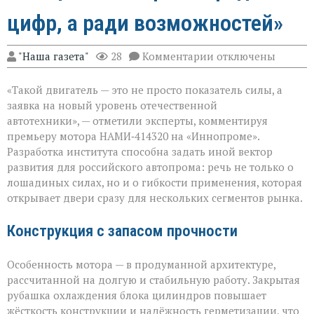
цифр, а ради возможностей»
к
"Наша газета"
28
Комментарии
отключены
записи
«Мощный
«Такой двигатель — это не просто показатель силы, а
мотор — не
ради
заявка на новый уровень отечественной
цифр,
автотехники», — отметили эксперты, комментируя
а
премьеру мотора НАМИ‑414320 на «Иннопроме».
ради
возможностей»
Разработка института способна задать иной вектор
развития для российского автопрома: речь не только о
лошадиных силах, но и о гибкости применения, которая
открывает двери сразу для нескольких сегментов рынка.
Конструкция с запасом прочности
Особенность мотора — в продуманной архитектуре,
рассчитанной на долгую и стабильную работу. Закрытая
рубашка охлаждения блока цилиндров повышает
жёсткость конструкции и надёжность герметизации, что