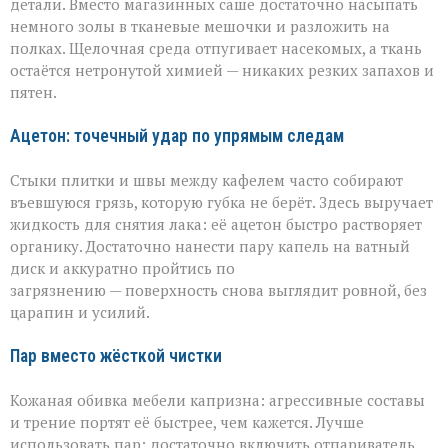
детали. Вместо магазинных саше достаточно насыпать
немного золы в тканевые мешочки и разложить на
полках. Щелочная среда отпугивает насекомых, а ткань
остаётся нетронутой химией — никаких резких запахов и
пятен.
Ацетон: точечный удар по упрямым следам
Стыки плитки и швы между кафелем часто собирают
въевшуюся грязь, которую губка не берёт. Здесь выручает
жидкость для снятия лака: её ацетон быстро растворяет
органику. Достаточно нанести пару капель на ватный
диск и аккуратно пройтись по
загрязнению — поверхность снова выглядит ровной, без
царапин и усилий.
Пар вместо жёсткой чистки
Кожаная обивка мебели капризна: агрессивные составы
и трение портят её быстрее, чем кажется. Лучше
использовать пар: достаточно включить отпариватель