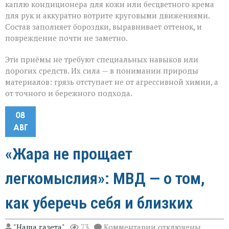
каплю кондиционера для кожи или бесцветного крема
для рук и аккуратно вотрите круговыми движениями.
Состав заполняет бороздки, выравнивает оттенок, и
повреждение почти не заметно.
Эти приёмы не требуют специальных навыков или
дорогих средств. Их сила — в понимании природы
материалов: грязь отступает не от агрессивной химии, а
от точного и бережного подхода.
08
АВГ
«Жара не прощает
легкомыслия»: МВД — о том,
как уберечь себя и близких
к
"Наша газета"
73
Комментарии
отключены