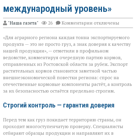
международный уровень»
к
"Наша газета"
26
Комментарии
отключены
записи
«Донской
«Для аграрного региона каждая тонна экспортируемого
шрот
выходит
продукта — это не просто груз, а знак доверия к качеству
на
нашей продукции», — отметили в профильном
международный
ведомстве, комментируя очередную партию кормов,
уровень»
отправленных из Ростовской области за рубеж. Экспорт
растительных кормов становится заметной частью
внешнеэкономической повестки региона: спрос на
отечественные кормовые компоненты растёт, а контроль
за их безопасностью остаётся предельно строгим.
Строгий контроль — гарантия доверия
Перед тем как груз покидает территорию страны, он
проходит многоступенчатую проверку. Специалисты
отбирают образцы продукции и направляют их в