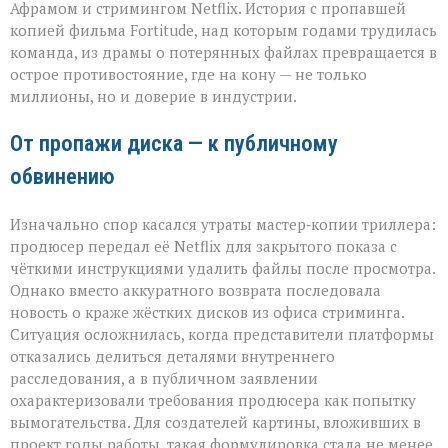
виток
Афрамом и стримингом Netflix. История с пропавшей
спора
копией фильма Fortitude, над которым годами трудилась
Netflix
команда, из драмы о потерянных файлах превращается в
и
острое противостояние, где на кону — не только
продюсера»
миллионы, но и доверие в индустрии.
От пропажи диска — к публичному
обвинению
Изначально спор касался утраты мастер‑копии триллера:
продюсер передал её Netflix для закрытого показа с
чёткими инструкциями удалить файлы после просмотра.
Однако вместо аккуратного возврата последовала
новость о краже жёстких дисков из офиса стриминга.
Ситуация осложнилась, когда представители платформы
отказались делиться деталями внутреннего
расследования, а в публичном заявлении
охарактеризовали требования продюсера как попытку
вымогательства. Для создателей картины, вложивших в
проект годы работы, такая формулировка стала не менее