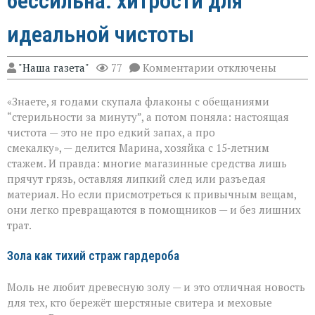
бессильна: хитрости для
идеальной чистоты
к
"Наша газета"
77
Комментарии
отключены
записи
Когда
«Знаете, я годами скупала флаконы с обещаниями
бытовая
химия
“стерильности за минуту”, а потом поняла: настоящая
бессильна:
чистота — это не про едкий запах, а про
хитрости
смекалку», — делится Марина, хозяйка с 15‑летним
для
идеальной
стажем. И правда: многие магазинные средства лишь
чистоты
прячут грязь, оставляя липкий след или разъедая
материал. Но если присмотреться к привычным вещам,
они легко превращаются в помощников — и без лишних
трат.
Зола как тихий страж гардероба
Моль не любит древесную золу — и это отличная новость
для тех, кто бережёт шерстяные свитера и меховые