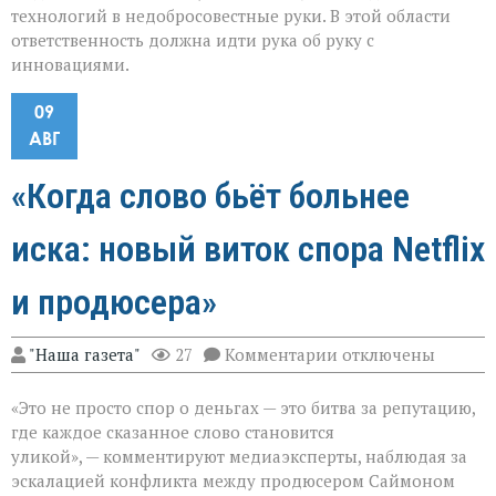
технологий в недобросовестные руки. В этой области
ответственность должна идти рука об руку с
инновациями.
09
АВГ
«Когда слово бьёт больнее
иска: новый виток спора Netflix
и продюсера»
к
"Наша газета"
27
Комментарии
отключены
записи
«Когда
«Это не просто спор о деньгах — это битва за репутацию,
слово
бьёт
где каждое сказанное слово становится
больнее
уликой», — комментируют медиаэксперты, наблюдая за
иска:
эскалацией конфликта между продюсером Саймоном
новый