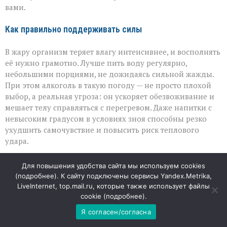
вами.
Как правильно поддерживать силы
В жару организм теряет влагу интенсивнее, и восполнять
её нужно грамотно. Лучше пить воду регулярно,
небольшими порциями, не дожидаясь сильной жажды.
При этом алкоголь в такую погоду — не просто плохой
выбор, а реальная угроза: он ускоряет обезвоживание и
мешает телу справляться с перегревом. Даже напитки с
невысоким градусом в условиях зноя способны резко
ухудшить самочувствие и повысить риск теплового
удара.
Солнце: когда тень важнее активности
Для повышения удобства сайта мы используем cookies
(
подробнее
). К сайту подключены сервисы Yandex.Metrika,
Самые агрессивные солнечные лучи приходятся на
LiveInternet, top.mail.ru, которые также использует файлы
дневные часы — именно в это время лучше избегать
cookie (
подробнее
).
длительного пребывания под открытым небом.
Я согласен/согласна
Правильная одежда в жару — лёгкая, свободная, из