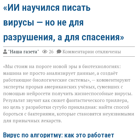
«ИИ научился писать
вирусы — но не для
разрушения, а для спасения»
к
"Наша газета"
26
Комментарии
отключены
записи
«ИИ
«Мы стоим на пороге новой эры в биотехнологиях:
научился
писать
машина не просто анализирует данные, а создаёт
вирусы — но
работающие биологические системы», — комментируют
не
эксперты прорыв американских учёных, сумевших с
для
разрушения,
помощью нейросети получить жизнеспособные вирусы.
а
Результат звучит как сюжет фантастического триллера,
для
но цель у разработки сугубо прикладная: найти способ
спасения»
бороться с бактериями, которые становятся неуязвимыми
для привычных лекарств.
Вирус по алгоритму: как это работает