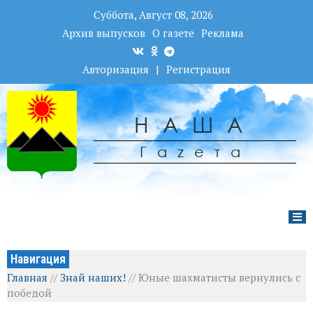
Суббота, Август 08, 2026
Архив выпусков
О газете
Реклама
Авторизация
|
Регистрация
НАША
Гаzета
Навигация
Главная
//
Знай наших!
//
Юные шахматисты вернулись с
победой