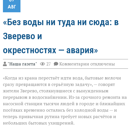
АВГ
«Без воды ни туда ни сюда: в
Зверево и
окрестностях — авария»
к
"Наша газета"
27
Комментарии
отключены
записи
«Без
«Когда из крана перестаёт идти вода, бытовые мелочи
воды
ни
сразу превращаются в серьёзную задачу», — говорят
туда
жители Зверево, столкнувшиеся с вынужденным
ни
перерывом в водоснабжении. Из‑за срочного ремонта на
сюда:
в
насосной станции тысячи людей в городе и ближайших
Зверево
посёлках временно остались без холодной воды — и
и
теперь привычная рутина требует новых расчётов и
окрестностях — ава
небольших бытовых ухищрений.