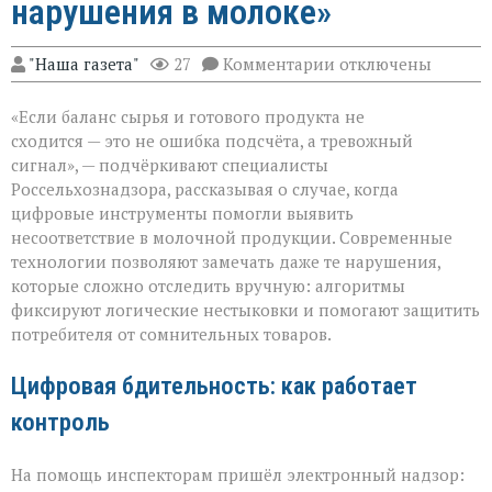
нарушения в молоке»
к
"Наша газета"
27
Комментарии
отключены
записи
«Когда
«Если баланс сырья и готового продукта не
математика
не
сходится — это не ошибка подсчёта, а тревожный
сходится:
сигнал», — подчёркивают специалисты
как
Россельхознадзора, рассказывая о случае, когда
система
ловит
цифровые инструменты помогли выявить
нарушения
несоответствие в молочной продукции. Современные
в
технологии позволяют замечать даже те нарушения,
молоке»
которые сложно отследить вручную: алгоритмы
фиксируют логические нестыковки и помогают защитить
потребителя от сомнительных товаров.
Цифровая бдительность: как работает
контроль
На помощь инспекторам пришёл электронный надзор: