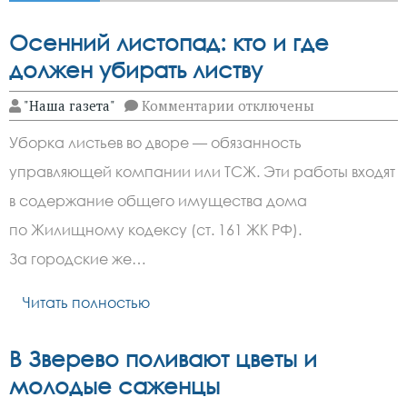
Осенний листопад: кто и где
должен убирать листву
к
"Наша газета"
Комментарии
отключены
записи
Осенний
Уборка листьев во дворе — обязанность
листопад:
кто
управляющей компании или ТСЖ. Эти работы входят
и
где
в содержание общего имущества дома
должен
убирать
по Жилищному кодексу (ст. 161 ЖК РФ).
листву
За городские же…
Читать полностью
В Зверево поливают цветы и
молодые саженцы