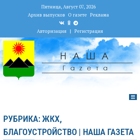
Пятница, Август 07, 2026
Архив выпусков
О газете
Реклама
Авторизация
|
Регистрация
НАША
Гаzета
РУБРИКА: ЖКХ,
БЛАГОУСТРОЙСТВО | НАША ГАЗЕТА