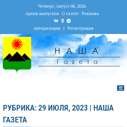
Четверг, Август 06, 2026
Архив выпусков
О газете
Реклама
Авторизация
|
Регистрация
НАША
Гаzета
РУБРИКА: 29 ИЮЛЯ, 2023 | НАША
ГАЗЕТА