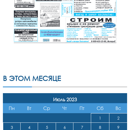
В ЭТОМ МЕСЯЦЕ
Июль 2023
Пн
Вт
Ср
Чт
Пт
Сб
Вс
1
2
3
4
5
6
7
8
9