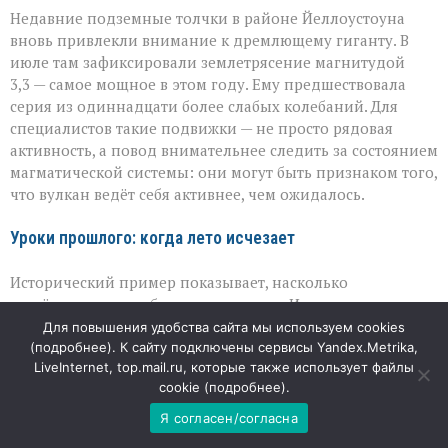
Недавние подземные толчки в районе Йеллоустоуна
вновь привлекли внимание к дремлющему гиганту. В
июле там зафиксировали землетрясение магнитудой
3,3 — самое мощное в этом году. Ему предшествовала
серия из одиннадцати более слабых колебаний. Для
специалистов такие подвижки — не просто рядовая
активность, а повод внимательнее следить за состоянием
магматической системы: они могут быть признаком того,
что вулкан ведёт себя активнее, чем ожидалось.
Уроки прошлого: когда лето исчезает
Исторический пример показывает, насколько
серьёзными могут быть последствия. Извержение
вулкана Тамбора в 1815 году спровоцировало глобальное
Для повышения удобства сайта мы используем cookies
похолодание, из‑за которого 1816 год вошёл в летописи
(
подробнее
). К сайту подключены сервисы Yandex.Metrika,
LiveInternet, top.mail.ru, которые также использует файлы
как «год без лета». Пепел и аэрозоли, поднявшиеся в
cookie (
подробнее
).
стратосферу, перекрыли часть солнечного света, и это
привело к неурожаям и острой нехватке продовольствия
Я согласен/согласна
на разных континентах. Климатологи напоминают: