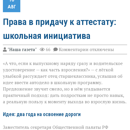
АВГ
Права в придачу к аттестату:
школьная инициатива
к
"Наша газета"
66
Комментарии
отключены
записи
Права
«А что, если к выпускному наряду сразу и водительское
в
придачу
удостоверение — как часть взросления?» — с лёгкой
к
улыбкой рассуждает отец старшеклассника, услышав об
аттестату:
идее ввести автодело в школьную программу.
школьная
инициатива
Предложение звучит смело, но в нём угадывается
практичный подход: дать подросткам не просто навык,
а реальную пользу к моменту выхода во взрослую жизнь.
Идея: два года на освоение дороги
Заместитель секретаря Общественной палаты РФ