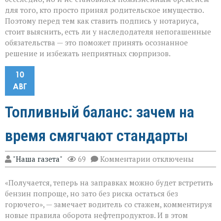
для того, кто просто принял родительское имущество.
Поэтому перед тем как ставить подпись у нотариуса,
стоит выяснить, есть ли у наследодателя непогашенные
обязательства — это поможет принять осознанное
решение и избежать неприятных сюрпризов.
10
АВГ
Топливный баланс: зачем на
время смягчают стандарты
к
"Наша газета"
69
Комментарии
отключены
записи
Топливный
«Получается, теперь на заправках можно будет встретить
баланс:
зачем
бензин попроще, но зато без риска остаться без
на
горючего», — замечает водитель со стажем, комментируя
время
новые правила оборота нефтепродуктов. И в этом
смягчают