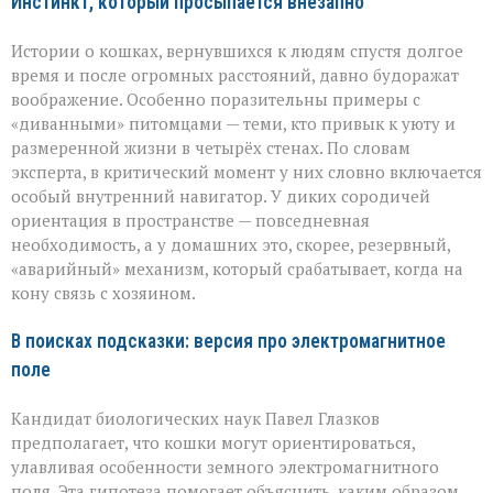
Инстинкт, который просыпается внезапно
Истории о кошках, вернувшихся к людям спустя долгое
время и после огромных расстояний, давно будоражат
воображение. Особенно поразительны примеры с
«диванными» питомцами — теми, кто привык к уюту и
размеренной жизни в четырёх стенах. По словам
эксперта, в критический момент у них словно включается
особый внутренний навигатор. У диких сородичей
ориентация в пространстве — повседневная
необходимость, а у домашних это, скорее, резервный,
«аварийный» механизм, который срабатывает, когда на
кону связь с хозяином.
В поисках подсказки: версия про электромагнитное
поле
Кандидат биологических наук Павел Глазков
предполагает, что кошки могут ориентироваться,
улавливая особенности земного электромагнитного
поля. Эта гипотеза помогает объяснить, каким образом