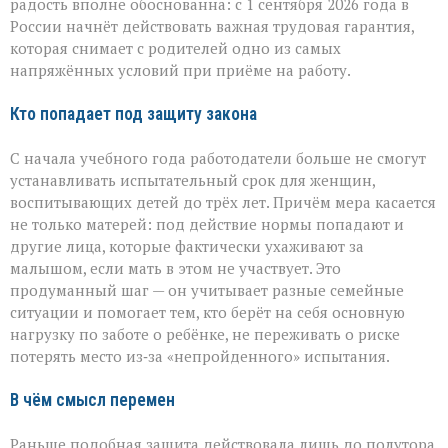
малышей
радость вполне обоснованна: с 1 сентября 2026 года в
России начнёт действовать важная трудовая гарантия,
которая снимает с родителей одно из самых
напряжённых условий при приёме на работу.
Кто попадает под защиту закона
С начала учебного года работодатели больше не смогут
устанавливать испытательный срок для женщин,
воспитывающих детей до трёх лет. Причём мера касается
не только матерей: под действие нормы попадают и
другие лица, которые фактически ухаживают за
малышом, если мать в этом не участвует. Это
продуманный шаг — он учитывает разные семейные
ситуации и помогает тем, кто берёт на себя основную
нагрузку по заботе о ребёнке, не переживать о риске
потерять место из‑за «непройденного» испытания.
В чём смысл перемен
Раньше подобная защита действовала лишь до полутора