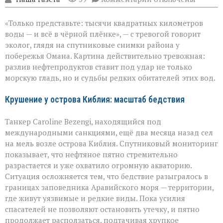
записи
Нефть
«Только представьте: тысячи квадратных километров
в
море:
воды — и всё в чёрной плёнке», — с тревогой говорит
угроза
эколог, глядя на спутниковые снимки района у
для
побережья Омана. Картина действительно тревожная:
хрупкой
природы
разлив нефтепродуктов ставит под удар не только
морскую гладь, но и судьбы редких обитателей этих вод.
Крушение у острова Киблия: масштаб бедствия
Танкер Caroline Bezengi, находящийся под
международными санкциями, ещё два месяца назад сел
на мель возле острова Киблия. Спутниковый мониторинг
показывает, что нефтяное пятно стремительно
разрастается и уже охватило огромную акваторию.
Ситуация осложняется тем, что бедствие разыгралось в
границах заповедника Аравийского моря — территории,
где живут уязвимые и редкие виды. Пока усилия
спасателей не позволяют остановить утечку, и пятно
продолжает расползаться, подтачивая хрупкое