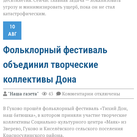
десятилетия. Сейчас главная задача — локализовать
угрозу и минимизировать ущерб, пока он не стал
катастрофическим.
10
АВГ
Фольклорный фестиваль
объединил творческие
коллективы Дона
к
"Наша газета"
43
Комментарии
отключены
записи
Фольклорный
В Гуково прошёл фольклорный фестиваль «Тихий Дон,
фестиваль
объединил
наш батюшка», в котором приняли участие творческие
творческие
коллективы Социально-культурного центра «Маяк» из
коллективы
Зверево, Гуково и Киселёвского сельского поселения
Дона
Красносулинского района.