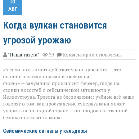
10
АВГ
Когда вулкан становится
угрозой урожаю
к
"Наша газета"
39
Комментарии
отключены
записи
Когда
«А если этот гигант действительно проснётся — что
вулкан
становится
станет с нашими полями и хлебом на
угрозой
столе?» — задумчиво произносит фермер, глядя на
урожаю
сводки новостей о сейсмической активности у
Йеллоустоуна. Тревога не беспочвенна: учёные всё чаще
говорят о том, как пробуждение супервулкана может
ударить не по одной стране, а по продовольственной
безопасности всего мира.
Сейсмические сигналы у кальдеры