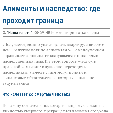
Алименты и наследство: где
проходит граница
к
"Наша газета"
59
Комментарии
отключены
записи
Алименты
«Получается, можно унаследовать квартиру, а вместе с
и
наследство:
ней — и чужой долг по алиментам?» — с недоумением
где
спрашивает женщина, столкнувшаяся с тонкостями
проходит
наследственных прав. И в этом вопросе — вся суть
граница
правовой коллизии: имущество переходит к
наследникам, а вместе с ним могут прийти и
финансовые обязательства, о которых раньше не
задумывались.
Что исчезает со смертью человека
По закону обязательства, которые напрямую связаны с
личностью умершего, прекращаются в момент его ухода.