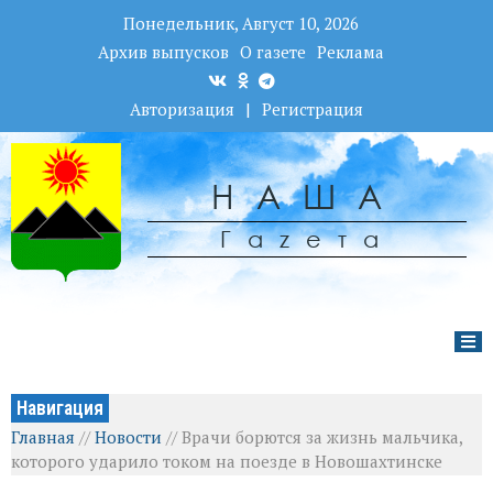
Понедельник, Август 10, 2026
Архив выпусков
О газете
Реклама
Авторизация
|
Регистрация
НАША
Гаzета
Навигация
Главная
//
Новости
//
Врачи борются за жизнь мальчика,
которого ударило током на поезде в Новошахтинске