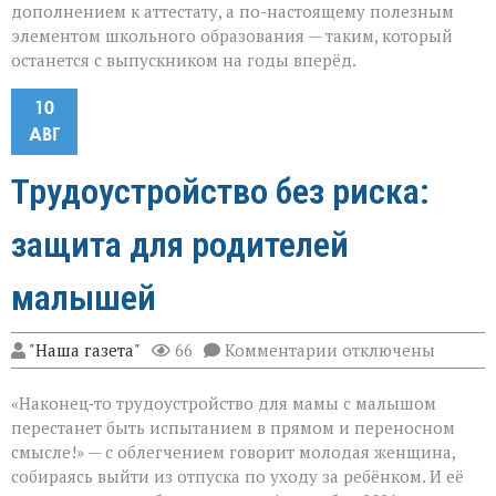
дополнением к аттестату, а по-настоящему полезным
элементом школьного образования — таким, который
останется с выпускником на годы вперёд.
10
АВГ
Трудоустройство без риска:
защита для родителей
малышей
к
"Наша газета"
66
Комментарии
отключены
записи
Трудоустройство
«Наконец‑то трудоустройство для мамы с малышом
без
риска:
перестанет быть испытанием в прямом и переносном
защита
смысле!» — с облегчением говорит молодая женщина,
для
собираясь выйти из отпуска по уходу за ребёнком. И её
родителей