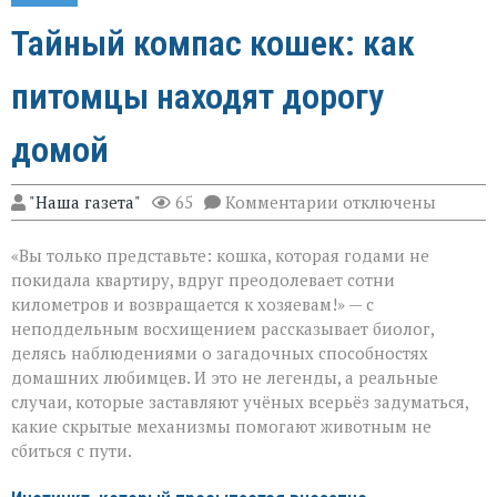
Тайный компас кошек: как
питомцы находят дорогу
домой
к
"Наша газета"
65
Комментарии
отключены
записи
Тайный
«Вы только представьте: кошка, которая годами не
компас
кошек:
покидала квартиру, вдруг преодолевает сотни
как
километров и возвращается к хозяевам!» — с
питомцы
неподдельным восхищением рассказывает биолог,
находят
дорогу
делясь наблюдениями о загадочных способностях
домой
домашних любимцев. И это не легенды, а реальные
случаи, которые заставляют учёных всерьёз задуматься,
какие скрытые механизмы помогают животным не
сбиться с пути.