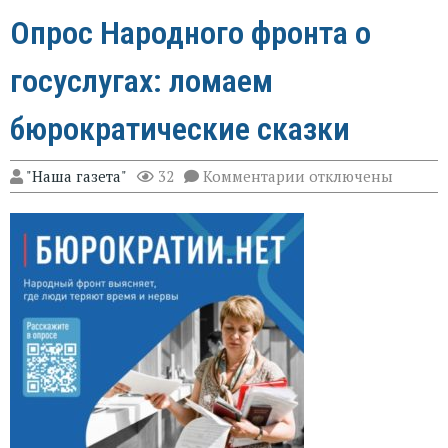
Опрос Народного фронта о
госуслугах: ломаем
бюрократические сказки
к
"Наша газета"
32
Комментарии
отключены
записи
Опрос
Народного
фронта
о
госуслугах:
ломаем
бюрократические
сказки