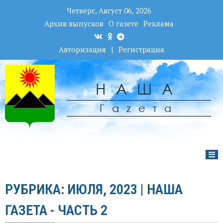
Четверг, Август 06, 2026
Архив выпусков
О газете
Реклама
Авторизация
|
Регистрация
НАША
Гаzета
РУБРИКА: ИЮЛЯ, 2023 | НАША
ГАЗЕТА - ЧАСТЬ 2