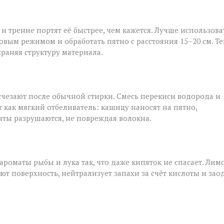
и трение портят её быстрее, чем кажется. Лучше использова
овым режимом и обработать пятно с расстояния 15–20 см. Т
храняя структуру материала.
исчезают после обычной стирки. Смесь перекиси водорода и
т как мягкий отбеливатель: кашицу наносят на пятно,
нты разрушаются, не повреждая волокна.
роматы рыбы и лука так, что даже кипяток не спасает. Лим
ют поверхность, нейтрализует запахи за счёт кислоты и зао