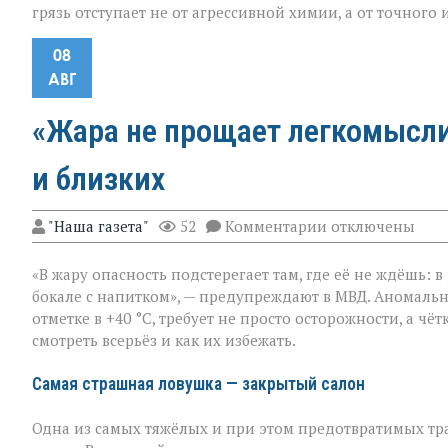
грязь отступает не от агрессивной химии, а от точного
08
АВГ
«Жара не прощает легкомыслия
и близких
к
"Наша газета"
52
Комментарии
отключены
записи
«Жара
«В жару опасность подстерегает там, где её не ждёшь: 
не
прощает
бокале с напитком», — предупреждают в МВД. Аномальн
легкомыслия»:
отметке в +40 °C, требует не просто осторожности, а ч
МВД — о
смотреть всерьёз и как их избежать.
том,
как
уберечь
Самая страшная ловушка — закрытый салон
себя
и
Одна из самых тяжёлых и при этом предотвратимых тр
близких