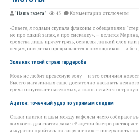
к
"Наша газета"
43
Комментарии
отключены
записи
Когда
«Знаете, я годами скупала флаконы с обещаниями “стер
бытовая
химия
не про едкий запах, а про смекалку», — делится Марина
бессильна:
средства лишь прячут грязь, оставляя липкий след или
хитрости
вещам, они легко превращаются в помощников — и без 
для
идеальной
чистоты
Зола как тихий страж гардероба
Моль не любит древесную золу — и это отличная новост
Вместо магазинных саше достаточно насыпать немного
среда отпугивает насекомых, а ткань остаётся нетронут
Ацетон: точечный удар по упрямым следам
Стыки плитки и швы между кафелем часто собирают въев
жидкость для снятия лака: её ацетон быстро растворяет
аккуратно пройтись по загрязнению — поверхность сно