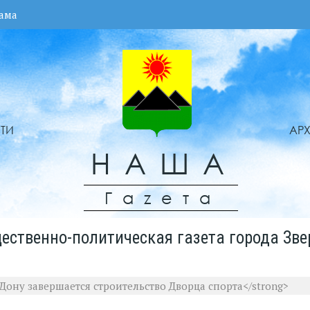
ама
ТИ
АР
НАША
Гаzета
ественно-политическая газета города Зве
-Дону завершается строительство Дворца спорта</strong>