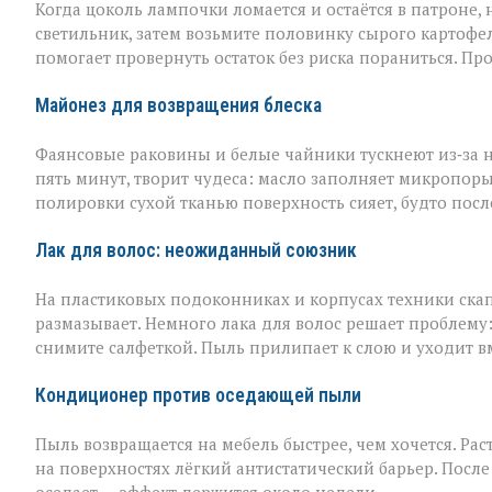
Когда цоколь лампочки ломается и остаётся в патроне, н
светильник, затем возьмите половинку сырого картофел
помогает провернуть остаток без риска пораниться. Пр
Майонез для возвращения блеска
Фаянсовые раковины и белые чайники тускнеют из‑за 
пять минут, творит чудеса: масло заполняет микропоры, 
полировки сухой тканью поверхность сияет, будто пос
Лак для волос: неожиданный союзник
На пластиковых подоконниках и корпусах техники скап
размазывает. Немного лака для волос решает проблему
снимите салфеткой. Пыль прилипает к слою и уходит вме
Кондиционер против оседающей пыли
Пыль возвращается на мебель быстрее, чем хочется. Рас
на поверхностях лёгкий антистатический барьер. Пос