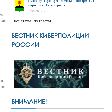
«Рынок труда чувствует перемену»: поток трудовых
мигрантов в РФ сокращается
8 августа, 2026
ть
епло
Все статьи из газеты
ВЕСТНИК КИБЕРПОЛИЦИИ
РОССИИ
он
дно
ВНИМАНИЕ!