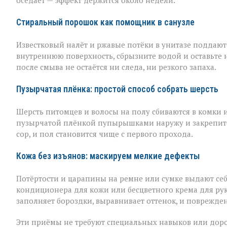
оседает — эффект держится около недели.
Стиральный порошок как помощник в санузле
Известковый налёт и ржавые потёки в унитазе поддаю
внутреннюю поверхность, сбрызните водой и оставьте 
после смыва не остаётся ни следа, ни резкого запаха.
Пузырчатая плёнка: простой способ собрать шерсть
Шерсть питомцев и волосы на полу сбиваются в комки 
пузырчатой плёнкой пупырышками наружу и закрепите 
сор, и пол становится чище с первого прохода.
Кожа без изъянов: маскируем мелкие дефекты
Потёртости и царапины на ремне или сумке выдают себ
кондиционера для кожи или бесцветного крема для рук
заполняет бороздки, выравнивает оттенок, и поврежден
Эти приёмы не требуют специальных навыков или доро