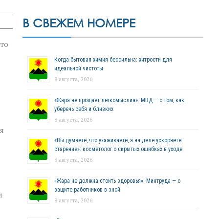
В СВЕЖЕМ НОМЕРЕ
это
Когда бытовая химия бессильна: хитрости для
идеальной чистоты
8 августа, 2026
«Жара не прощает легкомыслия»: МВД — о том, как
уберечь себя и близких
8 августа, 2026
я
«Вы думаете, что ухаживаете, а на деле ускоряете
старение»: косметолог о скрытых ошибках в уходе
8 августа, 2026
«Жара не должна стоить здоровья»: Минтруда — о
защите работников в зной
и
8 августа, 2026