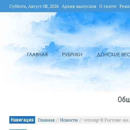
Суббота, Август 08, 2026
Архив выпусков
О газете
Рекл
ГЛАВНАЯ
РУБРИКИ
ДОНСКИЕ ВЕС
Общ
Навигация
Главная
//
Новости
//
<strong>В Ростове-на