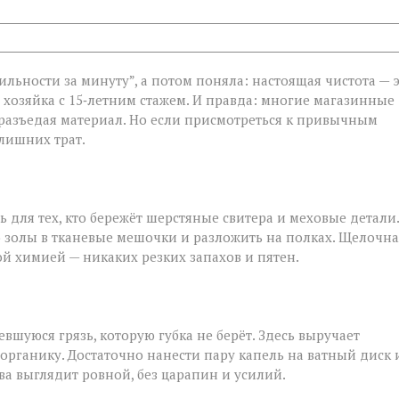
ильности за минуту”, а потом поняла: настоящая чистота — 
, хозяйка с 15‑летним стажем. И правда: многие магазинные
 разъедая материал. Но если присмотреться к привычным
лишних трат.
ь для тех, кто бережёт шерстяные свитера и меховые детали.
 золы в тканевые мешочки и разложить на полках. Щелочна
ой химией — никаких резких запахов и пятен.
шуюся грязь, которую губка не берёт. Здесь выручает
 органику. Достаточно нанести пару капель на ватный диск 
ва выглядит ровной, без царапин и усилий.