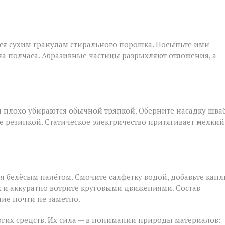
тся сухим гранулам стирального порошка. Посыпьте ими
на полчаса. Абразивные частицы разрыхляют отложения, а
и плохо убираются обычной тряпкой. Оберните насадку шва
резинкой. Статическое электричество притягивает мелкий
я белёсым налётом. Смочите салфетку водой, добавьте кап
 и аккуратно вотрите круговыми движениями. Состав
ие почти не заметно.
гих средств. Их сила — в понимании природы материалов: