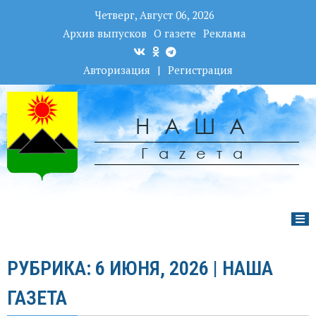
Четверг, Август 06, 2026
Архив выпусков
О газете
Реклама
Авторизация
|
Регистрация
НАША
Гаzета
РУБРИКА: 6 ИЮНЯ, 2026 | НАША
ГАЗЕТА