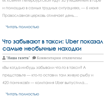
«К Ксении Петербургской идут за утешением в горе
6 июня: почему её так п
и помощью в самых трудных ситуациях», — 6 июня
Православная церковь отмечает день…
Читать полностью
Что забывают в такси: Uber показал
самые необычные находки
к
"Наша газета"
Комментарии
отключены
записи
Что
«Вы когда‑нибудь забывали что‑то в такси? А
забывают
в
представьте — кто‑то оставил там живую рыбу и
такси:
Uber
420 пончиков!» — компания Uber выпустила…
показал
самые
необычные
Читать полностью
находки