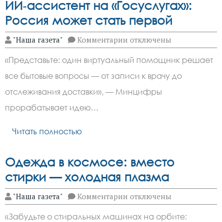
ИИ‑ассистент на «Госуслугах»:
Россия может стать первой
к
"Наша газета"
Комментарии
отключены
записи
ИИ‑ассистент
«Представьте: один виртуальный помощник решает
на
«Госуслугах»:
все бытовые вопросы — от записи к врачу до
Россия
может
отслеживания доставки», — Минцифры
стать
первой
прорабатывает идею…
Читать полностью
Одежда в космосе: вместо
стирки — холодная плазма
к
"Наша газета"
Комментарии
отключены
записи
Одежда
«Забудьте о стиральных машинах на орбите:
в