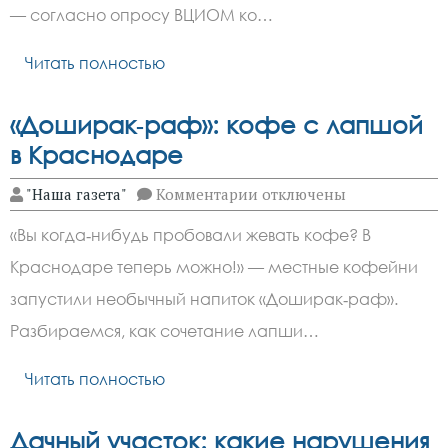
мы
— согласно опросу ВЦИОМ ко…
не
замечаем
Читать полностью
«Доширак‑раф»: кофе с лапшой
в Краснодаре
к
"Наша газета"
Комментарии
отключены
записи
«Доширак‑раф»:
«Вы когда‑нибудь пробовали жевать кофе? В
кофе
с
Краснодаре теперь можно!» — местные кофейни
лапшой
в
запустили необычный напиток «Доширак‑раф».
Краснодаре
Разбираемся, как сочетание лапши…
Читать полностью
Дачный участок: какие нарушения