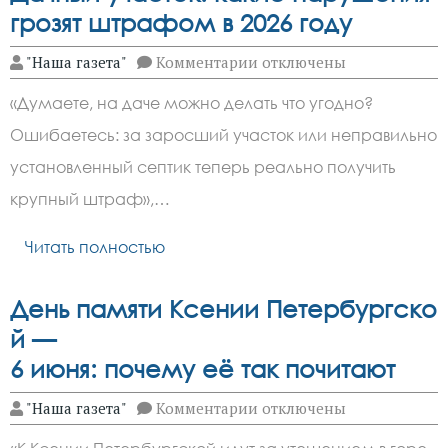
грозят штрафом в 2026 году
к
"Наша газета"
Комментарии
отключены
записи
Дачный
«Думаете, на даче можно делать что угодно?
участок:
какие
Ошибаетесь: за заросший участок или неправильно
нарушения
грозят
установленный септик теперь реально получить
штрафом
в
крупный штраф»,…
2026 году
Читать полностью
День памяти Ксении Петербургско
й —
6 июня: почему её так почитают
к
"Наша газета"
Комментарии
отключены
записи
День памяти Ксении Пете