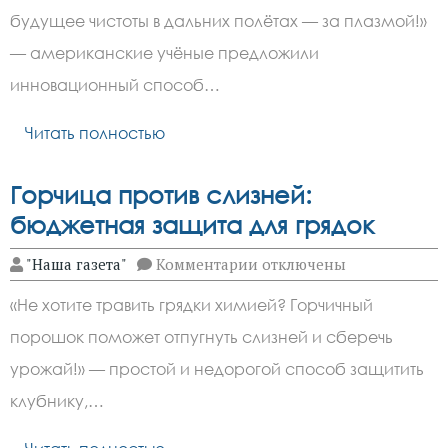
космосе:
будущее чистоты в дальних полётах — за плазмой!»
вместо
стирки
— американские учёные предложили
—
холодная
инновационный способ…
плазма
Читать полностью
Горчица против слизней:
бюджетная защита для грядок
к
"Наша газета"
Комментарии
отключены
записи
Горчица
«Не хотите травить грядки химией? Горчичный
против
слизней:
порошок поможет отпугнуть слизней и сберечь
бюджетная
защита
урожай!» — простой и недорогой способ защитить
для
грядок
клубнику,…