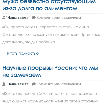
мужа безвестно отсутствующим
из-за долга по алиментам
к
"Наша газета"
Комментарии
отключены
записи
«Убила»
«Он просто исчез и перестал платить на сына.
через
суд:
Сказал, что его не волнуют никакие иски. Пришлось
москвичка
добилась
доказывать, что для ребенка…
признания
бывшего
мужа
Читать полностью
безвестно
отсутствующим
из-
Научные прорывы России: что мы
за
долга
не замечаем
по
алиментам
к
"Наша газета"
Комментарии
отключены
записи
Научные
«Как так вышло, что большинство из нас не знает о
прорывы
России:
выдающихся научных достижениях своей страны?»
что