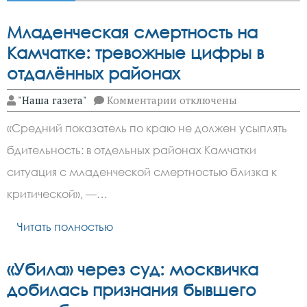
Младенческая смертность на
Камчатке: тревожные цифры в
отдалённых районах
к
"Наша газета"
Комментарии
отключены
записи
Младенческая
«Средний показатель по краю не должен усыплять
смертность
на
бдительность: в отдельных районах Камчатки
Камчатке:
тревожные
ситуация с младенческой смертностью близка к
цифры
в
критической», —…
отдалённых
районах
Читать полностью
«Убила» через суд: москвичка
добилась признания бывшего