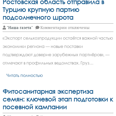
Ростовская область отправила в
Турцию крупную партию
подсолнечного шрота
к
"Наша газета"
Комментарии
отключены
записи
Ростовская
«Экспорт сельхозпродукции остаётся важной частью
область
отправила
экономики региона — новые поставки
в
Турцию
подтверждают доверие зарубежных партнёров», —
крупную
партию
отмечают в профильных ведомствах. Груз…
подсолнечного
шрота
Читать полностью
Фитосанитарная экспертиза
семян: ключевой этап подготовки к
посевной кампании