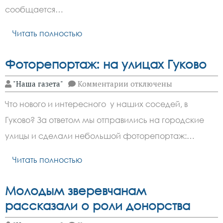
работ
сообщается…
в
МКД
Читать полностью
Фоторепортаж: на улицах Гуково
к
"Наша газета"
Комментарии
отключены
записи
Фоторепортаж:
Что нового и интересного у наших соседей, в
на
улицах
Гуково? За ответом мы отправились на городские
Гуково
улицы и сделали небольшой фоторепортаж:…
Читать полностью
Молодым зверевчанам
рассказали о роли донорства