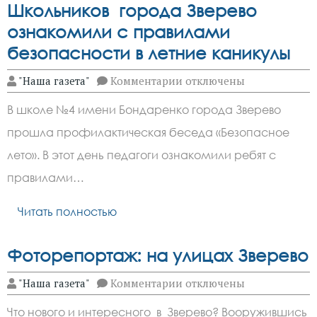
Школьников города Зверево
ознакомили с правилами
безопасности в летние каникулы
к
"Наша газета"
Комментарии
отключены
записи
Школьников
В школе №4 имени Бондаренко города Зверево
города
Зверево
прошла профилактическая беседа «Безопасное
ознакомили
с
лето». В этот день педагоги ознакомили ребят с
правилами
безопасности
правилами…
в
летние
Читать полностью
каникулы
Фоторепортаж: на улицах Зверево
к
"Наша газета"
Комментарии
отключены
записи
Фоторепортаж:
Что нового и интересного в Зверево? Вооружившись