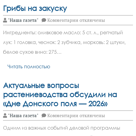
Грибы на закуску
к
"Наша газета"
Комментарии
отключены
записи
Грибы
Ингредиенты: оливковое масло: 5 ст. л., репчатый
на
закуску
лук: 1 головка, чеснок: 2 зубчика, морковь: 2 штуки,
белое сухое вино: 275…
Читать полностью
Актуальные вопросы
растениеводства обсудили на
«Дне Донского поля — 2026»
к
"Наша газета"
Комментарии
отключены
записи
Актуальные
Одним из важных событий деловой программы
вопросы
растениеводства