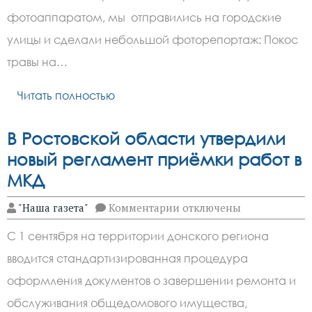
на
улицах
фотоаппаратом, мы отправились на городские
Зверево
улицы и сделали небольшой фоторепортаж: Покос
травы на…
Читать полностью
В Ростовской области утвердили
новый регламент приёмки работ в
МКД
к
"Наша газета"
Комментарии
отключены
записи
В
С 1 сентября на территории донского региона
Ростовской
области
вводится стандартизированная процедура
утвердили
новый
оформления документов о завершении ремонта и
регламент
приёмки
обслуживания общедомового имущества,