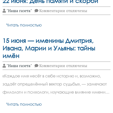
22 июня: День памяти и скорби
к
"Наша газета"
Комментарии
отключены
записи
22
июня:
Читать полностью
День
памяти
и
15 июня — именины Дмитрия,
скорби
Ивана, Марии и Ульяны: тайны
имён
к
"Наша газета"
Комментарии
отключены
записи
15 июня
«Каждое имя несёт в себе историю и, возможно,
—
именины
задаёт определённый вектор судьбы», — замечают
Дмитрия,
Ивана,
филологи и психологи, изучающие влияние имени…
Марии
и
Ульяны:
Читать полностью
тайны
имён