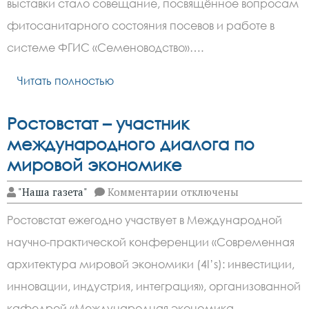
выставки стало совещание, посвящённое вопросам
обсудили
на
фитосанитарного состояния посевов и работе в
«Дне
Донского
системе ФГИС «Семеноводство»….
поля
—
Читать полностью
2026»
Ростовстат – участник
международного диалога по
мировой экономике
к
"Наша газета"
Комментарии
отключены
записи
Ростовстат
Ростовстат ежегодно участвует в Международной
–
участник
научно-практической конференции «Современная
международного
диалога
архитектура мировой экономики (4I’s): инвестиции,
по
мировой
инновации, индустрия, интеграция», организованной
экономике
кафедрой «Международная экономика…