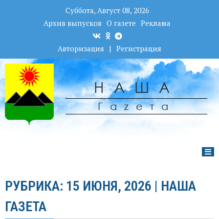
Суббота, Август 08, 2026
Архив выпусков
О газете
Реклама
Авторизация
|
Регистрация
НАША
Гаzета
РУБРИКА: 15 ИЮНЯ, 2026 | НАША
ГАЗЕТА