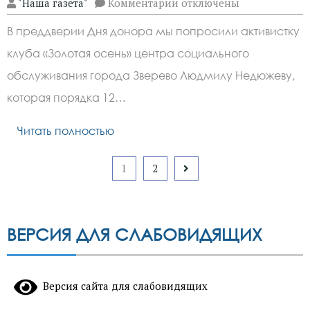
к
"Наша газета"
Комментарии
отключены
записи
Молодым
В преддверии Дня донора мы попросили активистку
зверевчанам
рассказали
клуба «Золотая осень» центра социального
о
роли
обслуживания города Зверево Людмилу Недюжеву,
донорства
которая порядка 12…
Читать полностью
Пагинация
1
2
записей
ВЕРСИЯ ДЛЯ СЛАБОВИДЯЩИХ
Версия сайта для слабовидящих