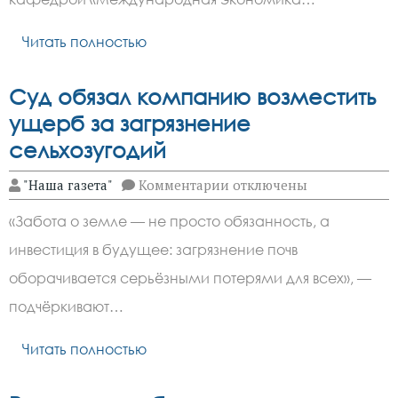
Читать полностью
Суд обязал компанию возместить
ущерб за загрязнение
сельхозугодий
к
"Наша газета"
Комментарии
отключены
записи
Суд
«Забота о земле — не просто обязанность, а
обязал
компанию
инвестиция в будущее: загрязнение почв
возместить
ущерб
оборачивается серьёзными потерями для всех», —
за
загрязнение
подчёркивают…
сельхозугодий
Читать полностью