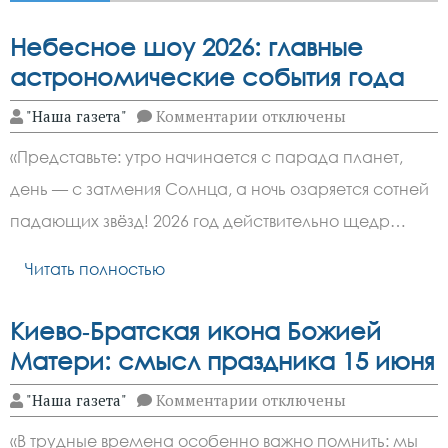
Небесное шоу 2026: главные
астрономические события года
к
"Наша газета"
Комментарии
отключены
записи
Небесное
«Представьте: утро начинается с парада планет,
шоу
2026:
день — с затмения Солнца, а ночь озаряется сотней
главные
астрономические
падающих звёзд! 2026 год действительно щедр…
события
года
Читать полностью
Киево‑Братская икона Божией
Матери: смысл праздника 15 июня
к
"Наша газета"
Комментарии
отключены
записи
Киево‑Братская
«В трудные времена особенно важно помнить: мы