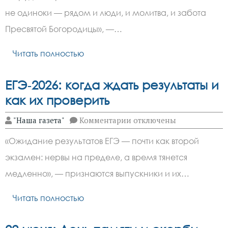
икона
Божией
не одиноки — рядом и люди, и молитва, и забота
Матери:
смысл
Пресвятой Богородицы», —…
праздника
15 июня
Читать полностью
ЕГЭ‑2026: когда ждать результаты и
как их проверить
к
"Наша газета"
Комментарии
отключены
записи
ЕГЭ‑2026:
«Ожидание результатов ЕГЭ — почти как второй
когда
ждать
экзамен: нервы на пределе, а время тянется
результаты
и
медленно», — признаются выпускники и их…
как
их
проверить
Читать полностью