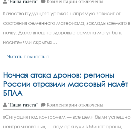
к
"Наша газета"
Комментарии
отключены
записи
Фитосанитарная
Качество будущего урожая напрямую зависит от
экспертиза
семян:
состояния семенного материала, закладываемого в
ключевой
этап
почву. Даже внешне здоровые семена могут быть
подготовки
к
носителями скрытых…
посевной
кампании
Читать полностью
Ночная атака дронов: регионы
России отразили массовый налёт
БПЛА
к
"Наша газета"
Комментарии
отключены
записи
Ночная
«Ситуация под контролем — все цели были успешно
атака
дронов:
нейтрализованы», — подчеркнули в Минобороны,
регионы