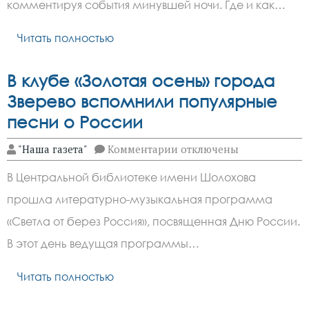
России
комментируя события минувшей ночи. Где и как…
отразили
массовый
налёт
Читать полностью
БПЛА
В клубе «Золотая осень» города
Зверево вспомнили популярные
песни о России
к
"Наша газета"
Комментарии
отключены
записи
В
В Центральной библиотеке имени Шолохова
клубе
«Золотая
прошла литературно-музыкальная программа
осень»
города
«Светла от берез Россия», посвященная Дню России.
Зверево
вспомнили
В этот день ведущая программы…
популярные
песни
Читать полностью
о
России