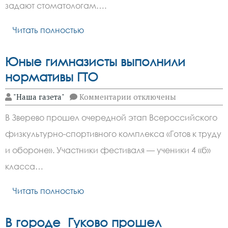
разбираемся
задают стоматологам….
в
причинах
и
Читать полностью
решениях
Юные гимназисты выполнили
нормативы ГТО
к
"Наша газета"
Комментарии
отключены
записи
Юные
В Зверево прошел очередной этап Всероссийского
гимназисты
выполнили
физкультурно-спортивного комплекса «Готов к труду
нормативы
ГТО
и обороне». Участники фестиваля — ученики 4 «б»
класса…
Читать полностью
В городе Гуково прошел