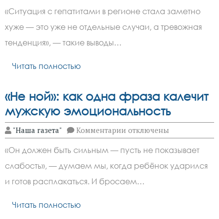
Рост
«Ситуация с гепатитами в регионе стала заметно
гепатитов
в
хуже — это уже не отдельные случаи, а тревожная
Ростовской
области:
тенденция», — такие выводы…
тревожные
цифры
за
Читать полностью
пять
лет
«Не ной»: как одна фраза калечит
мужскую эмоциональность
к
"Наша газета"
Комментарии
отключены
записи
«Не
«Он должен быть сильным — пусть не показывает
ной»:
как
слабость», — думаем мы, когда ребёнок ударился
одна
фраза
и готов расплакаться. И бросаем…
калечит
мужскую
эмоциональность
Читать полностью