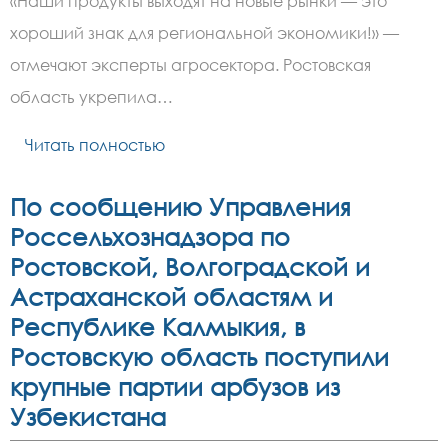
«Наши продукты выходят на новые рынки — это
область
поставила
хороший знак для региональной экономики!» —
в
Абхазию
отмечают эксперты агросектора. Ростовская
27
тонн
область укрепила…
кормов
и
Читать полностью
молочной
продукции
По сообщению Управления
Россельхознадзора по
Ростовской, Волгоградской и
Астраханской областям и
Республике Калмыкия, в
Ростовскую область поступили
крупные партии арбузов из
Узбекистана