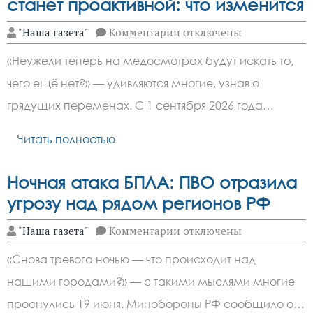
станет проактивной: что изменится
к
"Наша газета"
Комментарии
отключены
записи
С
«Неужели теперь на медосмотрах будут искать то,
2026
года
чего ещё нет?» — удивляются многие, узнав о
диспансеризация
станет
грядущих переменах. С 1 сентября 2026 года…
проактивной:
что
изменится
Читать полностью
Ночная атака БПЛА: ПВО отразила
угрозу над рядом регионов РФ
к
"Наша газета"
Комментарии
отключены
записи
Ночная
«Снова тревога ночью — что происходит над
атака
БПЛА:
нашими городами?» — с такими мыслями многие
ПВО
отразила
проснулись 19 июня. Минобороны РФ сообщило о…
угрозу