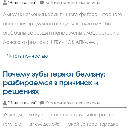
к
"Наша газета"
Комментарии
отключены
записи
По
Для установления карантинного фитосанитарного
сообщению
Управления
состояния продукции специалистами службы
Россельхознадзора
по
отобраны образцы и направлены в лабораторию
Ростовской,
Волгоградской
Донского филиала ФГБУ «ЦОК АПК». —…
и
Астраханской
Читать полностью
областям
и
Республике
Калмыкия,
Почему зубы теряют белизну:
в
Ростовскую
разбираемся в причинах и
область
решениях
поступили
крупные
партии
к
"Наша газета"
Комментарии
отключены
арбузов
записи
из
Почему
«Я всегда слежу за гигиеной, но зубы всё равно
Узбекистана
зубы
теряют
темнеют — в чём дело?» — такой вопрос нередко
белизну: