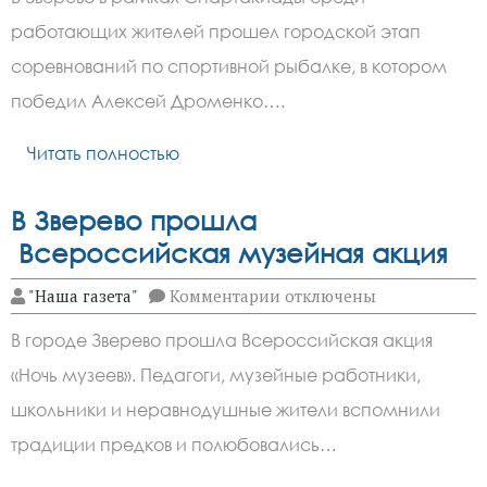
Дроменко
победил
работающих жителей прошел городской этап
в
соревнованиях
соревнований по спортивной рыбалке, в котором
по
спортивной
победил Алексей Дроменко….
рыбалке
Читать полностью
В Зверево прошла
Всероссийская музейная акция
к
"Наша газета"
Комментарии
отключены
записи
В
В городе Зверево прошла Всероссийская акция
Зверево
прошла
«Ночь музеев». Педагоги, музейные работники,
Всероссийская
музейная
школьники и неравнодушные жители вспомнили
акция
традиции предков и полюбовались…