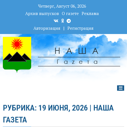
Четверг, Август 06, 2026
Архив выпусков
О газете
Реклама
Авторизация
|
Регистрация
НАША
Гаzета
РУБРИКА: 19 ИЮНЯ, 2026 | НАША
ГАЗЕТА