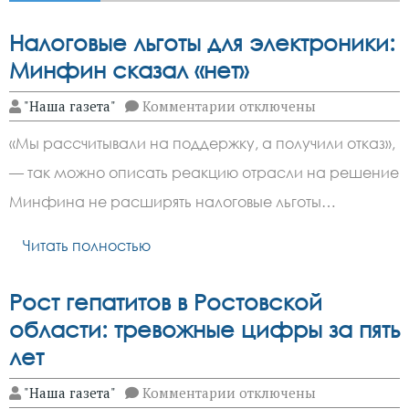
Налоговые льготы для электроники:
Минфин сказал «нет»
к
"Наша газета"
Комментарии
отключены
записи
Налоговые
«Мы рассчитывали на поддержку, а получили отказ»,
льготы
для
— так можно описать реакцию отрасли на решение
электроники:
Минфин
Минфина не расширять налоговые льготы…
сказал
«нет»
Читать полностью
Рост гепатитов в Ростовской
области: тревожные цифры за пять
лет
к
"Наша газета"
Комментарии
отключены
записи