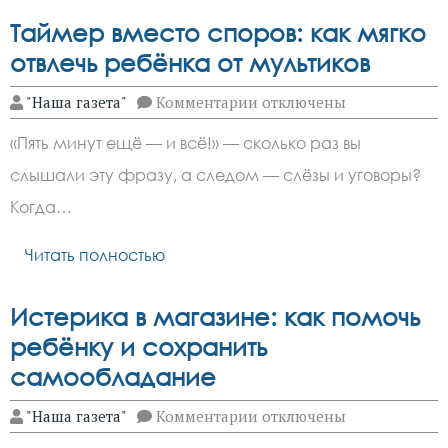
Таймер вместо споров: как мягко
отвлечь ребёнка от мультиков
к
"Наша газета"
Комментарии
отключены
записи
Таймер
«Пять минут ещё — и всё!» — сколько раз вы
вместо
споров:
слышали эту фразу, а следом — слёзы и уговоры?
как
мягко
Когда…
отвлечь
ребёнка
от
Читать полностью
мультиков
Истерика в магазине: как помочь
ребёнку и сохранить
самообладание
к
"Наша газета"
Комментарии
отключены
записи