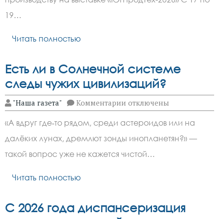
РАССКАЗАЛИ
ОБ
19…
ЭКСПОРТЕ
И
Читать полностью
ТРЕБОВАНИЯХ
К
ПИЩЕВОМУ
ПРОИЗВОДСТВУ
Есть ли в Солнечной системе
НА
ВЫСТАВКЕ
следы чужих цивилизаций?
«ЮГПРОДТЕХ-2026»
к
"Наша газета"
Комментарии
отключены
записи
Есть
«А вдруг где‑то рядом, среди астероидов или на
ли
в
далёких лунах, дремлют зонды инопланетян?» —
Солнечной
системе
такой вопрос уже не кажется чистой…
следы
чужих
цивилизаций?
Читать полностью
С 2026 года диспансеризация