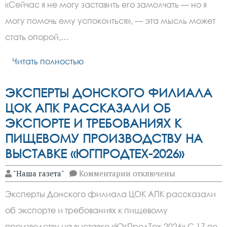
Истерика
«Сейчас я не могу заставить его замолчать — но я
в
магазине:
могу помочь ему успокоиться», — эта мысль может
как
помочь
стать опорой,…
ребёнку
и
сохранить
Читать полностью
самообладание
ЭКСПЕРТЫ ДОНСКОГО ФИЛИАЛА
ЦОК АПК РАССКАЗАЛИ ОБ
ЭКСПОРТЕ И ТРЕБОВАНИЯХ К
ПИЩЕВОМУ ПРОИЗВОДСТВУ НА
ВЫСТАВКЕ «ЮГПРОДТЕХ-2026»
к
"Наша газета"
Комментарии
отключены
записи
ЭКСПЕРТЫ
Эксперты Донского филиала ЦОК АПК рассказали
ДОНСКОГО
ФИЛИАЛА
об экспорте и требованиях к пищевому
ЦОК
АПК
производству на выставке «ЮгПродТех-2026» С 17 по