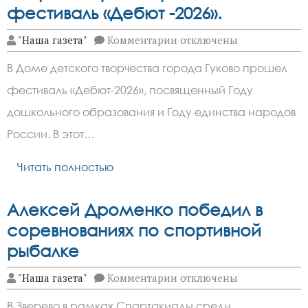
фестиваль «Дебют -2026».
к
"Наша газета"
Комментарии
отключены
записи
В
В Доме детского творчества города Гуково прошел
городе
Гуково
фестиваль «Дебют-2026», посвященный Году
прошел
фестиваль
дошкольного образования и Году единства народов
«Дебют
-2026».
России. В этот…
Читать полностью
Алексей Дроменко победил в
соревнованиях по спортивной
рыбалке
к
"Наша газета"
Комментарии
отключены
записи
Алексей
В Зверево в рамках Спартакиады среди