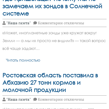
замечаем их зондов в Солнечной
системе
к
"Наша газета"
Комментарии
отключены
записи
Где
«Может, инопланетные зонды уже кружат вокруг
пришельцы?
Почему
Земли — а мы их просто не видим?» — такой вопрос
мы
не
всё чаще задают…
замечаем
их
зондов
Читать полностью
в
Солнечной
системе
Ростовская область поставила в
Абхазию 27 тонн кормов и
молочной продукции
к
"Наша газета"
Комментарии
отключены
записи
Ростовская