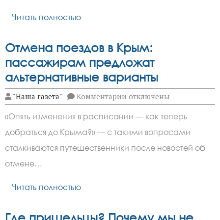
над
рядом
Читать полностью
регионов
РФ
Отмена поездов в Крым:
пассажирам предложат
альтернативные варианты
к
"Наша газета"
Комментарии
отключены
записи
Отмена
«Опять изменения в расписании — как теперь
поездов
в
добраться до Крыма?» — с такими вопросами
Крым:
пассажирам
сталкиваются путешественники после новостей об
предложат
альтернативные
отмене…
варианты
Читать полностью
Где пришельцы? Почему мы не