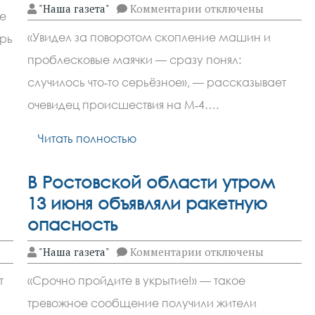
к
"Наша газета"
Комментарии
отключены
е
записи
Массовая
«Увидел за поворотом скопление машин и
ерь
авария
на
проблесковые маячки — сразу понял:
трассе
М‑4
случилось что‑то серьёзное», — рассказывает
«Дон»:
столкнулись
очевидец происшествия на М‑4….
грузовики
и
Читать полностью
микроавтобус
В Ростовской области утром
13 июня объявляли ракетную
опасность
к
"Наша газета"
Комментарии
отключены
записи
В
т
«Срочно пройдите в укрытие!» — такое
Ростовской
области
тревожное сообщение получили жители
утром