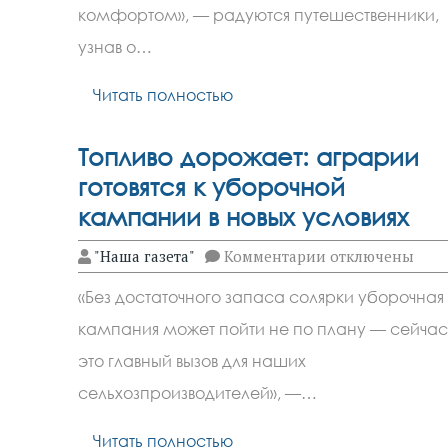
включается
комфортом», — радуются путешественники,
в
маршрут
узнав о…
до
Адлера
Читать полностью
Топливо дорожает: аграрии
готовятся к уборочной
кампании в новых условиях
к
"Наша газета"
Комментарии
отключены
записи
Топливо
«Без достаточного запаса солярки уборочная
дорожает:
аграрии
кампания может пойти не по плану — сейчас
готовятся
к
это главный вызов для наших
уборочной
кампании
сельхозпроизводителей», —…
в
новых
Читать полностью
условиях