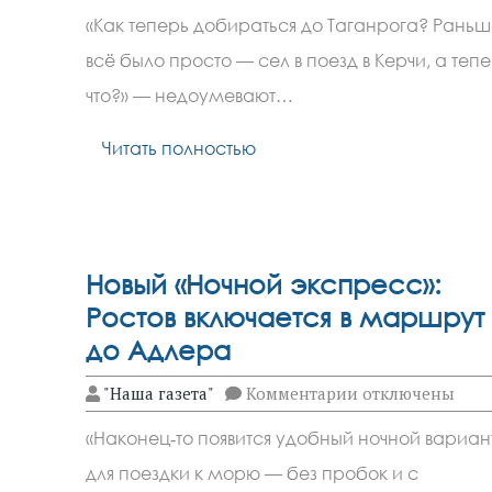
Поезд
«Как теперь добираться до Таганрога? Раньш
Таганрог
—
всё было просто — сел в поезд в Керчи, а теп
Керчь
отменяют:
что?» — недоумевают…
ищем
альтернативы
Читать полностью
Новый «Ночной экспресс»:
Ростов включается в маршрут
до Адлера
к
"Наша газета"
Комментарии
отключены
записи
Новый
«Наконец‑то появится удобный ночной вариан
«Ночной
экспресс»:
для поездки к морю — без пробок и с
Ростов