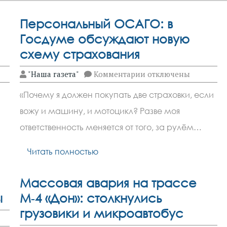
Персональный ОСАГО: в
Госдуме обсуждают новую
схему страхования
к
"Наша газета"
Комментарии
отключены
записи
Персональный
«Почему я должен покупать две страховки, если
ОСАГО:
в
вожу и машину, и мотоцикл? Разве моя
Госдуме
обсуждают
ответственность меняется от того, за рулём…
новую
схему
страхования
Читать полностью
Массовая авария на трассе
ы
М‑4 «Дон»: столкнулись
грузовики и микроавтобус