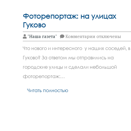
Фоторепортаж: на улицах
Гуково
к
"Наша газета"
Комментарии
отключены
записи
Фоторепортаж:
Что нового и интересного у наших соседей, в
на
улицах
Гуково? За ответом мы отправились на
Гуково
городские улицы и сделали небольшой
фоторепортаж:…
Читать полностью