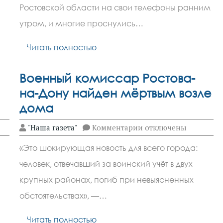
13 июня
Ростовской области на свои телефоны ранним
объявляли
ракетную
утром, и многие проснулись…
опасность
Читать полностью
Военный комиссар Ростова-
на-Дону найден мёртвым возле
дома
к
"Наша газета"
Комментарии
отключены
записи
Военный
«Это шокирующая новость для всего города:
комиссар
Ростова-
человек, отвечавший за воинский учёт в двух
на-
Дону
крупных районах, погиб при невыясненных
найден
мёртвым
обстоятельствах», —…
возле
дома
Читать полностью