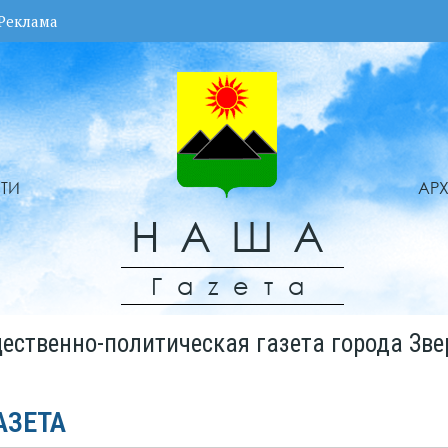
Реклама
ТИ
АР
НАША
Гаzета
ественно-политическая газета города Зве
АЗЕТА