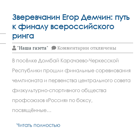
Зверевчанин Егор Демчин: путь
к финалу всероссийского
ринга
к
"Наша газета"
Комментарии
отключены
записи
Зверевчанин
В посёлке Домбай Карачаево-Черкесской
Егор
Демчин:
Республики прошли финальные соревнования
путь
к
чемпионата и первенства центрального совета
финалу
всероссийского
физкультурно-спортивного общества
ринга
профсоюзов «Россия» по боксу,
посвящённые…
Читать полностью