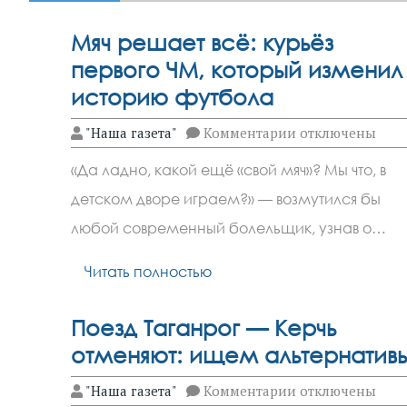
Мяч решает всё: курьёз
первого ЧМ, который изменил
историю футбола
к
"Наша газета"
Комментарии
отключены
записи
Мяч
«Да ладно, какой ещё «свой мяч»? Мы что, в
решает
всё:
детском дворе играем?» — возмутился бы
курьёз
первого
любой современный болельщик, узнав о…
ЧМ,
который
изменил
Читать полностью
историю
футбола
Поезд Таганрог — Керчь
отменяют: ищем альтернатив
к
"Наша газета"
Комментарии
отключены
записи