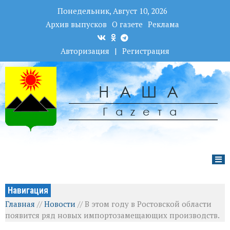
Понедельник, Август 10, 2026
Архив выпусков
О газете
Реклама
Авторизация
|
Регистрация
НАША
Гаzета
Навигация
Главная
//
Новости
//
В этом году в Ростовской области
появится ряд новых импортозамещающих производств.