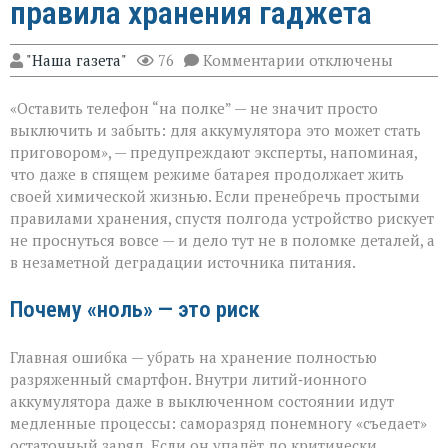
правила хранения гаджета
к
"Наша газета"
76
Комментарии
отключены
записи
Батарея
«Оставить телефон “на полке” — не значит просто
скажет
спасибо:
выключить и забыть: для аккумулятора это может стать
правила
приговором», — предупреждают эксперты, напоминая,
хранения
что даже в спящем режиме батарея продолжает жить
гаджета
своей химической жизнью. Если пренебречь простыми
правилами хранения, спустя полгода устройство рискует
не проснуться вовсе — и дело тут не в поломке деталей, а
в незаметной деградации источника питания.
Почему «ноль» — это риск
Главная ошибка — убрать на хранение полностью
разряженный смартфон. Внутри литий‑ионного
аккумулятора даже в выключенном состоянии идут
медленные процессы: саморазряд понемногу «съедает»
остаточный заряд. Если он упадёт до критически