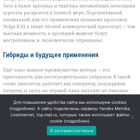
Зато в более крупных и тяжёлых автомобилях потенциал
агрегата раскроется в полной мере. Перспективной
площадкой для его применения называют кроссовер
Volga К50, а также лёгкий коммерческий транспорт — там
высокая мощность и крутящий момент будут
востребованы и экономически оправданы.
Гибриды и будущее применения
Ещё одно важное преимущество мотора — его
пригодность для последовательных гибридов. В такой
схеме двигатель работает как генератор, подзаряжая
батарею, и здесь на первый план выходят не пиковые
показатели, а стабильность и экономичность. Благодаря
Для повышения удобства сайта мы используем cookies
этому НАМИ‑414320 может занять нишу не только в
(
подробнее
). К сайту подключены сервисы Yandex.Metrika,
классических ДВС‑автомобилях, но и в перспективных
LiveInternet, top.mail.ru, которые также использует файлы
электрифицированных платформах. Окончательное
cookie (
подробнее
).
решение о серийном применении останется за
Я согласен/согласна
автопроизводителями: судьба мотора зависит от того,
насколько его характеристики впишутся в их