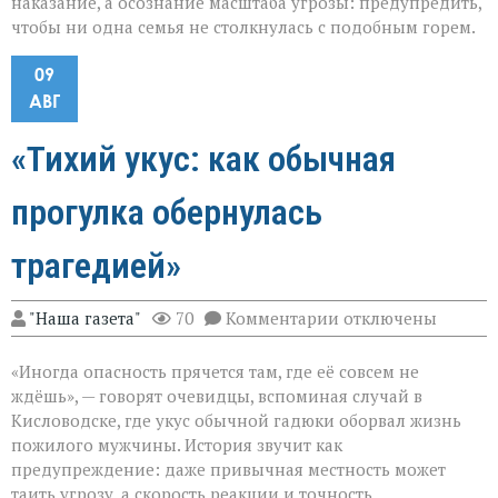
наказание, а осознание масштаба угрозы: предупредить,
чтобы ни одна семья не столкнулась с подобным горем.
09
АВГ
«Тихий укус: как обычная
прогулка обернулась
трагедией»
к
"Наша газета"
70
Комментарии
отключены
записи
«Тихий
«Иногда опасность прячется там, где её совсем не
укус:
как
ждёшь», — говорят очевидцы, вспоминая случай в
обычная
Кисловодске, где укус обычной гадюки оборвал жизнь
прогулка
пожилого мужчины. История звучит как
обернулась
трагедией»
предупреждение: даже привычная местность может
таить угрозу, а скорость реакции и точность