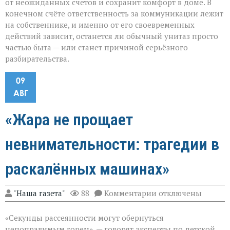
от неожиданных счетов и сохранит комфорт в доме. В
конечном счёте ответственность за коммуникации лежит
на собственнике, и именно от его своевременных
действий зависит, останется ли обычный унитаз просто
частью быта — или станет причиной серьёзного
разбирательства.
09
АВГ
«Жара не прощает
невнимательности: трагедии в
раскалённых машинах»
к
"Наша газета"
88
Комментарии
отключены
записи
«Жара
«Секунды рассеянности могут обернуться
не
прощает
непоправимым горем», — говорят эксперты по детской