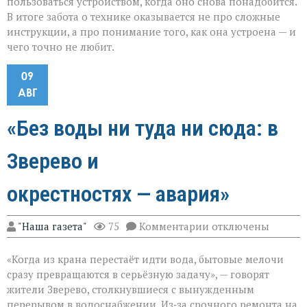
пользоваться устройством, когда оно снова понадобится.
В итоге забота о технике оказывается не про сложные
инструкции, а про понимание того, как она устроена — и
чего точно не любит.
09
АВГ
«Без воды ни туда ни сюда: в
Зверево и
окрестностях — авария»
к
"Наша газета"
75
Комментарии
отключены
записи
«Без
«Когда из крана перестаёт идти вода, бытовые мелочи
воды
ни
сразу превращаются в серьёзную задачу», — говорят
туда
жители Зверево, столкнувшиеся с вынужденным
ни
перерывом в водоснабжении. Из‑за срочного ремонта на
сюда: