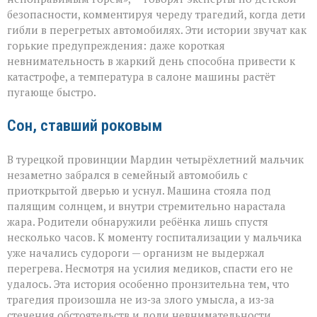
невнимательности
безопасности, комментируя череду трагедий, когда дети
трагедии
гибли в перегретых автомобилях. Эти истории звучат как
в
раскалённых
горькие предупреждения: даже короткая
машинах»
невнимательность в жаркий день способна привести к
катастрофе, а температура в салоне машины растёт
пугающе быстро.
Сон, ставший роковым
В турецкой провинции Мардин четырёхлетний мальчик
незаметно забрался в семейный автомобиль с
приоткрытой дверью и уснул. Машина стояла под
палящим солнцем, и внутри стремительно нарастала
жара. Родители обнаружили ребёнка лишь спустя
несколько часов. К моменту госпитализации у мальчика
уже начались судороги — организм не выдержал
перегрева. Несмотря на усилия медиков, спасти его не
удалось. Эта история особенно пронзительна тем, что
трагедия произошла не из‑за злого умысла, а из‑за
стечения обстоятельств и доли невнимательности.