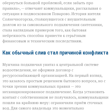
повод
обернуться большой проблемой, если забыть про
для
правила», — отмечают коммунальщики, рассказывая о
многомиллионно
ситуации в подмосковном Поварово. История жителя
долга:
коммунальная
Солнечногорска, столкнувшегося с внушительным
история
долгом из‑за самовольного подключения сантехники,
с
стала наглядным примером того, как бытовая
серьёзным
небрежность способна привести к серьёзным
финалом»
финансовым и техническим последствиям.
Как обычный слив стал причиной конфликта
Мужчина подключил унитаз к центральной системе
водоотведения, не оформив договор с
ресурсоснабжающей организацией. На первый взгляд,
это казалось простым решением бытового вопроса, но с
точки зрения коммунальных правил — это
несанкционированное подключение. Когда установить
контакт с собственником не получилось, коммунальщики
пошли на крайнюю меру: ограничили приём сточных
вод. Для самого владельца это моментально