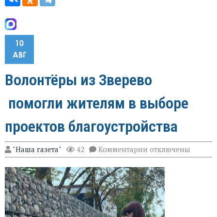
10
АВГ
Волонтёры из Зверево
помогли жителям в выборе
проектов благоустройства
к
"Наша газета"
42
Комментарии
отключены
записи
Волонтёры
из
Зверево
помогли
жителям
в
выборе