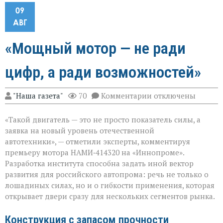
09
АВГ
«Мощный мотор — не ради
цифр, а ради возможностей»
к
"Наша газета"
70
Комментарии
отключены
записи
«Мощный
«Такой двигатель — это не просто показатель силы, а
мотор — не
ради
заявка на новый уровень отечественной
цифр,
автотехники», — отметили эксперты, комментируя
а
премьеру мотора НАМИ‑414320 на «Иннопроме».
ради
возможностей»
Разработка института способна задать иной вектор
развития для российского автопрома: речь не только о
лошадиных силах, но и о гибкости применения, которая
открывает двери сразу для нескольких сегментов рынка.
Конструкция с запасом прочности