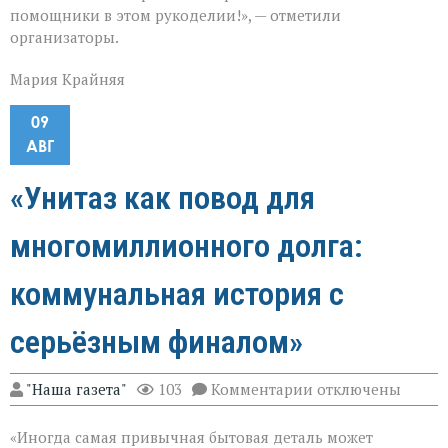
помощники в этом рукоделии!», — отметили
организаторы.
Мария Крайняя
09
АВГ
«Унитаз как повод для
многомиллионного долга:
коммунальная история с
серьёзным финалом»
к
"Наша газета"
103
Комментарии
отключены
записи
«Унитаз
«Иногда самая привычная бытовая деталь может
как