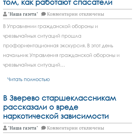
том, как работают спасатели
к
"Наша газета"
Комментарии
отключены
записи
Юным
В Управлении гражданской обороны и
зверевчанам
рассказали
чрезвычайных ситуаций прошла
о
том,
профориентационная экскурсия. В этот день
как
работают
начальник Управления гражданской обороны и
спасатели
чрезвычайных ситуаций…
Читать полностью
В Зверево старшеклассникам
рассказали о вреде
наркотической зависимости
к
"Наша газета"
Комментарии
отключены
записи