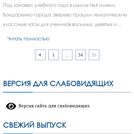
В
Под занавес учебного года в школе №4 имени
Зверево
старшеклассникам
Бондаренко города Зверево прошли тематические
рассказали
о
классные часы для учеников восьмых, девятых и…
вреде
наркотической
зависимости
Читать полностью
Пагинация
1
…
34
35
записей
ВЕРСИЯ ДЛЯ СЛАБОВИДЯЩИХ
Версия сайта для слабовидящих
СВЕЖИЙ ВЫПУСК