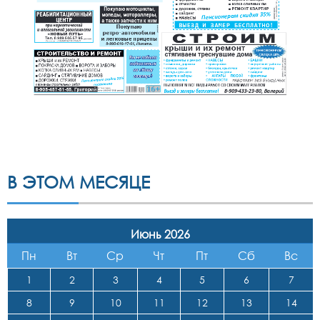
В ЭТОМ МЕСЯЦЕ
Июнь 2026
Пн
Вт
Ср
Чт
Пт
Сб
Вс
1
2
3
4
5
6
7
8
9
10
11
12
13
14