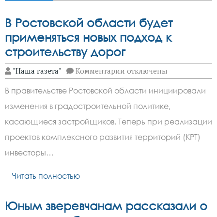
В Ростовской области будет
применяться новых подход к
строительству дорог
к
"Наша газета"
Комментарии
отключены
записи
В
В правительстве Ростовской области инициировали
Ростовской
области
изменения в градостроительной политике,
будет
применяться
касающиеся застройщиков. Теперь при реализации
новых
подход
проектов комплексного развития территорий (КРТ)
к
инвесторы…
строительству
дорог
Читать полностью
Юным зверевчанам рассказали о