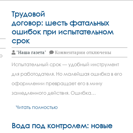
Трудовой
договор: шесть фатальных
ошибок при испытательном
срок
к
"Наша газета"
Комментарии
отключены
о
записи
Трудовой
Испытательный срок — удобный инструмент
договор: шесть фата
ошибок
для работодателя. Но малейшая ошибка в его
при
испытательном
оформлении превращает его в мину
срок
замедленного действия. Ошибка…
Читать полностью
Вода под контролем: новые