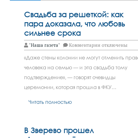
Свадьба за решеткой: как
пара доказала, что любовь
сильнее срока
к
"Наша газета"
Комментарии
отключены
записи
Свадьба
«Даже стены колонии не могут отменить прав
за
решеткой:
человека на семью — и эта свадьба тому
как
пара
подтверждение», — говорят очевидцы
доказала,
что
церемонии, которая прошла в ФКУ…
любовь
сильнее
Читать полностью
срока
В Зверево прошел