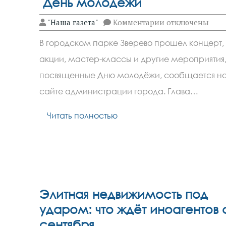
День молодёжи
к
"Наша газета"
Комментарии
отключены
записи
В Зверево прош
В городском парке Зверево прошел концерт,
День молодёжи
акции, мастер-классы и другие мероприятия
посвященные Дню молодёжи, сообщается н
сайте администрации города. Глава…
Читать полностью
Элитная недвижимость под
ударом: что ждёт иноагентов 
сентября