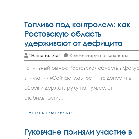
Топливо под контролем: как
Ростовскую область
удерживают от дефицита
к
"Наша газета"
Комментарии
отключены
записи
Топливо
Топливный рынок: Ростовская область в фоку
под
контролем:
внимания «Сейчас главное — не допустить
как
Ростовскую
сбоев и держать руку на пульсе: от
область
удерживают
стабильности…
от
дефицита
Читать полностью
Гуковчане приняли участие в