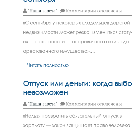
к
"Наша газета"
Комментарии
отключены
записи
Элитная
«С сентября у некоторых владельцев дорогой
недвижимость
под
недвижимости может резко измениться стату
ударом:
что
их собственности — от привычного актива до
ждёт
иноагентов
арестованного имущества»,…
с
сентября
Читать полностью
Отпуск или деньги: когда выб
невозможен
к
"Наша газета"
Комментарии
отключены
записи
Отпуск
«Нельзя превратить обязательный отпуск в
или
деньги:
зарплату — закон защищает право человека
когда