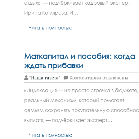
выбор
отдых», — подчёркивает кадровый эксперт
невозможен
Ирина Котлярова. И…
Читать полностью
Маткапитал и пособия: когда
ждать прибавки
к
"Наша газета"
Комментарии
отключены
записи
Маткапитал
«Индексация — не просто строчка в бюджете,
и
пособия:
реальный механизм, который помогает
когда
ждать
семьям сохранять покупательную способнос
прибавки
выплат», — подчёркивает эксперт…
Читать полностью