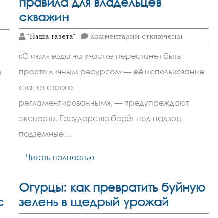
правила для владельцев
скважин
к
"Наша газета"
Комментарии
отключены
ел
записи
Вода
«С июля вода на участке перестанет быть
,
под
контролем:
просто личным ресурсом — её использование
а
новые
правила
станет строго
для
владельцев
регламентированным», — предупреждают
скважин
эксперты. Государство берёт под надзор
подземные…
Читать полностью
Огурцы: как превратить буйную
с
зелень в щедрый урожай