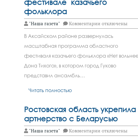
фестивале казачьего
фольклора
к
"Наша газета"
Комментарии
отключены
записи
Гуковчане
В Аксайском районе развернулась
приняли
участие
масштабная программа областного
в
фестивале
фестиваля казачьего фольклора «Нет вольне
казачьего
фольклора
Дона Тихого», в котором город Гуково
представил ансамбль…
Читать полностью
Ростовская область укрепила
артнерство с Беларусью
к
"Наша газета"
Комментарии
отключены
записи