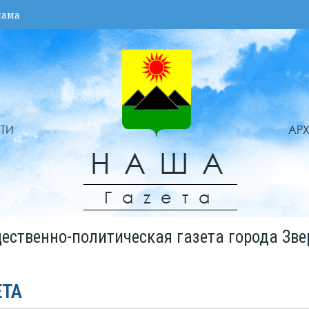
лама
ТИ
АР
НАША
Гаzета
ественно-политическая газета города Зве
ЕТА