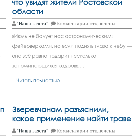
что увидят жители Ростовской
области
к
"Наша газета"
Комментарии
отключены
записи
Космические
«Июль не балует нас астрономическими
сюрпризы
июля:
фейерверками, но если поднять глаза к небу —
что
увидят
е
оно всё равно подарит несколько
жители
Ростовской
запоминающихся кадров»,…
области
Читать полностью
 п
Зверевчанам разъяснили,
какое применение найти траве
к
"Наша газета"
Комментарии
отключены
записи