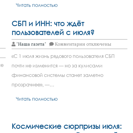
Читать полностью
СБП и ИНН: что ждёт
пользователей с июля?
к
"Наша газета"
Комментарии
отключены
записи
СБП
«С 1 июля жизнь рядового пользователя СБП
и
ИНН:
се
почти не изменится — но за кулисами
что
ждёт
финансовой системы станет заметно
пользователей
с
прозрачнее», —…
июля?
Читать полностью
Космические сюрпризы июля: