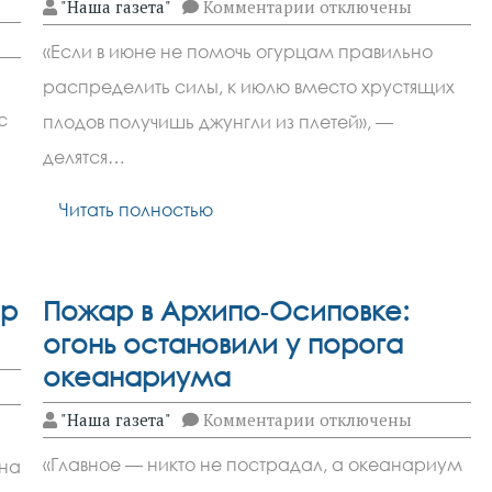
к
"Наша газета"
Комментарии
отключены
записи
Огурцы:
«Если в июне не помочь огурцам правильно
как
превратить
распределить силы, к июлю вместо хрустящих
буйную
зелень
с
плодов получишь джунгли из плетей», —
в
щедрый
делятся…
урожай
Читать полностью
ор
Пожар в Архипо‑Осиповке:
огонь остановили у порога
океанариума
к
"Наша газета"
Комментарии
отключены
записи
Пожар
«Главное — никто не пострадал, а океанариум
 на
в