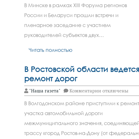
Ростовская обла
В Минске в рамках XIII Форума регионов
России и Беларуси прошли встречи и
пленарное заседание с участием
руководителей субъектов двух…
Читать полностью
В Ростовской области ведетс
ремонт дорог
к
"Наша газета"
Комментарии
отключены
записи
В
В Волгодонском районе приступили к ремон
Ростовской
области
участка автомобильной дороги
ведется
ремонт
межмуниципального значения, соединяюще
дорог
трассу «город Ростов‑на‑Дону (от федераль