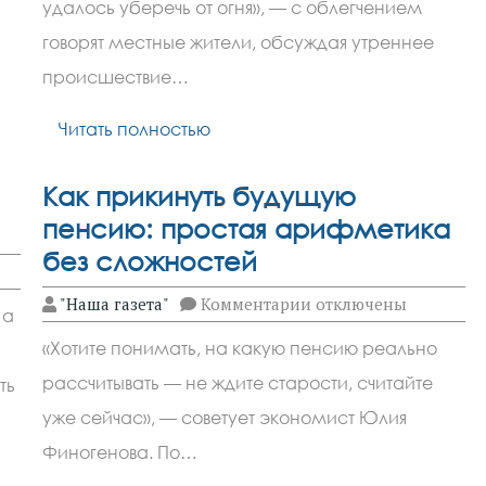
Архипо‑Осиповке:
удалось уберечь от огня», — с облегчением
огонь
остановили
говорят местные жители, обсуждая утреннее
у
порога
происшествие…
океанариума
Читать полностью
Как прикинуть будущую
пенсию: простая арифметика
без сложностей
к
"Наша газета"
Комментарии
отключены
 а
записи
Как
«Хотите понимать, на какую пенсию реально
прикинуть
будущую
рассчитывать — не ждите старости, считайте
ть
пенсию:
простая
уже сейчас», — советует экономист Юлия
арифметика
без
Финогенова. По…
сложностей