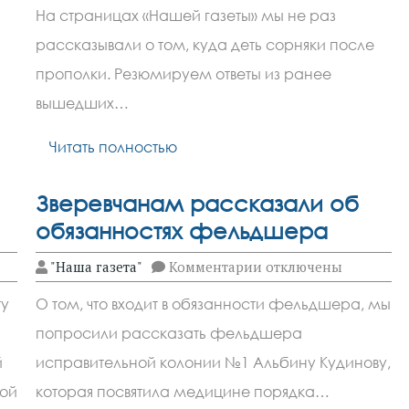
сть укрепила партнерство с Беларусью
Зверевчанам
На страницах «Нашей газеты» мы не раз
разъяснили,
какое
рассказывали о том, куда деть сорняки после
применение
найти
прополки. Резюмируем ответы из ранее
траве
вышедших…
Читать полностью
я
Зверевчанам рассказали об
обязанностях фельдшера
к
"Наша газета"
Комментарии
отключены
записи
Зверевчанам
ту
О том, что входит в обязанности фельдшера, мы
рассказали
об
попросили рассказать фельдшера
обязанностях
фельдшера
й
исправительной колонии №1 Альбину Кудинову,
ной
которая посвятила медицине порядка…