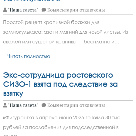
к
"Наша газета"
Комментарии
отключены
записи
Весеннее
Простой рецепт крапивной бражки для
удобрение
для
замиокулькаса: азот и магний для новой листвы. Из
замиокулькаса
свежей или сушеной крапивы — бесплатно и…
Читать полностью
Экс-сотрудница ростовского
СИЗО-1 взята под следствие за
взятку
к
"Наша газета"
Комментарии
отключены
записи
Экс-
«Фигурантка в апреле-июне 2025-го взяла 30 тыс.
сотрудница
ростовского
рублей за послабления для подследственной в
СИЗО-1
взята