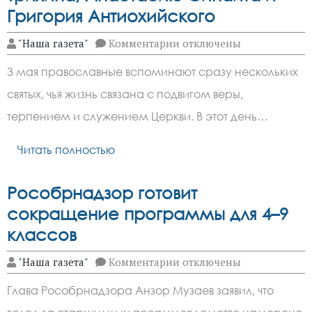
Григория Антиохийского
к
"Наша газета"
Комментарии
отключены
записи
3
3 мая православные вспоминают сразу нескольких
мая
православные
святых, чья жизнь связана с подвигом веры,
чтят
Феодора
терпением и служением Церкви. В этот день…
Трихина,
Анастасию
Синаита
Читать полностью
и
Григория
Антиохийского
Рособрнадзор готовит
сокращение программы для 4–9
классов
к
"Наша газета"
Комментарии
отключены
записи
Рособрнадзор
Глава Рособрнадзора Анзор Музаев заявил, что
готовит
сокращение