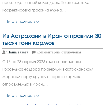
на
производственный календарь. По его словам,
2027
год
корректировка графика нужна…
Читать полностью
Из Астрахани в Иран отправили 30
тысяч тонн кормов
к
"Наша газета"
Комментарии
отключены
записи
Из
С 17 по 23 апреля 2026 года специалисты
Астрахани
в
Россельхознадзора проверили в астраханском
Иран
отправили
морском порту крупную партию кормов,
30
тысяч
отправляемых в Иран….
тонн
кормов
Читать полностью