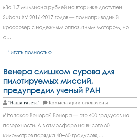
Subaru
«За 1,7 миллиона рублей на вторичке доступен
XV
с
Subaru XV 2016-2017 годов — полноприводный
пробегом:
плюсы
кроссовер с надежным оппозитным мотором, но
и
минусы
с…
от
эксперта
Читать полностью
Венера слишком сурова для
пилотируемых миссий,
предупредил ученый РАН
к
"Наша газета"
Комментарии
отключены
записи
Венера
«Что такое Венера? Венера — это 400 градусов на
слишком
сурова
поверхности. А в атмосфере на высоте 60
для
пилотируемых
километров порядка 40−60 градусов»,…
миссий,