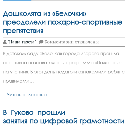
Дошколята из «Белочки»
преодолели пожарно-спортивные
препятствия
к
"Наша газета"
Комментарии
отключены
записи
Дошколята
В детском саду «Белочка» города Зверево прошла
из
«Белочки»
спортивно-познавательная программа «Пожарные
преодолели
пожарно-
на учении». В этот день педагоги ознакомили ребят с
спортивные
препятствия
правилами…
Читать полностью
В Гуково прошли
занятия по цифровой грамотности