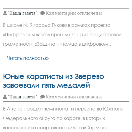
к
"Наша газета"
Комментарии
отключены
записи
В
В школе № 9 города Гуково в рамках проекта
Гуково
прошли
«Цифровой ликбез» прошли занятия по цифровой
занятия по цифровой гр
грамотности «Защита питомца в цифровом…
Читать полностью
Юные каратисты из Зверево
завоевали пять медалей
к
"Наша газета"
Комментарии
отключены
записи
Юные
В Анапе прошли чемпионат и первенство Южного
каратисты
из
Федерального округа по карате, в которых
Зверево
завоевали
воспитанники спортивного клуба «Сармат»
пять