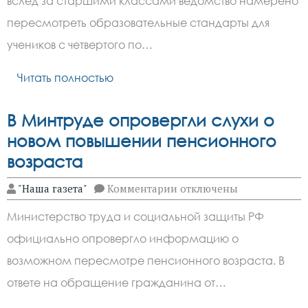
вслед за старшими классами ведомство намерено
программы
для
пересмотреть образовательные стандарты для
4–
9
учеников с четвертого по…
классов
Читать полностью
В Минтруде опровергли слухи о
новом повышении пенсионного
возраста
к
"Наша газета"
Комментарии
отключены
записи
В
Министерство труда и социальной защиты РФ
Минтруде
опровергли
официально опровергло информацию о
слухи
о
возможном пересмотре пенсионного возраста. В
новом
повышении
ответе на обращение гражданина от…
пенсионного
возраста