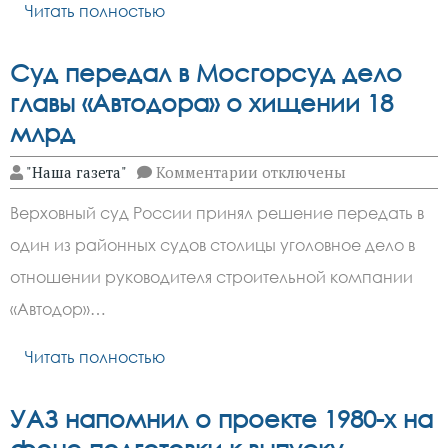
Читать полностью
Суд передал в Мосгорсуд дело
главы «Автодора» о хищении 18
млрд
к
"Наша газета"
Комментарии
отключены
записи
Суд
Верховный суд России принял решение передать в
передал
в
один из районных судов столицы уголовное дело в
Мосгорсуд
дело
отношении руководителя строительной компании
главы
«Автодора»
«Автодор»…
о
хищении
Читать полностью
18
млрд
УАЗ напомнил о проекте 1980-х на