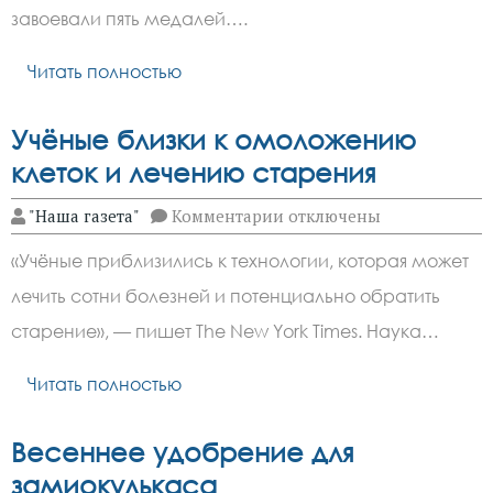
медалей
завоевали пять медалей….
Читать полностью
Учёные близки к омоложению
клеток и лечению старения
к
"Наша газета"
Комментарии
отключены
записи
Учёные
«Учёные приблизились к технологии, которая может
близки
к
лечить сотни болезней и потенциально обратить
омоложению
клеток
старение», — пишет The New York Times. Наука…
и
лечению
старения
Читать полностью
Весеннее удобрение для
замиокулькаса