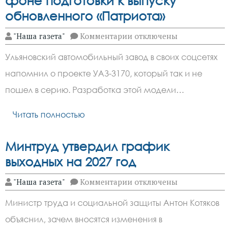
фоне подготовки к выпуску
обновленного «Патриота»
к
"Наша газета"
Комментарии
отключены
записи
УАЗ
Ульяновский автомобильный завод в своих соцсетях
напомнил
о
напомнил о проекте УАЗ-3170, который так и не
проекте
1980-
пошел в серию. Разработка этой модели…
х
на
фоне
Читать полностью
подготовки
к
выпуску
Минтруд утвердил график
обновленного
«Патриота»
выходных на 2027 год
к
"Наша газета"
Комментарии
отключены
записи
Минтруд
Министр труда и социальной защиты Антон Котяков
утвердил
график
объяснил, зачем вносятся изменения в
выходных