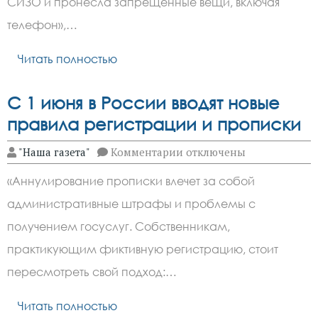
СИЗО и пронесла запрещенные вещи, включая
под
следствие
телефон»,…
за
взятку
Читать полностью
С 1 июня в России вводят новые
правила регистрации и прописки
к
"Наша газета"
Комментарии
отключены
записи
С
«Аннулирование прописки влечет за собой
1
июня
административные штрафы и проблемы с
в
России
получением госуслуг. Собственникам,
вводят
новые
практикующим фиктивную регистрацию, стоит
правила
пересмотреть свой подход:…
регистрации
и
прописки
Читать полностью