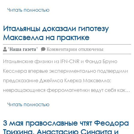
предупредил
ученый
Читать полностью
РАН
Итальянцы доказали гипотезу
Максвелла на практике
к
"Наша газета"
Комментарии
отключены
записи
Итальянцы
Итальянские физики из IFN-CNR и Фонда Бруно
доказали
гипотезу
Кесслера впервые экспериментально подтвердили
Максвелла
на
предсказание Джеймса Клерка Максвелла:
практике
невращающиеся ферромагнетики ведут себя как…
Читать полностью
3 мая православные чтят Феодора
Трихина, Анастасию Синаита и