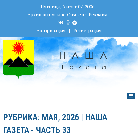
Пятница, Август 07, 2026
Архив выпусков
О газете
Реклама
Авторизация
|
Регистрация
НАША
Гаzета
РУБРИКА: МАЯ, 2026 | НАША
ГАЗЕТА - ЧАСТЬ 33