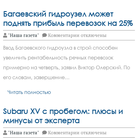
Багаевский гидроузел может
поднять прибыль перевозок на 25%
к
"Наша газета"
Комментарии
отключены
записи
Багаевский
Ввод Багаевского гидроузла в строй способен
гидроузел
может
увеличить рентабельность речных перевозок
поднять
прибыль
примерно на четверть, заявил Виктор Олерский. По
перевозок
на
его словам, завершение…
25%
Читать полностью
Subaru XV с пробегом: плюсы и
минусы от эксперта
к
"Наша газета"
Комментарии
отключены
записи