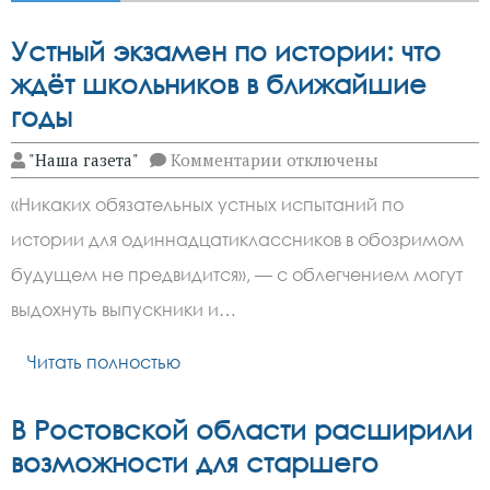
Устный экзамен по истории: что
ждёт школьников в ближайшие
годы
к
"Наша газета"
Комментарии
отключены
записи
Устный
«Никаких обязательных устных испытаний по
экзамен
по
истории для одиннадцатиклассников в обозримом
истории:
что
будущем не предвидится», — с облегчением могут
ждёт
школьников
выдохнуть выпускники и…
в
ближайшие
Читать полностью
годы
В Ростовской области расширили
возможности для старшего