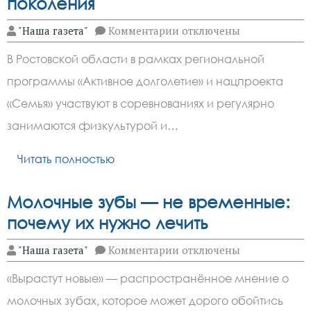
поколения
к
"Наша газета"
Комментарии
отключены
записи
В
В Ростовской области в рамках региональной
Ростовской
области
программы «Активное долголетие» и нацпроекта
расширили
возможности
«Семья» участвуют в соревнованиях и регулярно
для
старшего
занимаются физкультурой и…
поколения
Читать полностью
Молочные зубы — не временные:
почему их нужно лечить
к
"Наша газета"
Комментарии
отключены
записи
Молочные
«Вырастут новые» — распространённое мнение о
зубы
—
молочных зубах, которое может дорого обойтись
не