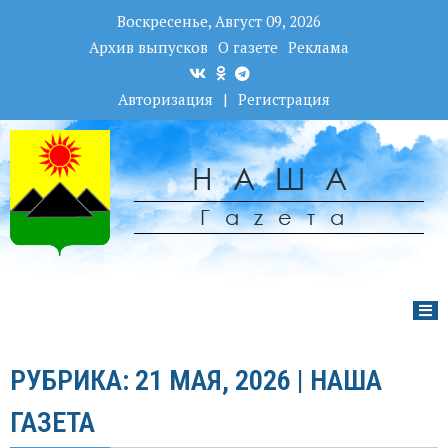
Воскресенье, Август 09, 2026
Архив выпусков
О газете
Реклама
Авторизация
|
Регистрация
НАША
Гаzета
РУБРИКА: 21 МАЯ, 2026 | НАША
ГАЗЕТА