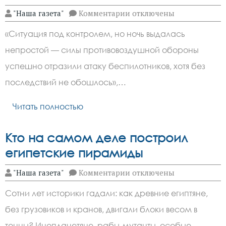
к
"Наша газета"
Комментарии
отключены
записи
ПВО
«Ситуация под контролем, но ночь выдалась
сбила
более
непростой — силы противовоздушной обороны
30
дронов
успешно отразили атаку беспилотников, хотя без
над
Ростовской
последствий не обошлось»,…
областью:
есть
Читать полностью
последствия
Кто на самом деле построил
египетские пирамиды
к
"Наша газета"
Комментарии
отключены
записи
Кто
Сотни лет историки гадали: как древние египтяне,
на
самом
без грузовиков и кранов, двигали блоки весом в
деле
построил
тонны? Инопланетяне, рабы-мутанты, особые