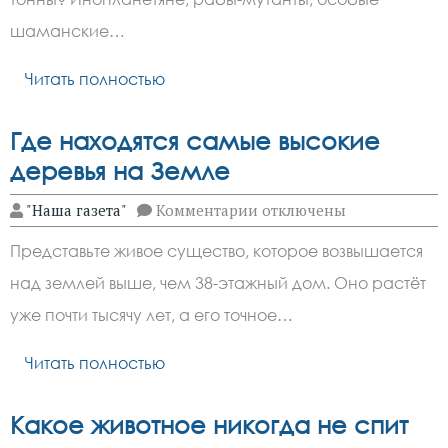
египетские
пирамиды
шаманские…
Читать полностью
Где находятся самые высокие
деревья на Земле
к
"Наша газета"
Комментарии
отключены
записи
Где
Представьте живое существо, которое возвышается
находятся
самые
над землей выше, чем 38-этажный дом. Оно растёт
высокие
деревья
уже почти тысячу лет, а его точное…
на
Земле
Читать полностью
Какое животное никогда не спит