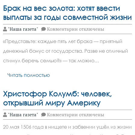
Брак на вес золота: хотят ввести
выплаты за годы совместной жизни
к
"Наша газета"
Комментарии
отключены
записи
Брак
«Представьте: каждые пять лет брака — приятный
на
вес
денежный бонус от государства. Разве не отличный
золота:
хотят
стимул беречь семью?» — так можно…
ввести
выплаты
за
Читать полностью
годы
совместной
жизни
Христофор Колумб: человек,
открывший миру Америку
к
"Наша газета"
Комментарии
отключены
записи
Христофор
20 мая 1506 года в нищете и забвении ушёл из жизни
Колумб:
человек,