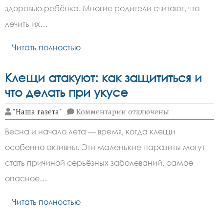
временные:
здоровью ребёнка. Многие родители считают, что
почему
их
лечить их…
нужно
лечить
Читать полностью
Клещи атакуют: как защититься и
что делать при укусе
к
"Наша газета"
Комментарии
отключены
записи
Клещи
Весна и начало лета — время, когда клещи
атакуют:
как
особенно активны. Эти маленькие паразиты могут
защититься
и
стать причиной серьёзных заболеваний, самое
что
делать
опасное…
при
укусе
Читать полностью