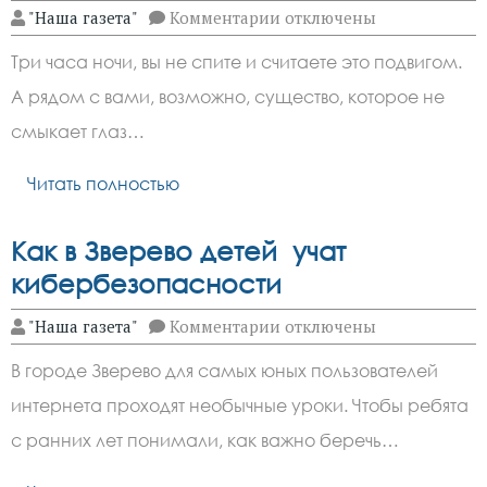
к
"Наша газета"
Комментарии
отключены
записи
Какое
Три часа ночи, вы не спите и считаете это подвигом.
животное
никогда
А рядом с вами, возможно, существо, которое не
не
спит
смыкает глаз…
Читать полностью
Как в Зверево детей учат
кибербезопасности
к
"Наша газета"
Комментарии
отключены
записи
Как
В городе Зверево для самых юных пользователей
в
Зверево
интернета проходят необычные уроки. Чтобы ребята
детей
учат
с ранних лет понимали, как важно беречь…
кибербезопасности