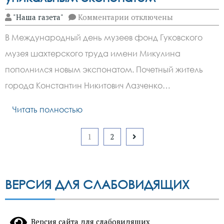
к
"Наша газета"
Комментарии
отключены
записи
Фонд
В Международный день музеев фонд Гуковского
музея
в
музея шахтерского труда имени Микулина
Гуково
пополнился
пополнился новым экспонатом. Почетный житель
уникальным
экспонатом
города Константин Никитович Лазченко…
Читать полностью
Пагинация
1
2
записей
ВЕРСИЯ ДЛЯ СЛАБОВИДЯЩИХ
Версия сайта для слабовидящих