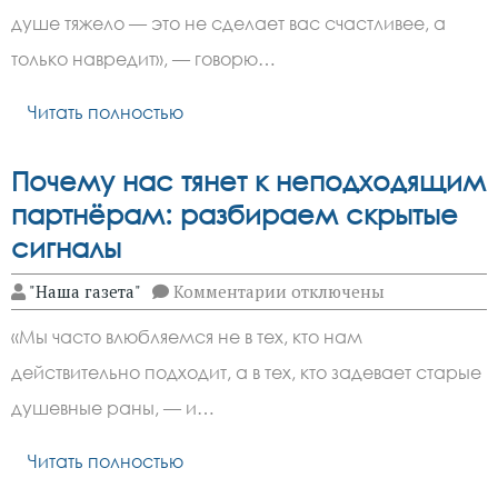
себя
душе тяжело — это не сделает вас счастливее, а
улыбаться:
почему
только навредит», — говорю…
токсичный
позитив
опасен»
Читать полностью
Почему нас тянет к неподходящим
партнёрам: разбираем скрытые
сигналы
к
"Наша газета"
Комментарии
отключены
записи
Почему
«Мы часто влюбляемся не в тех, кто нам
нас
тянет
действительно подходит, а в тех, кто задевает старые
к
неподходящим
душевные раны, — и…
партнёрам:
разбираем
скрытые
Читать полностью
сигналы