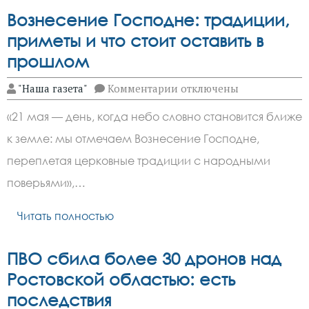
Вознесение Господне: традиции,
приметы и что стоит оставить в
прошлом
к
"Наша газета"
Комментарии
отключены
записи
Вознесение
«21 мая — день, когда небо словно становится ближе
Господне:
традиции,
к земле: мы отмечаем Вознесение Господне,
приметы
и
переплетая церковные традиции с народными
что
стоит
поверьями»,…
оставить
в
Читать полностью
прошлом
ПВО сбила более 30 дронов над
Ростовской областью: есть
последствия