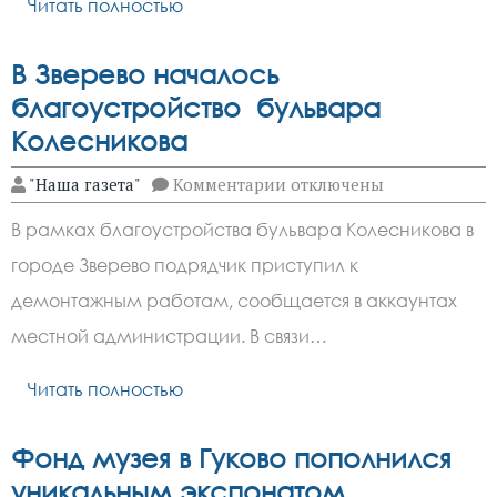
Читать полностью
В Зверево началось
благоустройство бульвара
Колесникова
к
"Наша газета"
Комментарии
отключены
записи
В
В рамках благоустройства бульвара Колесникова в
Зверево
началось
городе Зверево подрядчик приступил к
благоустройство
бульвара
демонтажным работам, сообщается в аккаунтах
Колесникова
местной администрации. В связи…
Читать полностью
Фонд музея в Гуково пополнился
уникальным экспонатом