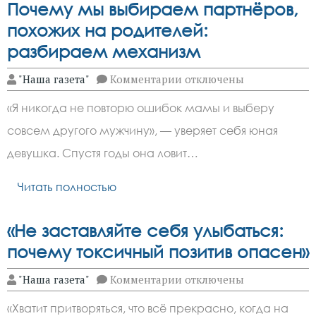
Почему мы выбираем партнёров,
похожих на родителей:
разбираем механизм
к
"Наша газета"
Комментарии
отключены
записи
Почему
«Я никогда не повторю ошибок мамы и выберу
мы
выбираем
совсем другого мужчину», — уверяет себя юная
партнёров,
похожих
девушка. Спустя годы она ловит…
на
родителей:
разбираем
Читать полностью
механизм
«Не заставляйте себя улыбаться:
почему токсичный позитив опасен»
к
"Наша газета"
Комментарии
отключены
записи
«Не
«Хватит притворяться, что всё прекрасно, когда на
заставляйте