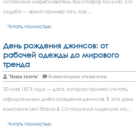
испанский мореплаватель Христофор Колумб. Его
открывший
миру
судьба — яркий пример того, как…
Америку
Читать полностью
День рождения джинсов: от
рабочей одежды до мирового
тренда
к
"Наша газета"
Комментарии
отключены
записи
День
20 мая 1873 года — дата, которую принято считать
рождения
джинсов:
официальным днём рождения джинсов. В этот день
от
рабочей
компания Levi Strauss & Co получила лицензию на…
одежды
до
мирового
Читать полностью
тренда