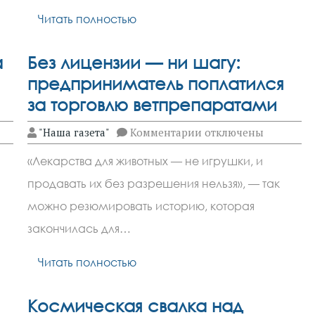
квартире,
Читать полностью
рассказывает
ботаник
ЮФУ
а
Без лицензии — ни шагу:
предприниматель поплатился
за торговлю ветпрепаратами
к
"Наша газета"
Комментарии
отключены
записи
Без
«Лекарства для животных — не игрушки, и
лицензии
—
продавать их без разрешения нельзя», — так
ни
шагу:
можно резюмировать историю, которая
предприниматель
поплатился
закончилась для…
за
торговлю
Читать полностью
ветпрепаратами
Космическая свалка над