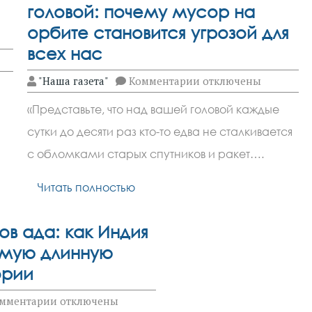
головой: почему мусор на
орбите становится угрозой для
всех нас
к
"Наша газета"
Комментарии
отключены
записи
Космическая
«Представьте, что над вашей головой каждые
свалка
над
сутки до десяти раз кто-то едва не сталкивается
головой:
почему
с обломками старых спутников и ракет….
мусор
на
орбите
Читать полностью
становится
угрозой
для
ов ада: как Индия
всех
нас
мую длинную
ории
к
мментарии
отключены
записи