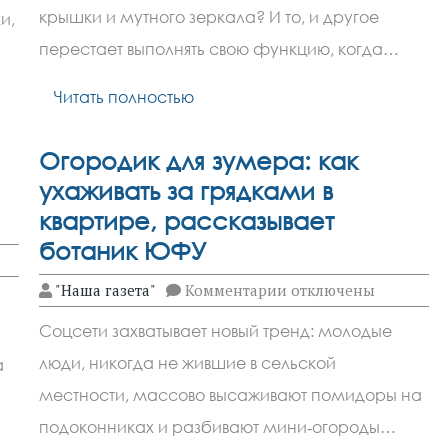
против
крышки и мутного зеркала? И то, и другое
и,
нагара:
как
перестает выполнять свою функцию, когда…
вернуть
блеск
стеклянным
Читать полностью
крышкам
без
химии
Огородик для зумера: как
ухаживать за грядками в
квартире, рассказывает
ботаник ЮФУ
к
"Наша газета"
Комментарии
отключены
записи
Огородик
Соцсети захватывает новый тренд: молодые
для
зумера:
люди, никогда не жившие в сельской
а
как
ухаживать
местности, массово высаживают помидоры на
за
грядками
подоконниках и разбивают мини‑огороды…
в