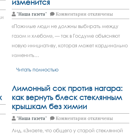
изменится
к
"Наша газета"
Комментарии
отключены
ли
записи
Пенсионерам
«Пожилые люди не должны выбирать между
могут
ю Победы
отменить
газом и хлебом», — так в Госдуме объясняют
плату
за
новую инициативу, которая может кардинально
подключение
газа:
изменить…
что
изменится
Читать полностью
Лимонный сок против нагара:
х
как вернуть блеск стеклянным
крышкам без химии
к
"Наша газета"
Комментарии
отключены
записи
Лимонный
Лид. «Знаете, что общего у старой стеклянной
сок