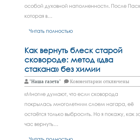
праздника
особой духовной наполненности. После Пасх
и
дни
которая в…
памяти
святых
Читать полностью
Как вернуть блеск старой
сковороде: метод «два
стакана» без химии
к
"Наша газета"
Комментарии
отключены
записи
Как
«Многие думают, что если сковорода
вернуть
блеск
покрылась многолетним слоем нагара, её
старой
сковороде:
остаётся только выбросить. Но я покажу, как з
метод
«два
час вернуть…
стакана»
без
Читать полностью
химии