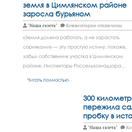
земля в Цимлянском районе
заросла бурьяном
к
"Наша газета"
Комментарии
отключены
записи
Хозяин
«Земля должна работать, а не зарастать
бросил
11
сорняками» — эту простую истину, похоже,
гектаров:
земля
забыл собственник участка в Цимлянском
в
Цимлянском
районе. Инспекторы Россельхознадзора…
районе
заросла
Читать полностью
бурьяном
300 километр
пережила са
пробку в ист
"Наша газета"
Ко