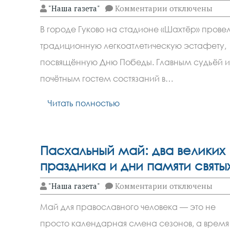
к
"Наша газета"
Комментарии
отключены
записи
В
В городе Гуково на стадионе «Шахтёр» прове
Гуково
прошла
традиционную легкоатлетическую эстафету,
эстафета ко Дн
посвящённую Дню Победы. Главным судьёй и
почётным гостем состязаний в…
Читать полностью
Пасхальный май: два великих
праздника и дни памяти святы
к
"Наша газета"
Комментарии
отключены
записи
Пасхальный
Май для православного человека — это не
май:
два
просто календарная смена сезонов, а время
великих