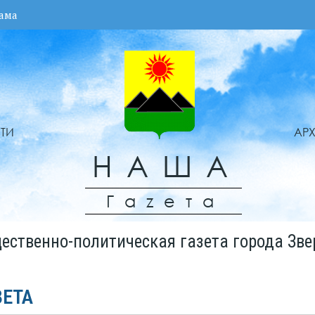
ама
ТИ
АР
НАША
Гаzета
ественно-политическая газета города Зве
ЗЕТА