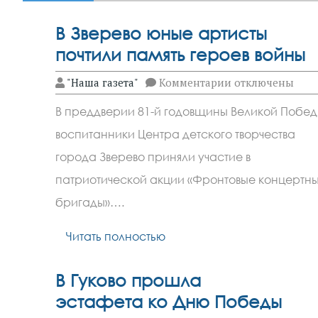
В Зверево юные артисты
почтили память героев войны
к
"Наша газета"
Комментарии
отключены
записи
В
В преддверии 81-й годовщины Великой Побе
Зверево
юные
воспитанники Центра детского творчества
артисты
почтили
города Зверево приняли участие в
память
героев
патриотической акции «Фронтовые концертн
войны
бригады»….
Читать полностью
В Гуково прошла
эстафета ко Дню Победы