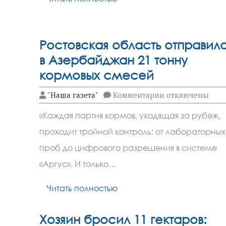
Ростовская область отправил
в Азербайджан 21 тонну
кормовых смесей
к
"Наша газета"
Комментарии
отключены
записи
Ростовская
«Каждая партия кормов, уходящая за рубеж,
область
отправила
проходит тройной контроль: от лабораторных
в
Азербайджан
проб до цифрового разрешения в системе
21
тонну
«Аргус». И только…
кормовых
смесей
Читать полностью
Хозяин бросил 11 гектаров: