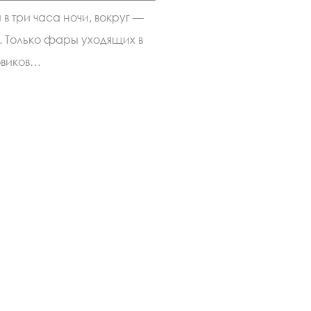
300
в три часа ночи, вокруг —
километров
ада:
я. Только фары уходящих в
как
Индия
овиков…
пережила
самую
длинную
пробку
в
истории