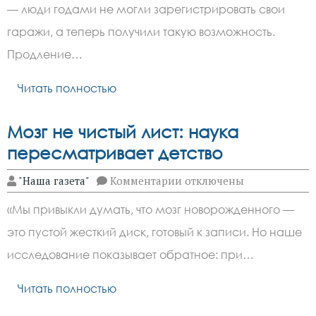
продлят
— люди годами не могли зарегистрировать свои
до
2031
гаражи, а теперь получили такую возможность.
года
Продление…
Читать полностью
Мозг не чистый лист: наука
пересматривает детство
к
"Наша газета"
Комментарии
отключены
записи
Мозг
«Мы привыкли думать, что мозг новорожденного —
не
чистый
это пустой жесткий диск, готовый к записи. Но наше
лист:
наука
исследование показывает обратное: при…
пересматривает
детство
Читать полностью