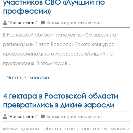
участников СВО «Лучший по
профессии»
к
"Наша газета"
Комментарии
отключены
записи
На
В Ростовской области начался приём заявок на
Дону
стартовал
региональный этап Всероссийского конкурса
конкурс
для
профессионального мастерства «Лучший по
участников
СВО
профессии». В этом году в…
«Лучший
по
Читать полностью
профессии»
4 гектара в Ростовской области
превратились в дикие заросли
к
"Наша газета"
Комментарии
отключены
записи
4
«Земля должна работать, а не зарастать бурьяном и
гектара