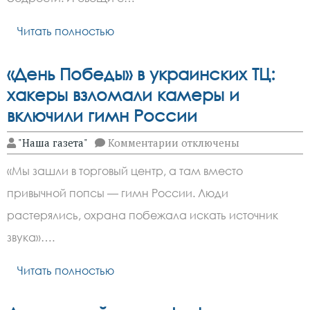
не
обойтись:
советы
Читать полностью
диетолога
«День Победы» в украинских ТЦ:
хакеры взломали камеры и
включили гимн России
к
"Наша газета"
Комментарии
отключены
записи
«День
«Мы зашли в торговый центр, а там вместо
Победы»
в
привычной попсы — гимн России. Люди
украинских
ТЦ:
растерялись, охрана побежала искать источник
хакеры
взломали
звука»….
камеры
и
Читать полностью
включили
гимн
России