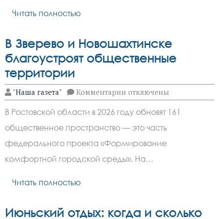
Читать полностью
В Зверево и Новошахтинске
благоустроят общественные
территории
к
"Наша газета"
Комментарии
отключены
записи
В
В Ростовской области в 2026 году обновят 161
Зверево
и
общественное пространство — это часть
Новошахтинске
благоустроят
федерального проекта «Формирование
общественные
территории
комфортной городской среды». На…
Читать полностью
Июньский отдых: когда и сколько