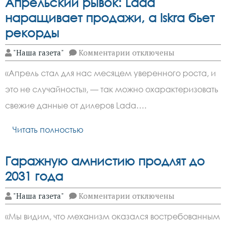
Апрельский рывок: Lada
наращивает продажи, а Iskra бьет
рекорды
к
"Наша газета"
Комментарии
отключены
записи
Апрельский
«Апрель стал для нас месяцем уверенного роста, и
рывок:
Lada
это не случайность», — так можно охарактеризовать
наращивает
продажи,
свежие данные от дилеров Lada….
а
Iskra
бьет
Читать полностью
рекорды
Гаражную амнистию продлят до
2031 года
к
"Наша газета"
Комментарии
отключены
записи
Гаражную
«Мы видим, что механизм оказался востребованным
амнистию