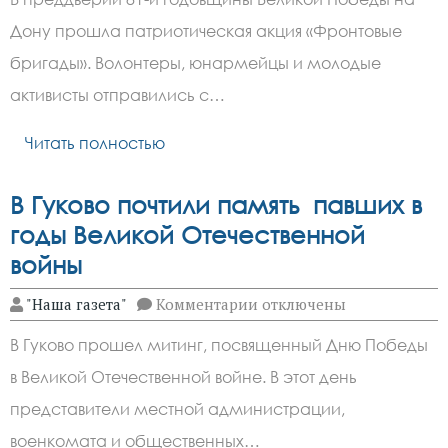
бригады
поздравили
Дону прошла патриотическая акция «Фронтовые
донских
ветеранов
бригады». Волонтеры, юнармейцы и молодые
активисты отправились с…
Читать полностью
В Гуково почтили память павших в
годы Великой Отечественной
войны
к
"Наша газета"
Комментарии
отключены
записи
В
В Гуково прошел митинг, посвященный Дню Победы
Гуково
почтили
в Великой Отечественной войне. В этот день
память
павших
представители местной администрации,
в
годы
военкомата и общественных…