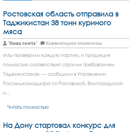
Ростовская область отправила в
Таджикистан 38 тонн куриного
мяса
к
"Наша газета"
Комментарии
отключены
записи
Ростовская
«Мы проверили каждую партию, и продукция
область
отправила
полностью соответствует строгим требованиям
в
Таджикистан
Таджикистана», — сообщили в Управлении
38
тонн
Россельхознадзора по Ростовской, Волгоградской
куриного
и…
мяса
Читать полностью
На Дону стартовал конкурс для