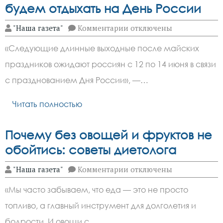
будем отдыхать на День России
к
"Наша газета"
Комментарии
отключены
записи
Июньский
«Следующие длинные выходные после майских
отдых:
когда
праздников ожидают россиян с 12 по 14 июня в связи
и
сколько
с празднованием Дня России», —…
будем
отдыхать
на
Читать полностью
День
России
Почему без овощей и фруктов не
обойтись: советы диетолога
к
"Наша газета"
Комментарии
отключены
записи
Почему
«Мы часто забываем, что еда — это не просто
без
овощей
топливо, а главный инструмент для долголетия и
и
фруктов
бодрости. И овощи с…