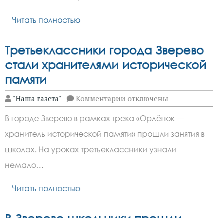
Великой
Отечественной
Читать полностью
войны
Третьеклассники города Зверево
стали хранителями исторической
памяти
к
"Наша газета"
Комментарии
отключены
записи
Третьеклассники
В городе Зверево в рамках трека «Орлёнок —
города
Зверево
хранитель исторической памяти» прошли занятия в
стали
хранителями
школах. На уроках третьеклассники узнали
исторической
памяти
немало…
Читать полностью