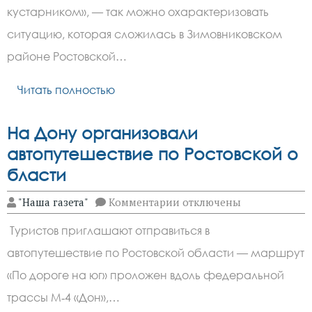
в
кустарником», — так можно охарактеризовать
Ростовской
области
ситуацию, которая сложилась в Зимовниковском
превратились
в
районе Ростовской…
дикие
заросли
Читать полностью
На Дону организовали
автопутешествие по Ростовской о
бласти
к
"Наша газета"
Комментарии
отключены
записи
На
Туристов приглашают отправиться в
Дону
организовали
автопутешествие по Ростовской области — маршрут
автопутешествие по Рост
«По дороге на юг» проложен вдоль федеральной
трассы М‑4 «Дон»,…