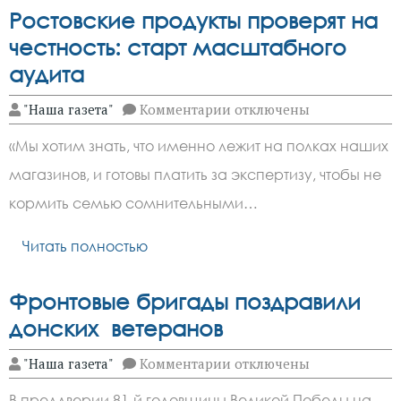
Ростовские продукты проверят на
честность: старт масштабного
аудита
к
"Наша газета"
Комментарии
отключены
записи
Ростовские
«Мы хотим знать, что именно лежит на полках наших
продукты
проверят
магазинов, и готовы платить за экспертизу, чтобы не
на
честность:
кормить семью сомнительными…
старт
масштабного
аудита
Читать полностью
Фронтовые бригады поздравили
донских ветеранов
к
"Наша газета"
Комментарии
отключены
записи
Фронтовые
В преддверии 81-й годовщины Великой Победы на