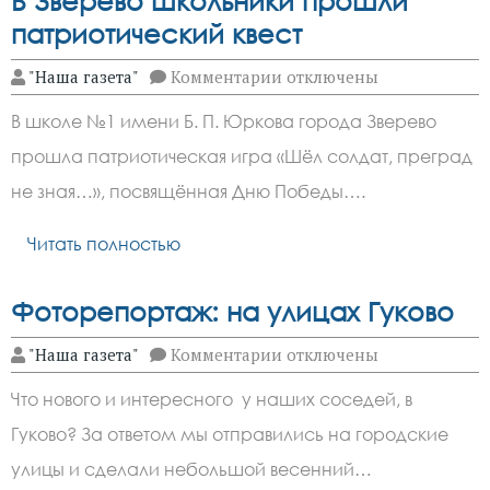
В Зверево школьники прошли
патриотический квест
к
"Наша газета"
Комментарии
отключены
записи
В
В школе №1 имени Б. П. Юркова города Зверево
Зверево
школьники
прошла патриотическая игра «Шёл солдат, преград
прошли
патриотический
не зная…», посвящённая Дню Победы….
квест
Читать полностью
Фоторепортаж: на улицах Гуково
к
"Наша газета"
Комментарии
отключены
записи
Фоторепортаж:
Что нового и интересного у наших соседей, в
на
улицах
Гуково? За ответом мы отправились на городские
Гуково
улицы и сделали небольшой весенний…