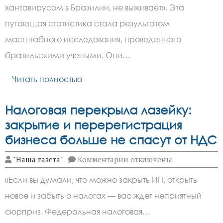
смертельно
хантавирусом в Бразилии, не выживает». Эта
опасен
для
пугающая статистика стала результатом
подростков:
выводы
масштабного исследования, проведенного
ученых
бразильскими учеными. Они…
Читать полностью
Налоговая перекрыла лазейку:
закрытие и перерегистрация
бизнеса больше не спасут от НДС
к
"Наша газета"
Комментарии
отключены
записи
Налоговая
«Если вы думали, что можно закрыть ИП, открыть
перекрыла
лазейку:
новое и забыть о налогах — вас ждет неприятный
закрытие
и
сюрприз. Федеральная налоговая…
перерегистрация