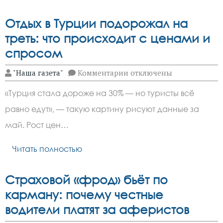
Отдых в Турции подорожал на
треть: что происходит с ценами и
спросом
к
"Наша газета"
Комментарии
отключены
записи
Отдых
«Турция стала дороже на 30% — но туристы всё
в
Турции
равно едут», — такую картину рисуют данные за
подорожал
на
май. Рост цен…
треть:
что
происходит
Читать полностью
с
ценами
и
Страховой «фрод» бьёт по
спросом
карману: почему честные
водители платят за аферистов