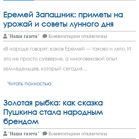
Еремей Запашник: приметы на
урожай и советы лунного дня
к
"Наша газета"
Комментарии
отключены
записи
Еремей
«В народе говорят: каков Еремей — таково и лето. И
Запашник:
приметы
это не просто суеверие, а многовековой опыт
на
урожай
земледельцев, который сегодня…
и
советы
лунного
Читать полностью
дня
Золотая рыбка: как сказка
Пушкина стала народным
брендом
к
"Наша газета"
Комментарии
отключены
записи