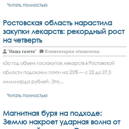
Читать полностью
Ростовская область нарастила
закупки лекарств: рекордный рост
на четверть
к
"Наша газета"
Комментарии
отключены
записи
Ростовская
«За год объем госзакупок лекарств в Ростовской
область
нарастила
области подскочил почти на 25% — с 22 до 27,5
закупки
лекарств:
миллиарда рублей. Это…
рекордный
рост
на
Читать полностью
четверть
Магнитная буря на подходе:
Землю накроет ударная волна от