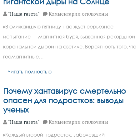
гигантской дыры на Солнце
к
"Наша газета"
Комментарии
отключены
записи
Магнитная
«В ближайшую пятницу нас ждет серьезное
буря
на
испытание — магнитная буря, вызванная рекордной
подходе:
Землю
корональной дырой на светиле. Вероятность того, что
накроет
ударная
геомагнитные…
волна
от
Читать полностью
гигантской
дыры
на
Солнце
Почему хантавирус смертельно
опасен для подростков: выводы
ученых
к
"Наша газета"
Комментарии
отключены
записи
Почему
«Каждый второй подросток, заболевший
хантавирус