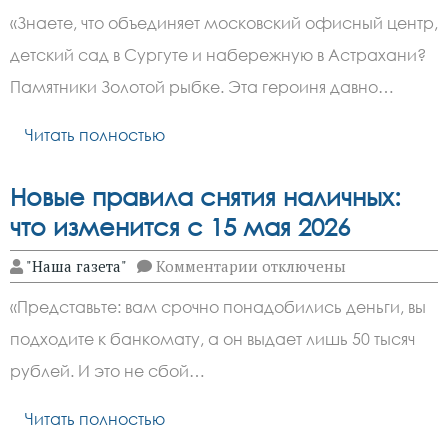
Золотая
«Знаете, что объединяет московский офисный центр,
рыбка:
как
детский сад в Сургуте и набережную в Астрахани?
сказка
Пушкина
Памятники Золотой рыбке. Эта героиня давно…
стала
народным
брендом
Читать полностью
Новые правила снятия наличных:
что изменится с 15 мая 2026
к
"Наша газета"
Комментарии
отключены
записи
Новые
«Представьте: вам срочно понадобились деньги, вы
правила
снятия
подходите к банкомату, а он выдает лишь 50 тысяч
наличных:
что
рублей. И это не сбой…
изменится
с
15
Читать полностью
мая