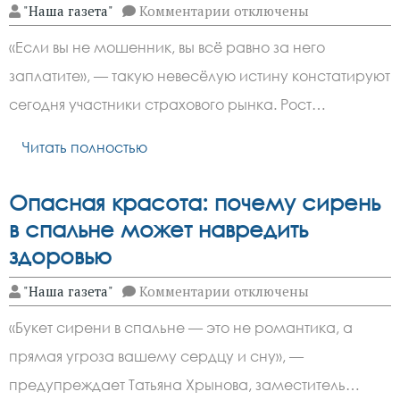
к
"Наша газета"
Комментарии
отключены
записи
Страховой
«Если вы не мошенник, вы всё равно за него
«фрод»
бьёт
заплатите», — такую невесёлую истину констатируют
по
карману:
сегодня участники страхового рынка. Рост…
почему
честные
водители
Читать полностью
платят
за
аферистов
Опасная красота: почему сирень
в спальне может навредить
здоровью
к
"Наша газета"
Комментарии
отключены
записи
Опасная
«Букет сирени в спальне — это не романтика, а
красота:
почему
прямая угроза вашему сердцу и сну», —
сирень
в
предупреждает Татьяна Хрынова, заместитель…
спальне