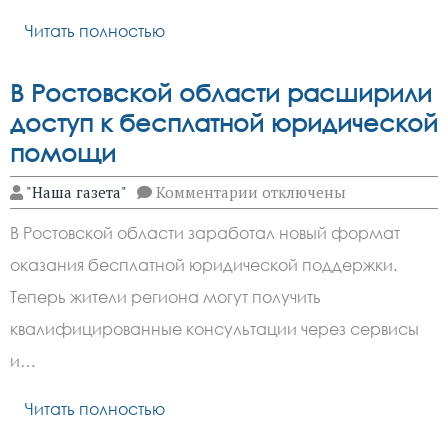
может
навредить
Читать полностью
здоровью
В Ростовской области расширили
доступ к бесплатной юридической
помощи
к
"Наша газета"
Комментарии
отключены
записи
В
В Ростовской области заработал новый формат
Ростовской
области
оказания бесплатной юридической поддержки.
расширили
доступ
Теперь жители региона могут получить
к
бесплатной
квалифицированные консультации через сервисы
юридической
и…
помощи
Читать полностью