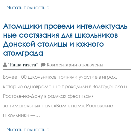
бизнеса
больше
Читать полностью
не
спасут
от
Атомщики провели интеллектуаль
НДС
ные состязания для школьников
Донской столицы и южного
атомграда
к
"Наша газета"
Комментарии
отключены
записи
Атомщики провели инте
Более 100 школьников приняли участие в играх,
состязания
для
которые одновременно проходили в Волгодонске и
школьников
Донской
Ростове-на-Дону в рамках фестиваля
столицы
и
занимательных наук «Вам к нам». Ростовские
южного
школьники —…
атомграда
Читать полностью