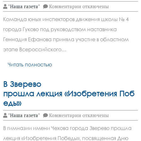
к
"Наша газета"
Комментарии
отключены
записи
Команда ЮИД из
Команда юных инспекторов движения школы № 4
Гуково
приняла
города Гуково под руководством наставника
участие
в
Геннадия Ефанова приняла участие в областном
конкурсе «Безопасное кол
этапе Всероссийского…
Читать полностью
В Зверево
прошла лекция «Изобретения Поб
еды»
к
"Наша газета"
Комментарии
отключены
записи
В
В гимназии имени Чехова города Зверево прошла
Зверево
прошла лекция «Изобрет
лекция «Изобретения Победы», посвященная Дню