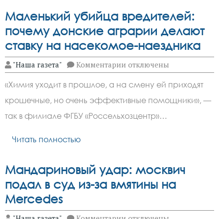
2026
Маленький убийца вредителей:
почему донские аграрии делают
ставку на насекомое-наездника
к
"Наша газета"
Комментарии
отключены
записи
Маленький
«Химия уходит в прошлое, а на смену ей приходят
убийца
вредителей:
крошечные, но очень эффективные помощники», —
почему
донские
так в филиале ФГБУ «Россельхозцентр»…
аграрии
делают
ставку
Читать полностью
на
насекомое-
наездника
Мандариновый удар: москвич
подал в суд из-за вмятины на
Mercedes
к
"Наша газета"
Комментарии
отключены