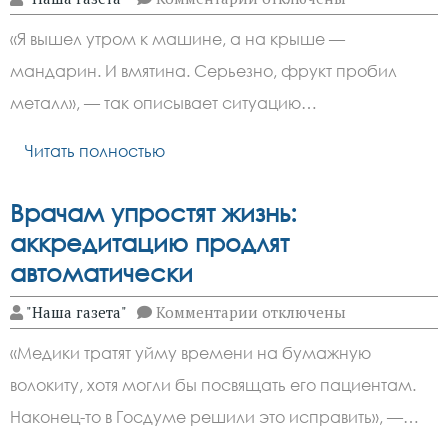
записи
Мандариновый
«Я вышел утром к машине, а на крыше —
удар:
москвич
мандарин. И вмятина. Серьезно, фрукт пробил
подал
в
металл», — так описывает ситуацию…
суд
из-
за
Читать полностью
вмятины
на
Mercedes
Врачам упростят жизнь:
аккредитацию продлят
автоматически
к
"Наша газета"
Комментарии
отключены
записи
Врачам
«Медики тратят уйму времени на бумажную
упростят
жизнь:
волокиту, хотя могли бы посвящать его пациентам.
аккредитацию
продлят
Наконец-то в Госдуме решили это исправить», —…
автоматически