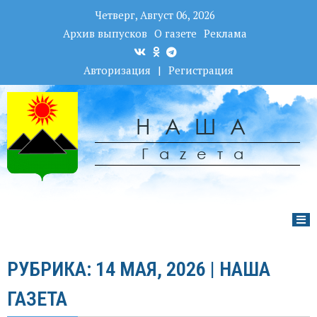
Четверг, Август 06, 2026
Архив выпусков
О газете
Реклама
Авторизация
|
Регистрация
НАША
Гаzета
РУБРИКА: 14 МАЯ, 2026 | НАША
ГАЗЕТА