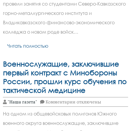
провели
провели занятия со студентами Северо-Кавказского
занятие
со
горно-металлургического института и
студентами
учебных
Владикавказского финансово-экономического
заведений
колледжа о новом роде войск…
Владикавказа
о
войсках
Читать полностью
БпС
Военнослужащие, заключившие
первый контракт с Минобороны
России, прошли курс обучения по
тактической медицине
к
"Наша газета"
Комментарии
отключены
записи
Военнослужащие,
На одном из общевойсковых полигонов Южного
заключившие
первый
военного округа военнослужащие, заключившие
контракт