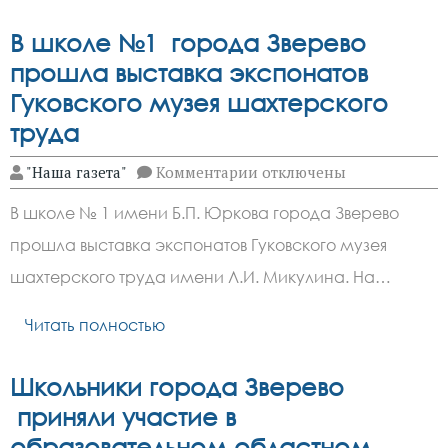
В школе №1 города Зверево
прошла выставка экспонатов
Гуковского музея шахтерского
труда
к
"Наша газета"
Комментарии
отключены
записи
В
В школе № 1 имени Б.П. Юркова города Зверево
школе
№1
прошла выставка экспонатов Гуковского музея
города
Зверево
шахтерского труда имени Л.И. Микулина. На…
прошла
выставка
экспонатов
Читать полностью
Гуковского
музея
шахтерского
Школьники города Зверево
труда
приняли участие в
образовательном областном