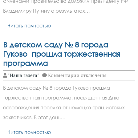
с членами Правительства доложил Президенту РФ
результатах
мониторинга
Владимиру Путину о результатах…
проблем
первичного
Читать полностью
звена
здравоохранения
в
регионах
В детском саду № 8 города
России
Гуково прошла торжественная
программа
к
"Наша газета"
Комментарии
отключены
записи
В
В детском саду № 8 города Гуково прошла
детском
саду
торжественная программа, посвященная Дню
№
8
освобождения поселка от немецко-фашистских
города
Гуково
захватчиков. В этот день…
прошла
торжественная
Читать полностью
программа