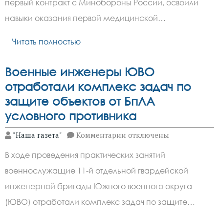
с
первый контракт с Минобороны России, освоили
Минобороны
России,
навыки оказания первой медицинской…
прошли
курс
Читать полностью
обучения
по
тактической
медицине
Военные инженеры ЮВО
отработали комплекс задач по
защите объектов от БпЛА
условного противника
к
"Наша газета"
Комментарии
отключены
записи
Военные
В ходе проведения практических занятий
инженеры
ЮВО
военнослужащие 11-й отдельной гвардейской
отработали
комплекс
инженерной бригады Южного военного округа
задач
по
(ЮВО) отработали комплекс задач по защите…
защите
объектов