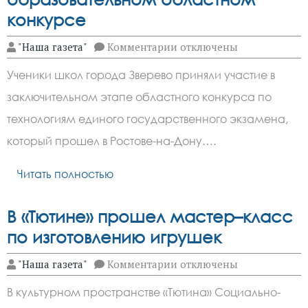
конкурсе
к
"Наша газета"
Комментарии
отключены
записи
Школьники
Ученики школ города Зверево приняли участие в
города
Зверево
заключительном этапе областного конкурса по
приняли
участие
технологиям единого государственного экзамена,
в
образовательном
который прошел в Ростове-на-Дону….
областном
конкурсе
Читать полностью
В «Тютине» прошел мастер–класс
по изготовлению игрушек
к
"Наша газета"
Комментарии
отключены
записи
В
В культурном пространстве «Тютина» Социально-
«Тютине»