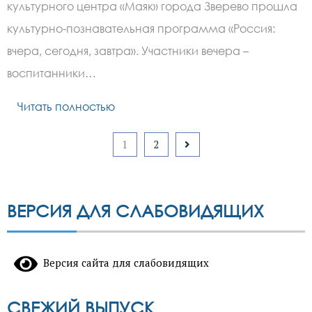
прошел
культурного центра «Маяк» города Зверево прошла
мастер–
класс
культурно-познавательная программа «Россия:
по
изготовлению
вчера, сегодня, завтра». Участники вечера –
игрушек
воспитанники…
Читать полностью
Пагинация
1
2
записей
ВЕРСИЯ ДЛЯ СЛАБОВИДЯЩИХ
Версия сайта для слабовидящих
СВЕЖИЙ ВЫПУСК