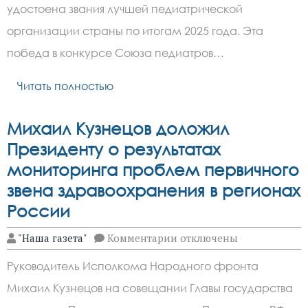
региона
удостоена звания лучшей педиатрической
признана
лучшей
организации страны по итогам 2025 года. Эта
в
России
победа в конкурсе Союза педиатров…
Читать полностью
Михаил Кузнецов доложил
Президенту о результатах
мониторинга проблем первичного
звена здравоохранения в регионах
России
к
"Наша газета"
Комментарии
отключены
записи
Михаил
Руководитель Исполкома Народного фронта
Кузнецов
доложил
Михаил Кузнецов на совещании Главы государства
Президенту
о