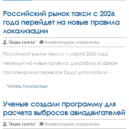
Российский рынок такси с 2026
года перейдет на новые правила
локализации
к
"Наша газета"
Комментарии
отключены
записи
Российский
Российский рынок такси с 1 марта 2026 года
рынок
такси
перейдет на новые правила: для работы в сфере
с
2026
пассажирских перевозок будут допускаться…
года
перейдет
на
Читать полностью
новые
правила
локализации
Ученые создали программу для
расчета выбросов авиадвигателей
к
"Наша газета"
Комментарии
отключены
записи