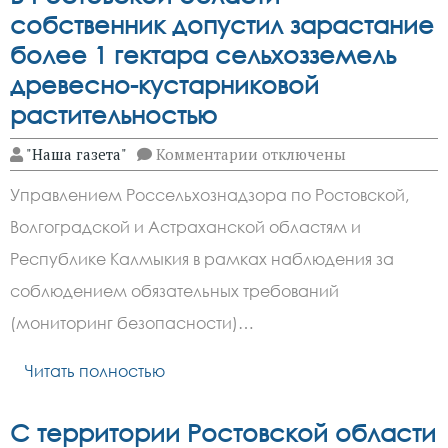
собственник допустил зарастание
более 1 гектара сельхозземель
древесно-кустарниковой
растительностью
к
"Наша газета"
Комментарии
отключены
записи
В
Управлением Россельхознадзора по Ростовской,
Ростовской
области
Волгоградской и Астраханской областям и
собственник
допустил
Республике Калмыкия в рамках наблюдения за
зарастание
более
соблюдением обязательных требований
1
(мониторинг безопасности)…
гектара
сельхозземель
древесно-
Читать полностью
кустарниковой
растительностью
С территории Ростовской области