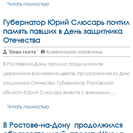
Читать полностью
от
БпЛА
условного
противника
Губернатор Юрий Слюсарь почтил
память павших в День защитника
Отечества
к
"Наша газета"
Комментарии
отключены
записи
Губернатор
В Ростове-на-Дону прошла традиционная
Юрий
Слюсарь
церемония возложения цветов, приуроченная ко Дню
почтил
память
защитника Отечества. Губернатор Ростовской
павших
в
области Юрий Слюсарь вместе с военными,…
День
защитника
Читать полностью
Отечества
В Ростове-на-Дону продолжился