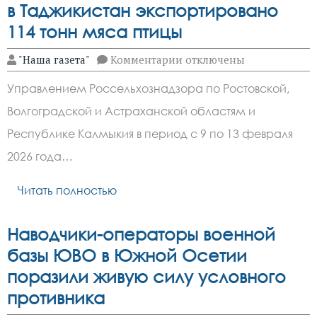
в Таджикистан экспортировано
114 тонн мяса птицы
к
"Наша газета"
Комментарии
отключены
записи
С
Управлением Россельхознадзора по Ростовской,
территории
Ростовской
Волгоградской и Астраханской областям и
области
в
Республике Калмыкия в период с 9 по 13 февраля
Таджикистан
экспортировано
2026 года…
114
тонн
Читать полностью
мяса
птицы
Наводчики-операторы военной
базы ЮВО в Южной Осетии
поразили живую силу условного
противника