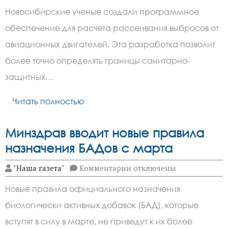
Ученые
Новосибирские ученые создали программное
создали
программу
обеспечение для расчета рассеивания выбросов от
для
расчета
авиационных двигателей. Эта разработка позволит
выбросов
авиадвигателей
более точно определять границы санитарно-
защитных…
Читать полностью
Минздрав вводит новые правила
назначения БАДов с марта
к
"Наша газета"
Комментарии
отключены
записи
Минздрав
Новые правила официального назначения
вводит
новые
биологически активных добавок (БАД), которые
правила
назначения
вступят в силу в марте, не приведут к их более
БАДов