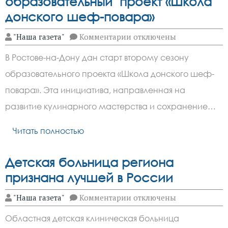
образовательный проект «Школа
донского шеф-повара»
к
"Наша газета"
Комментарии
отключены
записи
В
В Ростове-на-Дону дан старт второму сезону
Ростове-
на-
образовательного проекта «Школа донского шеф-
Дону
продолжился
повара». Эта инициатива, направленная на
образовательный
проект
развитие кулинарного мастерства и сохранение…
«Школа
донского
Читать полностью
шеф-
повара»
Детская больница региона
признана лучшей в России
к
"Наша газета"
Комментарии
отключены
записи
Детская
Областная детская клиническая больница
больница