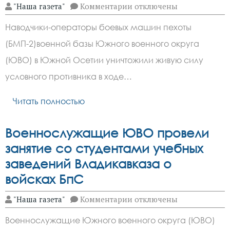
к
"Наша газета"
Комментарии
отключены
записи
Наводчики-
Наводчики-операторы боевых машин пехоты
операторы
военной
(БМП-2)военной базы Южного военного округа
базы
ЮВО
(ЮВО) в Южной Осетии уничтожили живую силу
в
Южной
условного противника в ходе…
Осетии
поразили
Читать полностью
живую
силу
условного
противника
Военнослужащие ЮВО провели
занятие со студентами учебных
заведений Владикавказа о
войсках БпС
к
"Наша газета"
Комментарии
отключены
записи
Военнослужащие
Военнослужащие Южного военного округа (ЮВО)
ЮВО