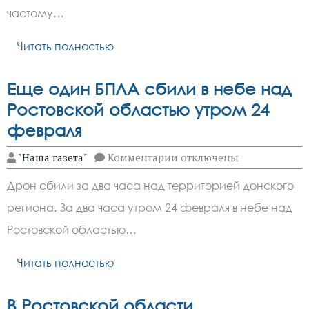
с
частому…
марта
Читать полностью
Еще один БПЛА сбили в небе над
Ростовской областью утром 24
февраля
к
"Наша газета"
Комментарии
отключены
записи
Еще
Дрон сбили за два часа над территорией донского
один
БПЛА
региона. За два часа утром 24 февраля в небе над
сбили
в
Ростовской областью…
небе
над
Ростовской
Читать полностью
областью
утром
24
В Ростовской области
февраля