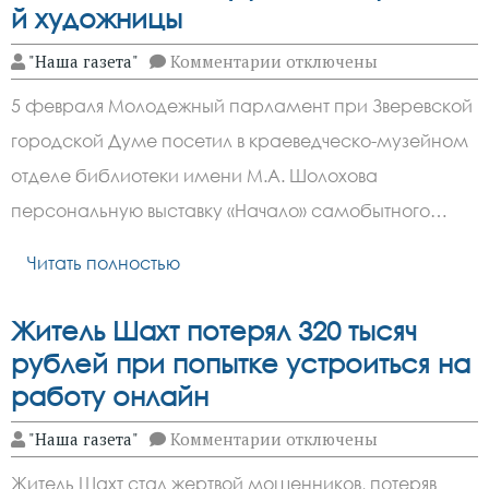
й художницы
к
"Наша газета"
Комментарии
отключены
записи
Молодежный
5 февраля Молодежный парламент при Зверевской
парламент
посетил выставку работ з
городской Думе посетил в краеведческо-музейном
художницы
отделе библиотеки имени М.А. Шолохова
персональную выставку «Начало» самобытного…
Читать полностью
Житель Шахт потерял 320 тысяч
рублей при попытке устроиться на
работу онлайн
к
"Наша газета"
Комментарии
отключены
записи
Житель
Житель Шахт стал жертвой мошенников, потеряв