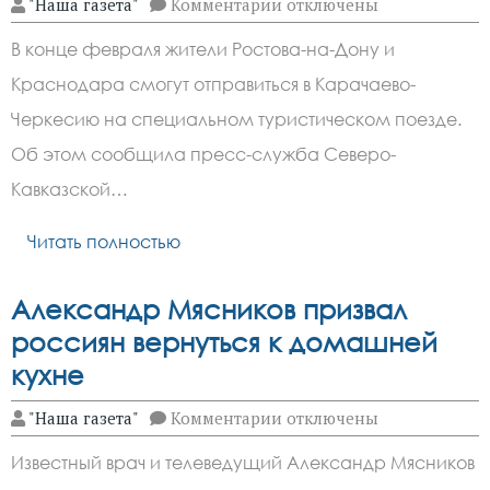
к
"Наша газета"
Комментарии
отключены
записи
СКЖД
В конце февраля жители Ростова-на-Дону и
запустит
поезд
Краснодара смогут отправиться в Карачаево-
из
Ростова
Черкесию на специальном туристическом поезде.
и
Краснодара
Об этом сообщила пресс-служба Северо-
в
Кавказской…
Домбай
в
феврале
Читать полностью
Александр Мясников призвал
россиян вернуться к домашней
кухне
к
"Наша газета"
Комментарии
отключены
записи
Александр
Известный врач и телеведущий Александр Мясников
Мясников