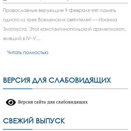
записи
Православные
Православные верующие 9 февраля чтят память
верующие
9
одного из трех Вселенских святителей — Иоанна
февраля
чтят
Златоуста. Этот константинопольский архиепископ,
память
Иоанна
живший в IV–V…
Златоуста
Читать полностью
ВЕРСИЯ ДЛЯ СЛАБОВИДЯЩИХ
Версия сайта для слабовидящих
СВЕЖИЙ ВЫПУСК