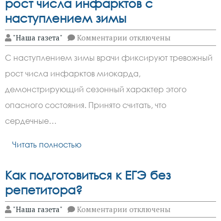
рост числа инфарктов с
наступлением зимы
к
"Наша газета"
Комментарии
отключены
записи
Врачи
С наступлением зимы врачи фиксируют тревожный
зафиксировали
сезонный
рост числа инфарктов миокарда,
рост
числа
демонстрирующий сезонный характер этого
инфарктов
с
опасного состояния. Принято считать, что
наступлением
сердечные…
зимы
Читать полностью
Как подготовиться к ЕГЭ без
репетитора?
к
"Наша газета"
Комментарии
отключены
записи