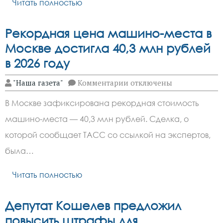
Читать полностью
до
40%
Рекордная цена машино-места в
Москве достигла 40,3 млн рублей
в 2026 году
к
"Наша газета"
Комментарии
отключены
записи
Рекордная
В Москве зафиксирована рекордная стоимость
цена
машино-
машино-места — 40,3 млн рублей. Сделка, о
места
в
которой сообщает ТАСС со ссылкой на экспертов,
Москве
достигла
была…
40,3
млн
Читать полностью
рублей
в
2026
году
Депутат Кошелев предложил
повысить штрафы для