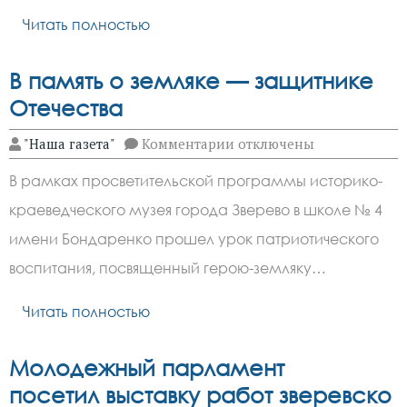
Читать полностью
В память о земляке — защитнике
Отечества
к
"Наша газета"
Комментарии
отключены
записи
В
В рамках просветительской программы историко-
память
о
краеведческого музея города Зверево в школе № 4
земляке
—
имени Бондаренко прошел урок патриотического
защитнике
Отечества
воспитания, посвященный герою-земляку…
Читать полностью
Молодежный парламент
посетил выставку работ зверевско