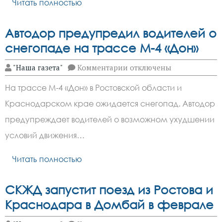
Читать полностью
Автодор предупредил водителей о
снегопаде на трассе М-4 «Дон»
к
"Наша газета"
Комментарии
отключены
записи
Автодор
На трассе М-4 «Дон» в Ростовской области и
предупредил
водителей
Краснодарском крае ожидается снегопад. Автодор
о
снегопаде
предупреждает водителей о возможном ухудшении
на
трассе
условий движения…
М-4
«Дон»
Читать полностью
СКЖД запустит поезд из Ростова и
Краснодара в Домбай в феврале