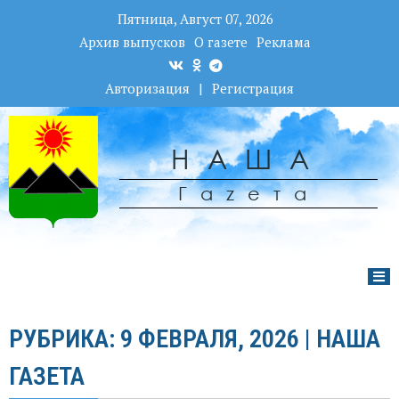
Пятница, Август 07, 2026
Архив выпусков
О газете
Реклама
Авторизация
|
Регистрация
НАША
Гаzета
РУБРИКА: 9 ФЕВРАЛЯ, 2026 | НАША
ГАЗЕТА