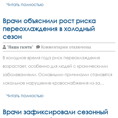
Читать полностью
Врачи объяснили рост риска
переохлаждения в холодный
сезон
к
"Наша газета"
Комментарии
отключены
записи
Врачи
В холодное время года риск переохлаждения
объяснили
рост
возрастает, особенно для людей с хроническими
риска
переохлаждения
заболеваниями. Основными причинами становятся
в
холодный
локальное нарушение кровоснабжения из-за…
сезон
Читать полностью
Врачи зафиксировали сезонный