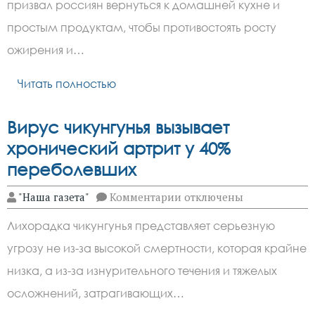
призвал
призвал россиян вернуться к домашней кухне и
россиян
вернуться
простым продуктам, чтобы противостоять росту
к
домашней
ожирения и…
кухне
Читать полностью
Вирус чикунгунья вызывает
хронический артрит у 40%
переболевших
к
"Наша газета"
Комментарии
отключены
записи
Вирус
Лихорадка чикунгунья представляет серьезную
чикунгунья
вызывает
угрозу не из-за высокой смертности, которая крайне
хронический
артрит
низка, а из-за изнурительного течения и тяжелых
у
40%
осложнений, затрагивающих…
переболевших