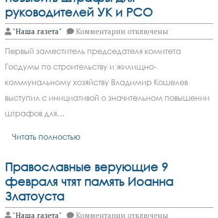
руководителей УК и РСО
к
"Наша газета"
Комментарии
отключены
записи
Депутат
Первый заместитель председателя комитета
Кошелев
предложил
Госдумы по строительству и жилищно-
повысить
штрафы
коммунальному хозяйству Владимир Кошелев
для
руководителей
выступил с инициативой о значительном повышении
УК
штрафов для…
и
РСО
Читать полностью
Православные верующие 9
февраля чтят память Иоанна
Златоуста
к
"Наша газета"
Комментарии
отключены