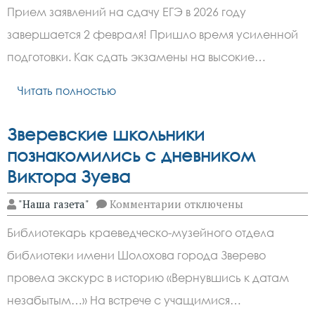
Как
Прием заявлений на сдачу ЕГЭ в 2026 году
подготовиться
к
завершается 2 февраля! Пришло время усиленной
ЕГЭ
без
подготовки. Как сдать экзамены на высокие…
репетитора?
Читать полностью
Зверевские школьники
познакомились с дневником
Виктора Зуева
к
"Наша газета"
Комментарии
отключены
записи
Зверевские
Библиотекарь краеведческо-музейного отдела
школьники
познакомились
библиотеки имени Шолохова города Зверево
с
дневником
провела экскурс в историю «Вернувшись к датам
Виктора
Зуева
незабытым…» На встрече с учащимися…