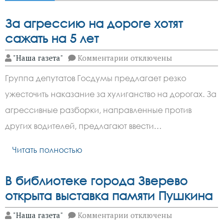
За агрессию на дороге хотят
сажать на 5 лет
к
"Наша газета"
Комментарии
отключены
записи
За
Группа депутатов Госдумы предлагает резко
агрессию
на
ужесточить наказание за хулиганство на дорогах. За
дороге
хотят
агрессивные разборки, направленные против
сажать
на
других водителей, предлагают ввести…
5
лет
Читать полностью
В библиотеке города Зверево
открыта выставка памяти Пушкина
к
"Наша газета"
Комментарии
отключены
записи