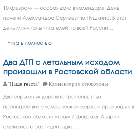
В
10 февраля — особая дата в календаре, День
библиотеке
города
памяти Александра Сергеевича Пушкина. В этот
Зверево
открыта
день миллионы читателей по всей России…
выставка
памяти
Пушкина
Читать полностью
Два ДТП с летальным исходом
произошли в Ростовской области
к
"Наша газета"
Комментарии
отключены
записи
Два
Два серьезных дорожно-транспортных
ДТП
с
происшествия с человеческой жертвой произошли в
летальным
исходом
Ростовской области утром 7 февраля. Аварии
произошли
в
случились с разницей в два…
Ростовской
области