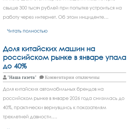
Шахт
потерял
свыше 300 тысяч рублей при попытке устроиться на
320
тысяч
работу через интернет. Об этом инциденте…
рублей
при
попытке
Читать полностью
устроиться
на
работу
Доля китайских машин на
онлайн
российском рынке в январе упала
до 40%
к
"Наша газета"
Комментарии
отключены
записи
Доля
Доля китайских автомобильных брендов на
китайских
машин
российском рынке в январе 2026 года снизилась до
на
российском
40%, практически вернувшись к показателям
рынке
в
трехлетней давности….
январе
упала