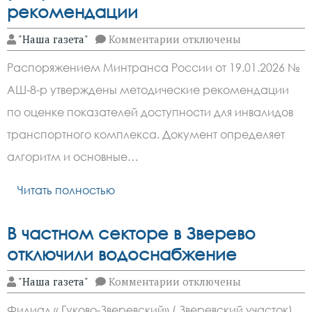
рекомендации
к
"Наша газета"
Комментарии
отключены
записи
Оценка
Распоряжением Минтранса России от 19.01.2026 №
доступности
транспорта
АШ-8-р утверждены методические рекомендации
для
инвалидов:
по оценке показателей доступности для инвалидов
минтранс
России
транспортного комплекса. Документ определяет
утвердил
алгоритм и основные…
новые
методические
рекомендации
Читать полностью
В частном секторе в Зверево
отключили водоснабжение
к
"Наша газета"
Комментарии
отключены
записи
В
Филиал « Гуково-Зверевский» ( Зверевский участок)