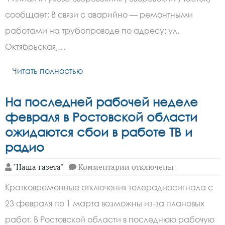
частном
секторе
сообщает: В связи с аварийно — ремонтными
в
Зверево
работами на трубопроводе по адресу: ул.
отключили
водоснабжение
Октябрьская,…
Читать полностью
На последней рабочей неделе
февраля в Ростовской области
ожидаются сбои в работе ТВ и
радио
к
"Наша газета"
Комментарии
отключены
записи
На
Кратковременные отключения телерадиосигнала с
последней
рабочей
23 февраля по 1 марта возможны из-за плановых
неделе
февраля
работ. В Ростовской области в последнюю рабочую