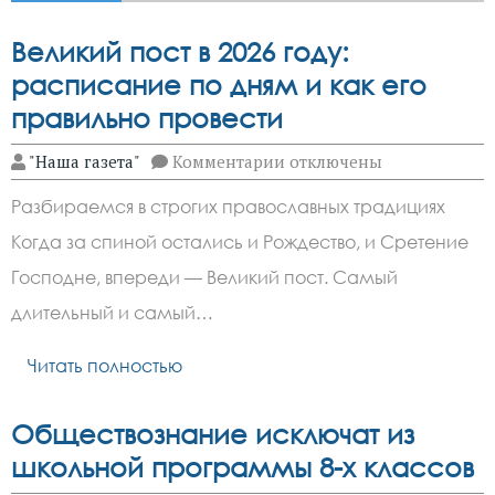
Великий пост в 2026 году:
расписание по дням и как его
правильно провести
к
"Наша газета"
Комментарии
отключены
записи
Великий
Разбираемся в строгих православных традициях
пост
в
Когда за спиной остались и Рождество, и Сретение
2026
году:
Господне, впереди — Великий пост. Самый
расписание
по
длительный и самый…
дням
и
Читать полностью
как
его
правильно
провести
Обществознание исключат из
школьной программы 8-х классов