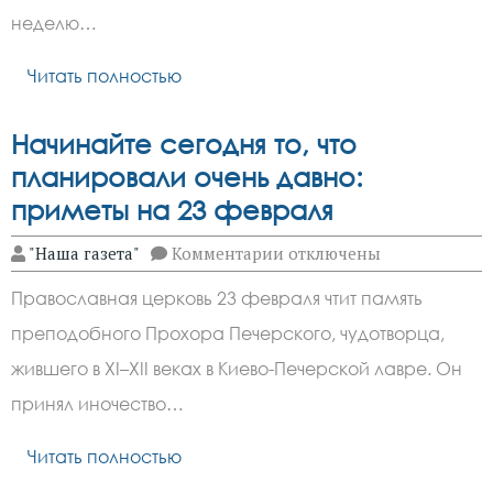
в
Ростовской
неделю…
области
ожидаются
Читать полностью
сбои
в
работе
ТВ
Начинайте сегодня то, что
и
радио
планировали очень давно:
приметы на 23 февраля
к
"Наша газета"
Комментарии
отключены
записи
Начинайте
Православная церковь 23 февраля чтит память
сегодня
то,
преподобного Прохора Печерского, чудотворца,
что
планировали
жившего в XI–XII веках в Киево-Печерской лавре. Он
очень
давно:
принял иночество…
приметы
на
Читать полностью
23
февраля