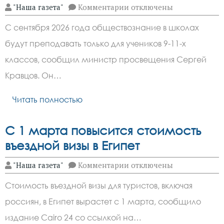
к
"Наша газета"
Комментарии
отключены
записи
Обществознание
С сентября 2026 года обществознание в школах
исключат
из
будут преподавать только для учеников 9-11-х
школьной
программы
классов, сообщил министр просвещения Сергей
8-
х
Кравцов. Он…
классов
Читать полностью
С 1 марта повысится стоимость
въездной визы в Египет
к
"Наша газета"
Комментарии
отключены
записи
С
Стоимость въездной визы для туристов, включая
1
марта
россиян, в Египет вырастет с 1 марта, сообщило
повысится
стоимость
издание Cairo 24 со ссылкой на…
въездной