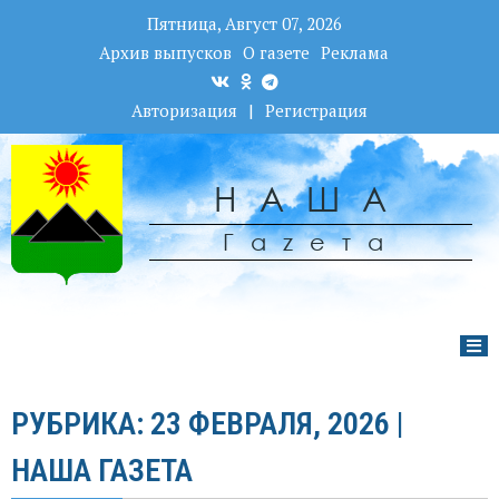
Пятница, Август 07, 2026
Архив выпусков
О газете
Реклама
Авторизация
|
Регистрация
НАША
Гаzета
РУБРИКА: 23 ФЕВРАЛЯ, 2026 |
НАША ГАЗЕТА