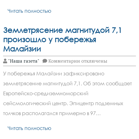
визы
в
Читать полностью
Египет
Землетрясение магнитудой 7,1
произошло у побережья
Малайзии
к
"Наша газета"
Комментарии
отключены
записи
Землетрясение
У побережья Малайзии зафиксировано
магнитудой
7,1
землетрясение магнитудой 7,1. Об этом сообщает
произошло
у
Европейско-средиземноморский
побережья
Малайзии
сейсмологический центр. Эпицентр подземных
толчков располагался примерно в 97…
Читать полностью