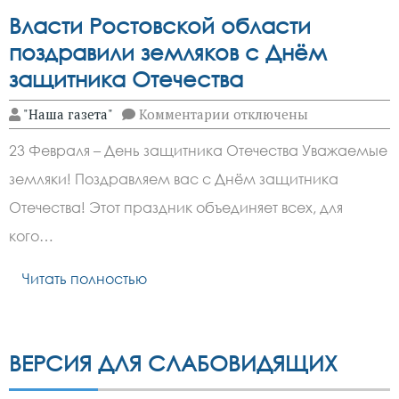
Власти Ростовской области
поздравили земляков с Днём
защитника Отечества
к
"Наша газета"
Комментарии
отключены
записи
Власти
23 Февраля – День защитника Отечества Уважаемые
Ростовской
области
земляки! Поздравляем вас с Днём защитника
поздравили
земляков
Отечества! Этот праздник объединяет всех, для
с
Днём
кого…
защитника
Отечества
Читать полностью
ВЕРСИЯ ДЛЯ СЛАБОВИДЯЩИХ