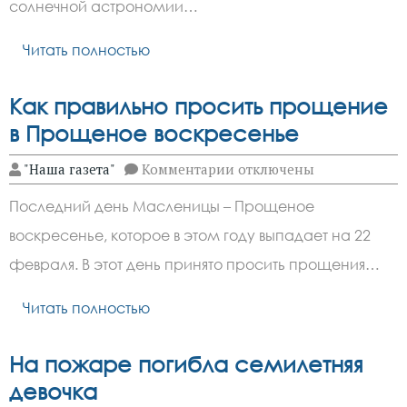
солнечной
солнечной астрономии…
активности
Читать полностью
Как правильно просить прощение
в Прощеное воскресенье
к
"Наша газета"
Комментарии
отключены
записи
Как
Последний день Масленицы – Прощеное
правильно
просить
воскресенье, которое в этом году выпадает на 22
прощение
в
февраля. В этот день принято просить прощения…
Прощеное
воскресенье
Читать полностью
На пожаре погибла семилетняя
девочка