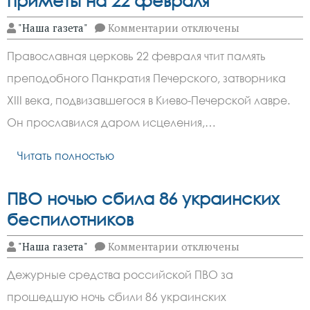
приметы на 22 февраля
к
"Наша газета"
Комментарии
отключены
записи
Чтоб
Православная церковь 22 февраля чтит память
здоровье
крепчало,
преподобного Панкратия Печерского, затворника
сходите
в
XIII века, подвизавшегося в Киево-Печерской лавре.
баню
и
Он прославился даром исцеления,…
чаю
с
Читать полностью
медом
выпейте:
приметы
на
ПВО ночью сбила 86 украинских
22
февраля
беспилотников
к
"Наша газета"
Комментарии
отключены
записи
ПВО
Дежурные средства российской ПВО за
ночью
сбила
прошедшую ночь сбили 86 украинских
86