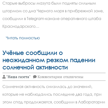
Сильный
Старые выбросы мазута были подняты сильным
шторм
поднял
штормом со дна Черного моря в прибрежной зоне,
со
дна
сообщили в Telegram-канале оперативного штаба
мазут,
в
Краснодарского…
Анапе
идет
Читать полностью
уборка
береговой
линии
Учёные сообщили о
неожиданном резком падении
солнечной активности
к
"Наша газета"
Комментарии
отключены
записи
Учёные
Солнечная активность снизилась до значений,
сообщили
о
которые не наблюдались последние два года, при
неожиданном
резком
этом спад продолжается, сообщили в Лаборатории
падении