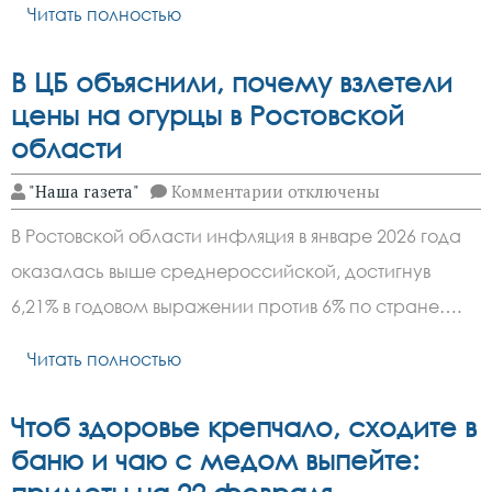
Читать полностью
В ЦБ объяснили, почему взлетели
цены на огурцы в Ростовской
области
к
"Наша газета"
Комментарии
отключены
записи
В
В Ростовской области инфляция в январе 2026 года
ЦБ
объяснили,
оказалась выше среднероссийской, достигнув
почему
взлетели
6,21% в годовом выражении против 6% по стране….
цены
на
огурцы
Читать полностью
в
Ростовской
области
Чтоб здоровье крепчало, сходите в
баню и чаю с медом выпейте: