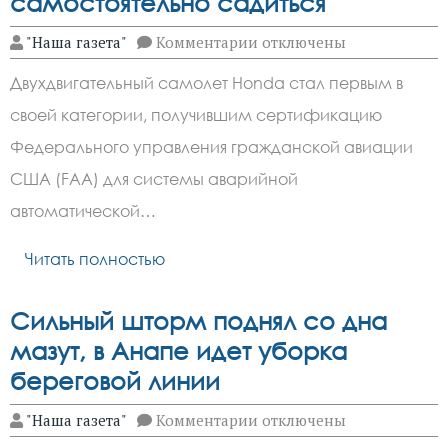
самостоятельно садиться
к
"Наша газета"
Комментарии
отключены
записи
Honda
Двухдвигательный самолет Honda стал первым в
представила
свой
своей категории, получившим сертификацию
первый
частный
Федерального управления гражданской авиации
самолет,
способный
США (FAA) для системы аварийной
самостоятельно
автоматической…
садиться
Читать полностью
Сильный шторм поднял со дна
мазут, в Анапе идет уборка
береговой линии
к
"Наша газета"
Комментарии
отключены
записи