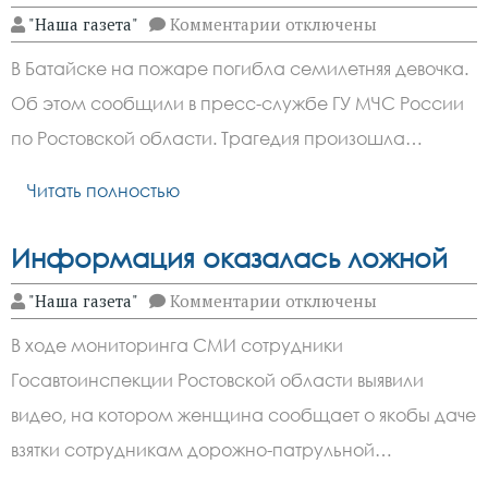
к
"Наша газета"
Комментарии
отключены
записи
На
В Батайске на пожаре погибла семилетняя девочка.
пожаре
погибла
Об этом сообщили в пресс-службе ГУ МЧС России
семилетняя
девочка
по Ростовской области. Трагедия произошла…
Читать полностью
Информация оказалась ложной
к
"Наша газета"
Комментарии
отключены
записи
Информация
В ходе мониторинга СМИ сотрудники
оказалась
ложной
Госавтоинспекции Ростовской области выявили
видео, на котором женщина сообщает о якобы даче
взятки сотрудникам дорожно-патрульной…