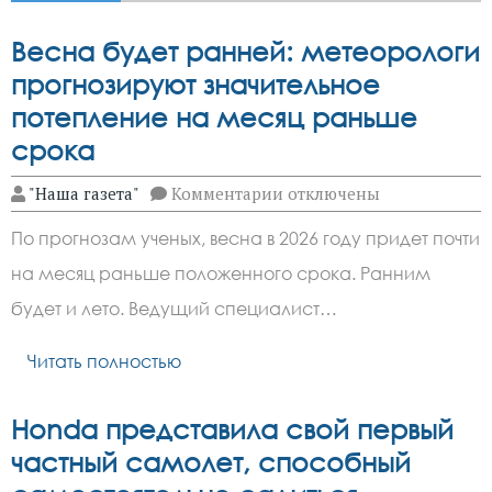
Весна будет ранней: метеорологи
прогнозируют значительное
потепление на месяц раньше
срока
к
"Наша газета"
Комментарии
отключены
записи
Весна
По прогнозам ученых, весна в 2026 году придет почти
будет
ранней:
на месяц раньше положенного срока. Ранним
метеорологи
прогнозируют
будет и лето. Ведущий специалист…
значительное
потепление
на месяц
Читать полностью
раньше
срока
Honda представила свой первый
частный самолет, способный