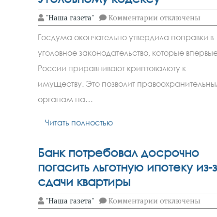
к
"Наша газета"
Комментарии
отключены
записи
Госдума
Госдума окончательно утвердила поправки в
приравняла
криптовалюту
уголовное законодательство, которые впервые
к
имуществу
России приравнивают криптовалюту к
по
Уголовному
имуществу. Это позволит правоохранительн
кодексу
органам на…
Читать полностью
Банк потребовал досрочно
погасить льготную ипотеку из-
сдачи квартиры
к
"Наша газета"
Комментарии
отключены
записи
Банк