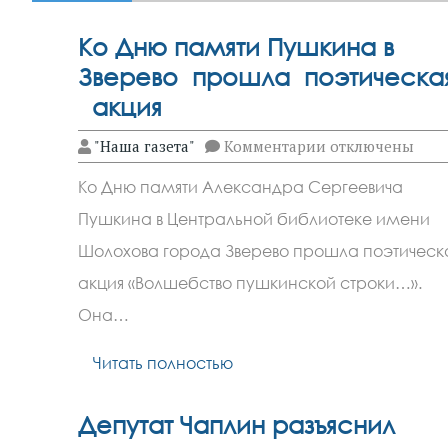
Ко Дню памяти Пушкина в
Зверево прошла поэтическа
акция
к
"Наша газета"
Комментарии
отключены
записи
Ко
Ко Дню памяти Александра Сергеевича
Дню памяти
Пушкина в
Пушкина в Центральной библиотеке имени
Зверево
прошла
Шолохова города Зверево прошла поэтическ
поэтическая
акция «Волшебство пушкинской строки…».
акция
Она…
Читать полностью
Депутат Чаплин разъяснил