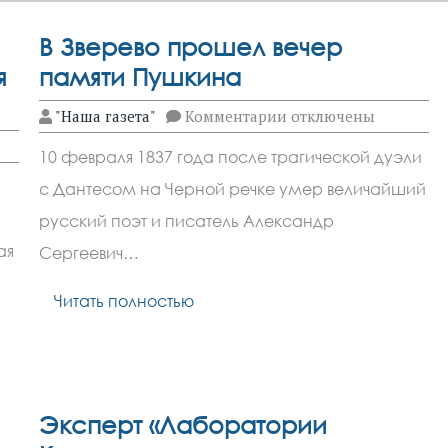
В Зверево прошел вечер
я
памяти Пушкина
к
"Наша газета"
Комментарии
отключены
записи
В
10 февраля 1837 года после трагической дуэли
Зверево
прошел
с Дантесом на Черной речке умер величайший
вечер
памяти
русский поэт и писатель Александр
Пушкина
ая
Сергеевич…
Читать полностью
Эксперт «Лаборатории