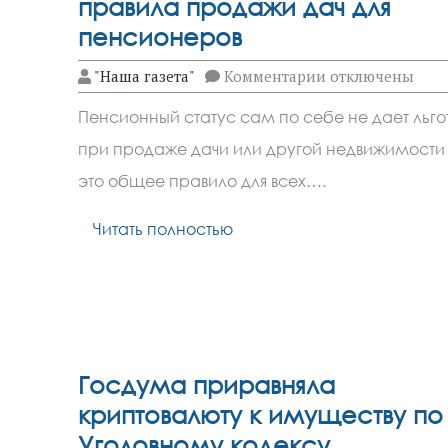
правила продажи дач для
пенсионеров
к
"Наша газета"
Комментарии
отключены
записи
Депутат
Пенсионный статус сам по себе не дает льго
Чаплин
разъяснил
при продаже дачи или другой недвижимости
правила
продажи
это общее правило для всех….
дач
для
пенсионеров
Читать полностью
Госдума приравняла
криптовалюту к имуществу по
Уголовному кодексу