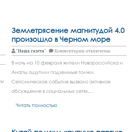
Землетрясение магнитудой 4.0
произошло в Черном море
к
"Наша газета"
Комментарии
отключены
записи
Землетрясение
В ночь на 10 февраля жители Новороссийска и
магнитудой
4.0
Анапы ощутили подземные толчки.
произошло
в
ны
Сейсмическое событие вызвало активное
Черном
море
обсуждение в социальных сетях,…
Читать полностью