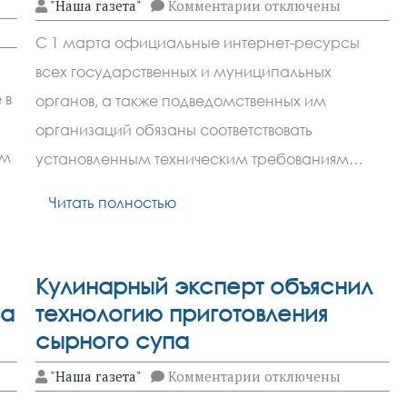
к
"Наша газета"
Комментарии
отключены
записи
Сайты
С 1 марта официальные интернет-ресурсы
госорганов
станут
всех государственных и муниципальных
доступнее
для
 в
органов, а также подведомственных им
незрячих
организаций обязаны соответствовать
ым
установленным техническим требованиям…
Читать полностью
Кулинарный эксперт объяснил
за
технологию приготовления
сырного супа
к
"Наша газета"
Комментарии
отключены
записи
Кулинарный