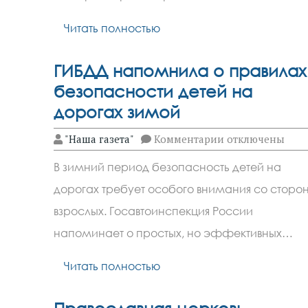
Читать полностью
ГИБДД напомнила о правилах
безопасности детей на
дорогах зимой
к
"Наша газета"
Комментарии
отключены
записи
ГИБДД
В зимний период безопасность детей на
напомнила
о
дорогах требует особого внимания со сторо
правилах
безопасности
взрослых. Госавтоинспекция России
детей
на
напоминает о простых, но эффективных…
дорогах
зимой
Читать полностью