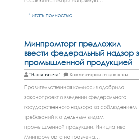
Госавтоинспекции напрямую…
клиник
Читать полностью
Минпромторг предложил
ввести федеральный надзор 
промышленной продукцией
к
"Наша газета"
Комментарии
отключены
записи
Минпромторг
Правительственная комиссия одобрила
предложил
ввести
законопроект о введении федерального
федеральный
надзор
государственного надзора за соблюдением
за
промышленной
требований к отдельным видам
продукцией
промышленной продукции. Инициатива
Минпромторга направлена…