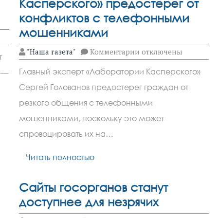
Касперского» предостерег от
конфликтов с телефонными
мошенниками
к
"Наша газета"
Комментарии
отключены
т
записи
Эксперт
Главный эксперт «Лаборатории Касперского»
 —
«Лаборатории
Касперского»
Сергей Голованов предостерег граждан от
предостерег
от
резкого общения с телефонными
конфликтов
с
мошенниками, поскольку это может
телефонными
спровоцировать их на…
мошенниками
Читать полностью
Сайты госорганов станут
доступнее для незрячих