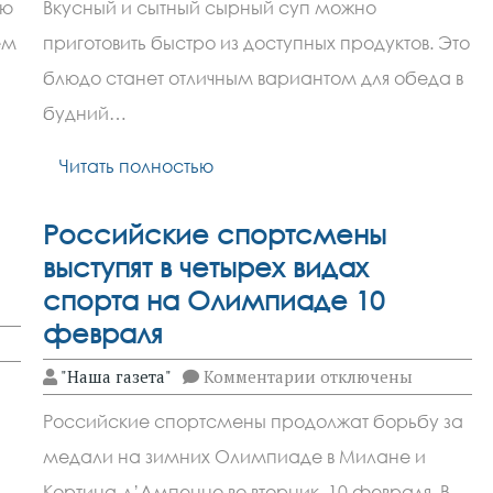
ую
Вкусный и сытный сырный суп можно
эксперт
объяснил
ем
приготовить быстро из доступных продуктов. Это
технологию
приготовления
и
блюдо станет отличным вариантом для обеда в
сырного
супа
будний…
Читать полностью
Российские спортсмены
выступят в четырех видах
спорта на Олимпиаде 10
февраля
к
"Наша газета"
Комментарии
отключены
записи
Российские
Российские спортсмены продолжат борьбу за
спортсмены
выступят
медали на зимних Олимпиаде в Милане и
в
четырех
Кортина-д’Ампеццо во вторник, 10 февраля. В