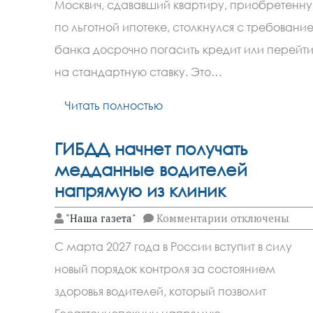
Москвич, сдававший квартиру, приобретенн
потребовал
досрочно
по льготной ипотеке, столкнулся с требовани
погасить
льготную
банка досрочно погасить кредит или перейт
ипотеку
из-
на стандартную ставку. Это…
за
сдачи
Читать полностью
квартиры
ГИБДД начнет получать
медданные водителей
напрямую из клиник
к
"Наша газета"
Комментарии
отключены
записи
ГИБДД
С марта 2027 года в России вступит в силу
начнет
получать
новый порядок контроля за состоянием
медданные
водителей
здоровья водителей, который позволит
напрямую
из