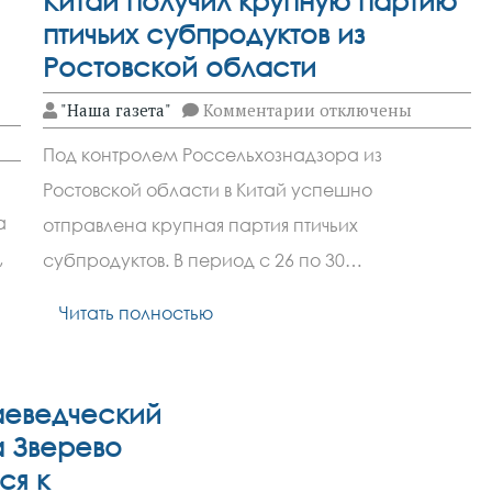
Китай получил крупную партию
птичьих субпродуктов из
Ростовской области
к
"Наша газета"
Комментарии
отключены
записи
Китай
Под контролем Россельхознадзора из
получил
крупную
Ростовской области в Китай успешно
партию
птичьих
а
отправлена крупная партия птичьих
субпродуктов
,
из
субпродуктов. В период с 26 по 30…
Ростовской
области
Читать полностью
аеведческий
а Зверево
ся к