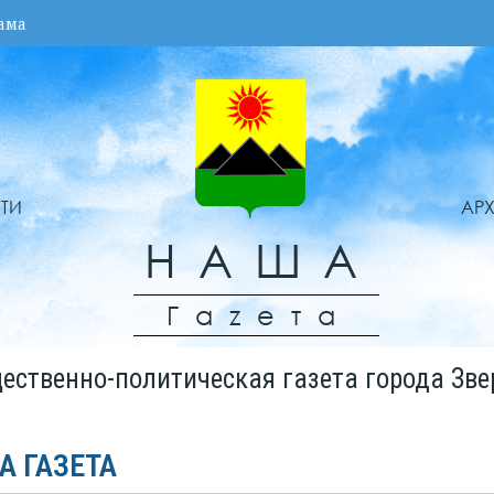
ама
ТИ
АР
НАША
Гаzета
ественно-политическая газета города Зве
А ГАЗЕТА