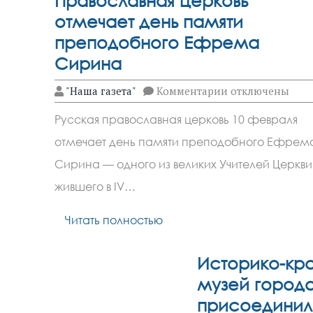
Православная церковь
отмечает день памяти
преподобного Ефрема
Сирина
к
"Наша газета"
Комментарии
отключены
записи
Православная
Русская православная церковь 10 февраля
церковь
отмечает
отмечает день памяти преподобного Ефрем
день
памяти
Сирина — одного из великих Учителей Церкви
преподобного
Ефрема
жившего в IV…
Сирина
Читать полностью
Историко-кр
музей город
присоединил