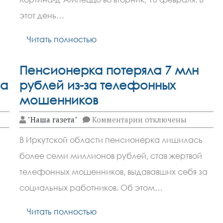
видах
спорта
этот день…
на
Олимпиаде
Читать полностью
10
февраля
Пенсионерка потеряла 7 млн
за
рублей из-за телефонных
мошенников
к
"Наша газета"
Комментарии
отключены
записи
Пенсионерка
В Иркутской области пенсионерка лишилась
потеряла
7
более семи миллионов рублей, став жертвой
млн
рублей
телефонных мошенников, выдававших себя за
из-
за
социальных работников. Об этом…
телефонных
мошенников
Читать полностью