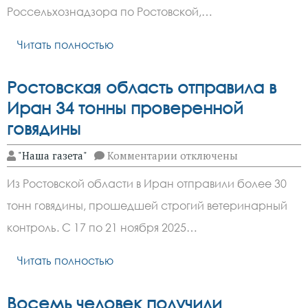
Россельхознадзора по Ростовской,…
Читать полностью
Ростовская область отправила в
Иран 34 тонны проверенной
говядины
к
"Наша газета"
Комментарии
отключены
записи
Ростовская
Из Ростовской области в Иран отправили более 30
область
отправила
тонн говядины, прошедшей строгий ветеринарный
в
Иран
контроль. С 17 по 21 ноября 2025…
34
тонны
проверенной
Читать полностью
говядины
Восемь человек получили