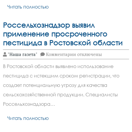
смесей
Читать полностью
Россельхознадзор выявил
применение просроченного
пестицида в Ростовской области
к
"Наша газета"
Комментарии
отключены
записи
Россельхознадзор
В Ростовской области выявлено использование
выявил
применение
пестицида с истекшим сроком регистрации, что
просроченного
пестицида
создает потенциальную угрозу для качества
в
Ростовской
сельскохозяйственной продукции. Специалисты
области
Россельхознадзора…
Читать полностью