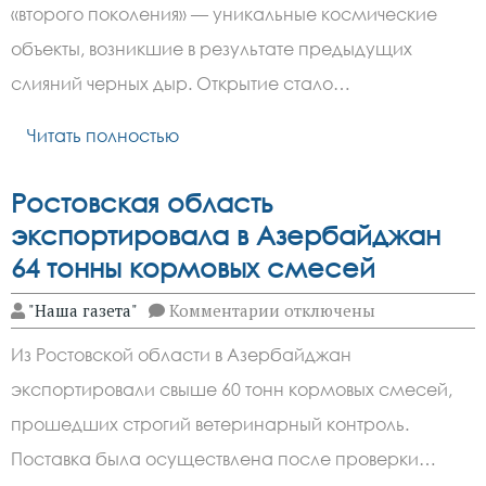
черные
«второго поколения» — уникальные космические
дыры
второго
объекты, возникшие в результате предыдущих
поколения
слияний черных дыр. Открытие стало…
Читать полностью
Ростовская область
экспортировала в Азербайджан
64 тонны кормовых смесей
к
"Наша газета"
Комментарии
отключены
записи
Ростовская
Из Ростовской области в Азербайджан
область
экспортировала
экспортировали свыше 60 тонн кормовых смесей,
в
Азербайджан
прошедших строгий ветеринарный контроль.
64
тонны
Поставка была осуществлена после проверки…
кормовых