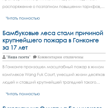
вырастут
на
распоряжение о поэтапном повышении тарифов,…
11%
с
Читать полностью
2026
года
Бамбуковые леса стали причиной
крупнейшего пожара в Гонконге
за 17 лет
к
"Наша газета"
Комментарии
отключены
записи
Бамбуковые
В Гонконге произошел масштабный пожар в жилом
леса
стали
комплексе Wang Fuk Court, унесший жизни десятков
причиной
крупнейшего
людей и ставший крупнейшей трагедией такого…
пожара
в
Гонконге
Читать полностью
за
17
лет