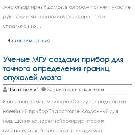
о
том,
многоквартирных домов, в котором приняли участие
что
управляющим
руководители контролирующих органов и
компаниям
управляющих…
необходимо
повысить
качество
Читать полностью
обслуживания
домов
Ученые МГУ создали прибор для
точного определения границ
опухолей мозга
к
"Наша газета"
Комментарии
отключены
записи
Ученые
В образовательном центре «Сириус» представили
МГУ
создали
новейший прибор Thyrochrome, созданный для
прибор
для
повышения точности нейрохирургических
точного
определения
вмешательств. Разработка принадлежит
границ