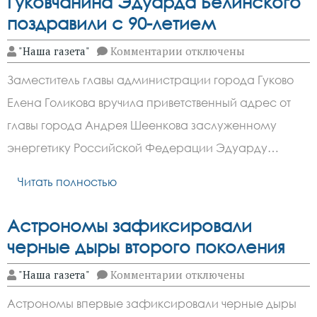
Гуковчанина Эдуарда Белинского
поздравили с 90-летием
к
"Наша газета"
Комментарии
отключены
записи
Гуковчанина
Заместитель главы администрации города Гуково
Эдуарда
Белинского
Елена Голикова вручила приветственный адрес от
поздравили
с
главы города Андрея Шеенкова заслуженному
90-
летием
энергетику Российской Федерации Эдуарду…
Читать полностью
Астрономы зафиксировали
черные дыры второго поколения
к
"Наша газета"
Комментарии
отключены
записи
Астрономы
Астрономы впервые зафиксировали черные дыры
зафиксировали