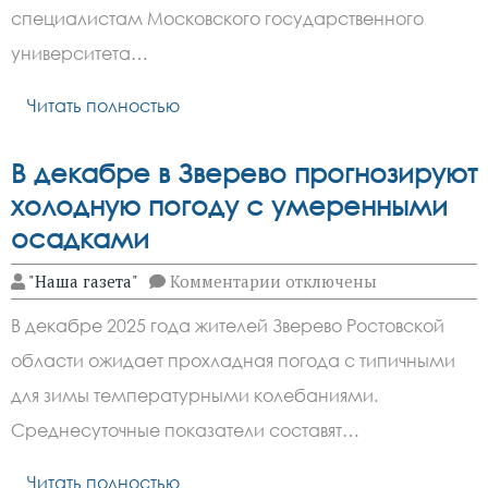
специалистам Московского государственного
опухолей
мозга
университета…
Читать полностью
В декабре в Зверево прогнозируют
холодную погоду с умеренными
осадками
к
"Наша газета"
Комментарии
отключены
записи
В
В декабре 2025 года жителей Зверево Ростовской
декабре
в
области ожидает прохладная погода с типичными
Зверево
прогнозируют
для зимы температурными колебаниями.
холодную
погоду
Среднесуточные показатели составят…
с
умеренными
Читать полностью
осадками