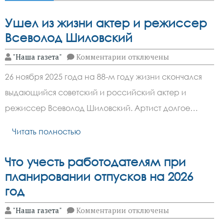
Ушел из жизни актер и режиссер
Всеволод Шиловский
к
"Наша газета"
Комментарии
отключены
записи
Ушел
26 ноября 2025 года на 88-м году жизни скончался
из
жизни
выдающийся советский и российский актер и
актер
и
режиссер Всеволод Шиловский. Артист долгое…
режиссер
Всеволод
Шиловский
Читать полностью
Что учесть работодателям при
планировании отпусков на 2026
год
к
"Наша газета"
Комментарии
отключены
записи