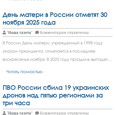
День матери в России отметят 30
ноября 2025 года
к
"Наша газета"
Комментарии
отключены
записи
День
В России День матери, учрежденный в 1998 году
матери
в
указом президента, отмечается в последнее
России
отметят
воскресенье ноября. В 2025 году праздник выпадет…
30
ноября
2025
Читать полностью
года
ПВО России сбила 19 украинских
дронов над пятью регионами за
три часа
к
"Наша газета"
Комментарии
отключены