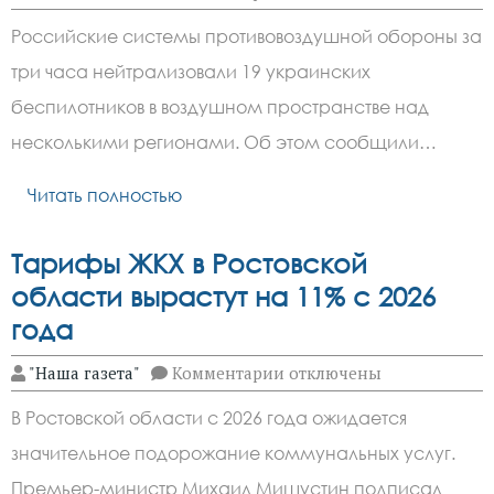
записи
ПВО
Российские системы противовоздушной обороны за
России
сбила
три часа нейтрализовали 19 украинских
19
украинских
беспилотников в воздушном пространстве над
дронов
над
несколькими регионами. Об этом сообщили…
пятью
регионами
Читать полностью
за
три
часа
Тарифы ЖКХ в Ростовской
области вырастут на 11% с 2026
года
к
"Наша газета"
Комментарии
отключены
записи
Тарифы
В Ростовской области с 2026 года ожидается
ЖКХ
в
значительное подорожание коммунальных услуг.
Ростовской
области
Премьер-министр Михаил Мишустин подписал