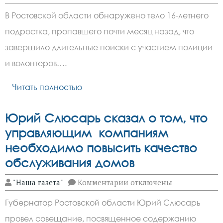
записи
Тело
В Ростовской области обнаружено тело 16-летнего
пропавшего
в
подростка, пропавшего почти месяц назад, что
Ростовской
области
завершило длительные поиски с участием полиции
подростка
нашли
и волонтеров….
в
Дону
Читать полностью
через
месяц
Юрий Слюсарь сказал о том, что
управляющим компаниям
необходимо повысить качество
обслуживания домов
к
"Наша газета"
Комментарии
отключены
записи
Юрий
Губернатор Ростовской области Юрий Слюсарь
Слюсарь
сказал
провел совещание, посвященное содержанию