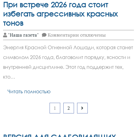
При встрече 2026 года стоит
избегать агрессивных красных
тонов
к
"Наша газета"
Комментарии
отключены
записи
При
Энергия Красной Огненной Лошади, которая станет
встрече
2026
символом 2026 года, благоволит порядку, ясности и
года
стоит
внутренней дисциплине. Этот год поддержит тех,
избегать
агрессивных
кто…
красных
тонов
Читать полностью
Пагинация
1
2
записей