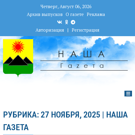
Четверг, Август 06, 2026
Архив выпусков
О газете
Реклама
Авторизация
|
Регистрация
НАША
Гаzета
РУБРИКА: 27 НОЯБРЯ, 2025 | НАША
ГАЗЕТА