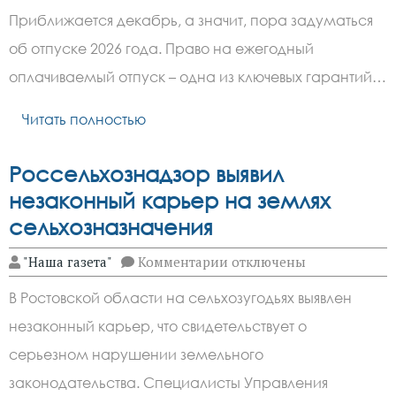
Что
Приближается декабрь, а значит, пора задуматься
учесть
работодателям
об отпуске 2026 года. Право на ежегодный
при
планировании
оплачиваемый отпуск – одна из ключевых гарантий…
отпусков
на
2026
Читать полностью
год
Россельхознадзор выявил
незаконный карьер на землях
сельхозназначения
к
"Наша газета"
Комментарии
отключены
записи
Россельхознадзор
В Ростовской области на сельхозугодьях выявлен
выявил
незаконный
незаконный карьер, что свидетельствует о
карьер
на
серьезном нарушении земельного
землях
сельхозназначения
законодательства. Специалисты Управления