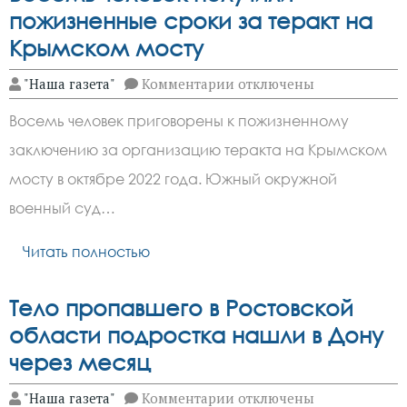
пожизненные сроки за теракт на
Крымском мосту
к
"Наша газета"
Комментарии
отключены
записи
Восемь
Восемь человек приговорены к пожизненному
человек
получили
заключению за организацию теракта на Крымском
пожизненные
сроки
мосту в октябре 2022 года. Южный окружной
за
теракт
военный суд…
на
Крымском
Читать полностью
мосту
Тело пропавшего в Ростовской
области подростка нашли в Дону
через месяц
к
"Наша газета"
Комментарии
отключены