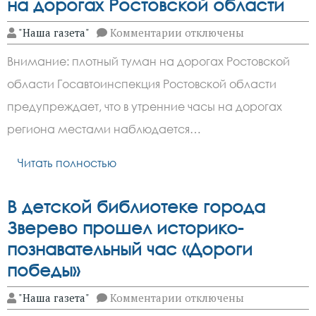
на дорогах Ростовской области
к
"Наша газета"
Комментарии
отключены
записи
Густой
Внимание: плотный туман на дорогах Ростовской
туман
ограничил
области Госавтоинспекция Ростовской области
видимость
на
предупреждает, что в утренние часы на дорогах
дорогах
Ростовской
региона местами наблюдается…
области
Читать полностью
В детской библиотеке города
Зверево прошел историко-
познавательный час «Дороги
победы»
к
"Наша газета"
Комментарии
отключены
записи