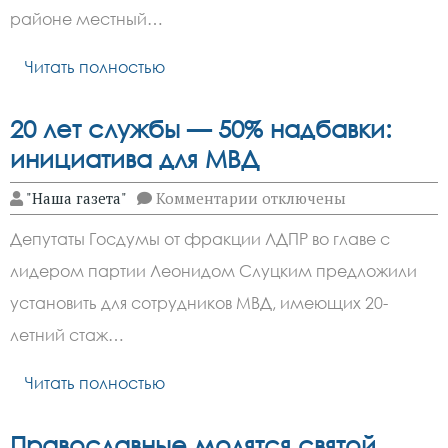
маслят
районе местный…
в
Ростовской
Читать полностью
области
20 лет службы — 50% надбавки:
инициатива для МВД
к
"Наша газета"
Комментарии
отключены
записи
20
Депутаты Госдумы от фракции ЛДПР во главе с
лет
службы
лидером партии Леонидом Слуцким предложили
—
50%
установить для сотрудников МВД, имеющих 20-
надбавки:
инициатива
летний стаж…
для
МВД
Читать полностью
Православные молятся святой