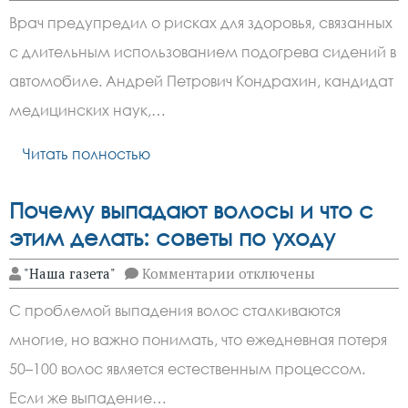
Врач
Врач предупредил о рисках для здоровья, связанных
объяснил,
чем
с длительным использованием подогрева сидений в
опасен
подогрев
автомобиле. Андрей Петрович Кондрахин, кандидат
сидений
в
медицинских наук,…
автомобиле
Читать полностью
Почему выпадают волосы и что с
этим делать: советы по уходу
к
"Наша газета"
Комментарии
отключены
записи
Почему
С проблемой выпадения волос сталкиваются
выпадают
волосы
многие, но важно понимать, что ежедневная потеря
и
что
50–100 волос является естественным процессом.
с
этим
Если же выпадение…