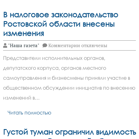
В налоговое законодательство
Ростовской области внесены
изменения
к
"Наша газета"
Комментарии
отключены
записи
В
Представители исполнительных органов,
налоговое
законодательство
депутатского корпуса, органов местного
Ростовской
области
самоуправления и бизнесмены приняли участие в
внесены
изменения
общественном обсуждении инициатив по внесению
изменений в…
Читать полностью
Густой туман ограничил видимость