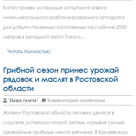
Китай
Китай провел успешные испытания нового
испытал
робота‑добытчика
интеллектуального роботизированного аппарата
кобальта
на
для добычи полезных ископаемых на глубине 2000
глубине
2 000 м
метров в западной части Тихого…
Читать полностью
Грибной сезон принес урожай
рядовок и маслят в Ростовской
области
к
"Наша газета"
Комментарии
отключены
записи
Грибной
Жители Ростовской области активно делятся в
сезон
принес
соцсетях успехами «тихой охоты», называя самые
урожай
рядовок
урожайные грибные места региона. В Багаевском
и