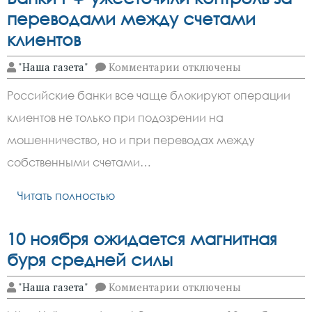
переводами между счетами
клиентов
к
"Наша газета"
Комментарии
отключены
записи
Банки
Российские банки все чаще блокируют операции
РФ
ужесточили
клиентов не только при подозрении на
контроль
за
мошенничество, но и при переводах между
переводами
между
собственными счетами…
счетами
клиентов
Читать полностью
10 ноября ожидается магнитная
буря средней силы
к
"Наша газета"
Комментарии
отключены
записи
10