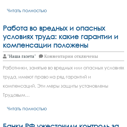
делать:
советы
Читать полностью
по
уходу
Работа во вредных и опасных
условиях труда: какие гарантии и
компенсации положены
к
"Наша газета"
Комментарии
отключены
записи
Работа
Работники, занятые во вредных или опасных условиях
во
вредных
труда, имеют право на ряд гарантий и
и
опасных
компенсаций. Эти меры защиты установлены
условиях
труда:
Трудовым…
какие
гарантии
Читать полностью
и
компенсации
положены
Банки РФ ужесточили контроль за