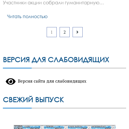
участие
Участники акции собрали гуманитарную…
тысячи
россиян
Читать полностью
Пагинация
1
2
записей
ВЕРСИЯ ДЛЯ СЛАБОВИДЯЩИХ
Версия сайта для слабовидящих
СВЕЖИЙ ВЫПУСК