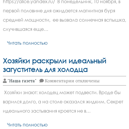
https://alice.yandex.ru/ В понедельник, 10 ноября, в
ноября
ожидается
первой половине дня ожидается магнитная буря
магнитная
буря
средней мощности, ее вызвала солнечная вспышка,
средней
силы
случившаяся еще…
Читать полностью
Хозяйки раскрыли идеальный
загуститель для холодца
к
"Наша газета"
Комментарии
отключены
записи
Хозяйки
Хозяйки знают: холодец может подвести. Вроде бы
раскрыли
идеальный
варился долго, а на столе оказался жидким. Секрет
загуститель
для
идеального застывания кроется не в…
холодца
Читать полностью