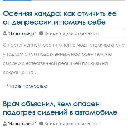
Осенняя хандра: как отличить ее
от депрессии и помочь себе
к
"Наша газета"
Комментарии
отключены
записи
Осенняя
С наступлением осени многие люди сталкиваются с
хандра: как
отличить
упадком сил и подавленным настроением, что
ее
от
связано с естественной реакцией психики на
депрессии
и
сокращение…
помочь
себе
Читать полностью
Врач объяснил, чем опасен
подогрев сидений в автомобиле
к
"Наша газета"
Комментарии
отключены
записи