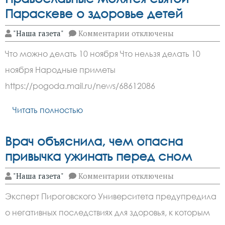
Параскеве о здоровье детей
к
"Наша газета"
Комментарии
отключены
записи
Православные
Что можно делать 10 ноября Что нельзя делать 10
молятся
святой
ноября Народные приметы
Параскеве
о
https://pogoda.mail.ru/news/68612086
здоровье
детей
Читать полностью
Врач объяснила, чем опасна
привычка ужинать перед сном
к
"Наша газета"
Комментарии
отключены
записи
Врач
Эксперт Пироговского Университета предупредила
объяснила,
чем
о негативных последствиях для здоровья, к которым
опасна