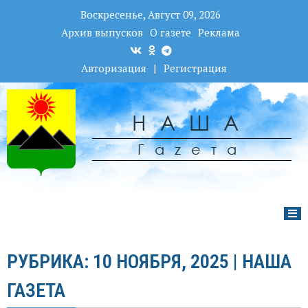
Воскресенье, Август 09, 2026
Архив выпусков
О газете
Реклама
Авторизация
|
Регистрация
НАША
Гаzета
РУБРИКА: 10 НОЯБРЯ, 2025 | НАША
ГАЗЕТА