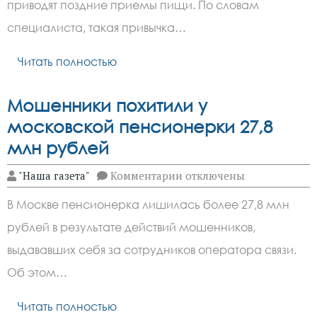
привычка
приводят поздние приемы пищи. По словам
ужинать
перед
специалиста, такая привычка…
сном
Читать полностью
Мошенники похитили у
московской пенсионерки 27,8
млн рублей
к
"Наша газета"
Комментарии
отключены
записи
Мошенники
В Москве пенсионерка лишилась более 27,8 млн
похитили
у
рублей в результате действий мошенников,
московской
пенсионерки
выдававших себя за сотрудников оператора связи.
27,8
млн
Об этом…
рублей
Читать полностью