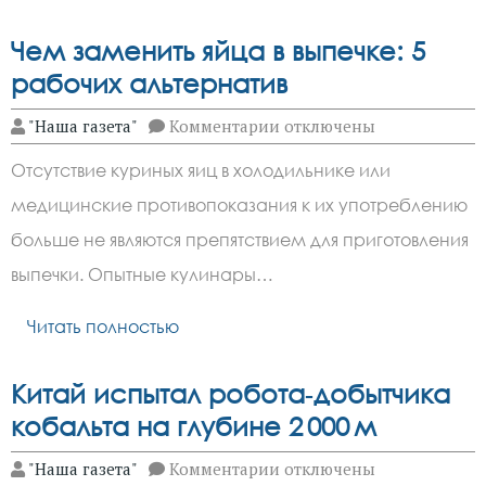
Чем заменить яйца в выпечке: 5
рабочих альтернатив
к
"Наша газета"
Комментарии
отключены
записи
Чем
Отсутствие куриных яиц в холодильнике или
заменить
яйца
медицинские противопоказания к их употреблению
в
выпечке:
больше не являются препятствием для приготовления
5
рабочих
выпечки. Опытные кулинары…
альтернатив
Читать полностью
Китай испытал робота‑добытчика
кобальта на глубине 2 000 м
к
"Наша газета"
Комментарии
отключены
записи