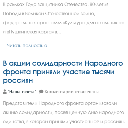
В
В рамках Года защитника Отечества, 80-летия
детской
библиотеке
Победы в Великой Отечественной войне,
города
Зверево
федеральных программ «Культура для школьников»
прошел
историко-
и «Пушкинская карта» в…
познавательный
час
Читать полностью
«Дороги
победы»
В акции солидарности Народного
фронта приняли участие тысячи
россиян
к
"Наша газета"
Комментарии
отключены
записи
В
Представители Народного фронта организовали
акции
солидарности
акцию солидарности, посвященную Дню народного
Народного
фронта
единства, в которой приняли участие тысячи россиян.
приняли