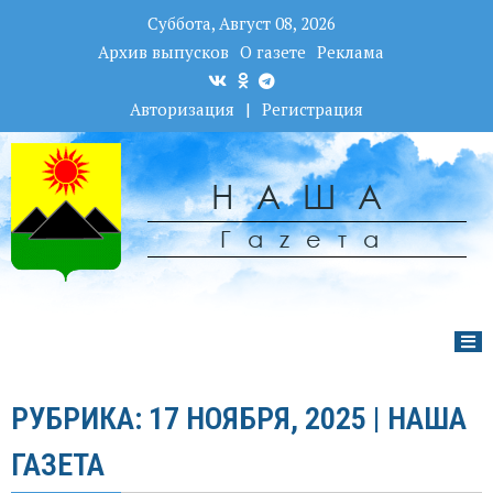
Суббота, Август 08, 2026
Архив выпусков
О газете
Реклама
Авторизация
|
Регистрация
НАША
Гаzета
РУБРИКА: 17 НОЯБРЯ, 2025 | НАША
ГАЗЕТА