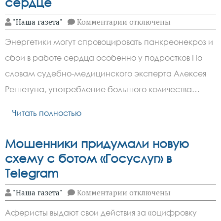
сердце
к
"Наша газета"
Комментарии
отключены
записи
Опасность
Энергетики могут спровоцировать панкреонекроз и
энергетиков:
риск
сбои в работе сердца особенно у подростков По
панкреонекроза
и
словам судебно-медицинского эксперта Алексея
нагрузка
на
Решетуна, употребление большого количества…
сердце
Читать полностью
Мошенники придумали новую
схему с ботом «Госуслуг» в
Telegram
к
"Наша газета"
Комментарии
отключены
записи
Мошенники
Аферисты выдают свои действия за «оцифровку
придумали