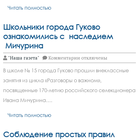
Читать полностью
Школьники города Гуково
ознакомились с наследием
Мичурина
к
"Наша газета"
Комментарии
отключены
записи
Школьники
В школе № 15 города Гуково прошли внеклассные
города
Гуково
занятия из цикла «Разговоры о важном»,
ознакомились
с
посвященные 170-летию российского селекционера
наследием
Мичурина
Ивана Мичурина….
Читать полностью
Соблюдение простых правил