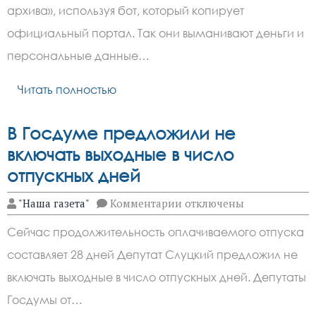
новую
архива», используя бот, который копирует
схему
с
официальный портал. Так они выманивают деньги и
ботом
«Госуслуг»
персональные данные…
в
Telegram
Читать полностью
В Госдуме предложили не
включать выходные в число
отпускных дней
к
"Наша газета"
Комментарии
отключены
записи
В
Сейчас продолжительность оплачиваемого отпуска
Госдуме
предложили
составляет 28 дней Депутат Слуцкий предложил не
не
включать
включать выходные в число отпускных дней. Депутаты
выходные
в
Госдумы от…
число