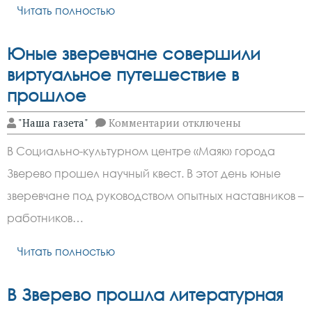
Читать полностью
Юные зверевчане совершили
виртуальное путешествие в
прошлое
к
"Наша газета"
Комментарии
отключены
записи
Юные
В Социально-культурном центре «Маяк» города
зверевчане
совершили
Зверево прошел научный квест. В этот день юные
виртуальное
путешествие
зверевчане под руководством опытных наставников –
в
прошлое
работников…
Читать полностью
В Зверево прошла литературная