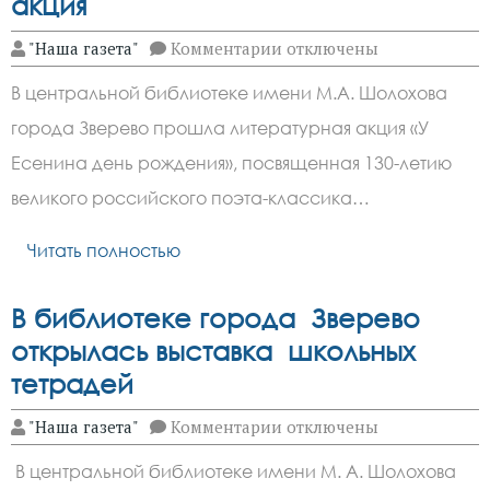
акция
к
"Наша газета"
Комментарии
отключены
записи
В
В центральной библиотеке имени М.А. Шолохова
Зверево
прошла
города Зверево прошла литературная акция «У
литературная
акция
Есенина день рождения», посвященная 130-летию
великого российского поэта-классика…
Читать полностью
В библиотеке города Зверево
открылась выставка школьных
тетрадей
к
"Наша газета"
Комментарии
отключены
записи
В
В центральной библиотеке имени М. А. Шолохова
библиотеке