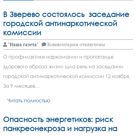
В Зверево состоялось заседание
городской антинаркотической
комиссии
к
"Наша газета"
Комментарии
отключены
записи
В
О профилактике наркомании и пропаганде
Зверево
состоялось
здорового образа жизни шла речь на заседании
заседание
городской
городской антинаркотической комиссии 12 ноября.
антинаркотической
комиссии
За 9 месяцев…
Читать полностью
Опасность энергетиков: риск
панкреонекроза и нагрузка на