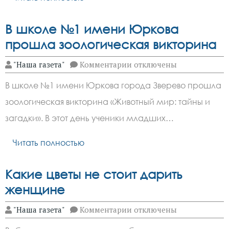
В школе №1 имени Юркова
прошла зоологическая викторина
к
"Наша газета"
Комментарии
отключены
записи
В
В школе №1 имени Юркова города Зверево прошла
школе
№1
зоологическая викторина «Животный мир: тайны и
имени
Юркова
загадки». В этот день ученики младших…
прошла
зоологическая
викторина
Читать полностью
Какие цветы не стоит дарить
женщине
к
"Наша газета"
Комментарии
отключены
записи
Какие