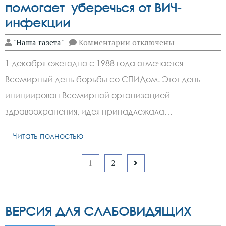
помогает уберечься от ВИЧ-
инфекции
к
"Наша газета"
Комментарии
отключены
записи
Соблюдение
1 декабря ежегодно с 1988 года отмечается
простых
правил
Всемирный день борьбы со СПИДом. Этот день
помогает
уберечься
инициирован Всемирной организацией
от
ВИЧ-
здравоохранения, идея принадлежала…
инфекции
Читать полностью
Пагинация
1
2
записей
ВЕРСИЯ ДЛЯ СЛАБОВИДЯЩИХ