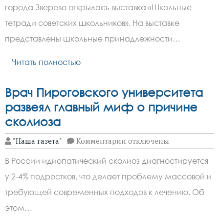
города
города Зверево открылась выставка «Школьные
Зверево
открылась
тетради советских школьников». На выставке
выставка
школьных
представлены школьные принадлежности…
тетрадей
Читать полностью
Врач Пироговского университета
развеял главный миф о причине
сколиоза
к
"Наша газета"
Комментарии
отключены
записи
Врач
В России идиопатический сколиоз диагностируется
Пироговского
университета
у 2-4% подростков, что делает проблему массовой и
развеял главный
миф
требующей современных подходов к лечению. Об
о
причине
этом…
сколиоза