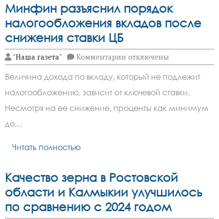
Минфин разъяснил порядок
налогообложения вкладов после
снижения ставки ЦБ
к
"Наша газета"
Комментарии
отключены
записи
Минфин
Величина дохода по вкладу, который не подлежит
разъяснил
порядок
налогообложению, зависит от ключевой ставки.
налогообложения
вкладов
Несмотря на ее снижение, проценты как минимум
после
снижения
до…
ставки
ЦБ
Читать полностью
Качество зерна в Ростовской
области и Калмыкии улучшилось
по сравнению с 2024 годом