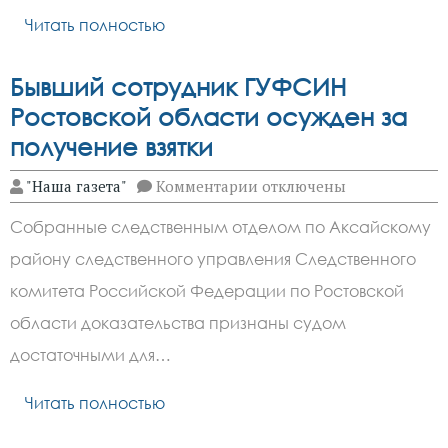
отпускных
Читать полностью
дней
Бывший сотрудник ГУФСИН
Ростовской области осужден за
получение взятки
к
"Наша газета"
Комментарии
отключены
записи
Бывший
Собранные следственным отделом по Аксайскому
сотрудник
ГУФСИН
району следственного управления Следственного
Ростовской
области
комитета Российской Федерации по Ростовской
осужден
за
области доказательства признаны судом
получение
достаточными для…
взятки
Читать полностью