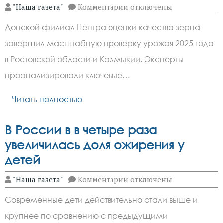
к
"Наша газета"
Комментарии
отключены
записи
Качество
Донской филиал Центра оценки качества зерна
зерна
в
завершил масштабную проверку урожая 2025 года
Ростовской
области
в Ростовской области и Калмыкии. Эксперты
и
Калмыкии
проанализировали ключевые…
улучшилось
по
Читать полностью
сравнению
с
2024
годом
В России в в четыре раза
увеличилась доля ожирения у
детей
к
"Наша газета"
Комментарии
отключены
записи
В
Современные дети действительно стали выше и
России
в
крупнее по сравнению с предыдущими
в