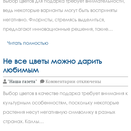
Выбор цветов для подарка требует внимательности,
цветы
не
ведь некоторые варианты могут быть восприняты
стоит
дарить
негативно. Флористы, стремясь выделиться,
женщине
предлагают инновационные решения, такие…
Читать полностью
Не все цветы можно дарить
любимым
к
"Наша газета"
Комментарии
отключены
записи
Не
Выбор цветов в качестве подарка требует внимания к
все
цветы
культурным особенностям, поскольку некоторые
можно
дарить
растения несут негативную символику в разных
любимым
странах. Каллы…