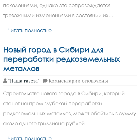
четыре
поколениями, однако это сопровождается
раза
увеличилась
тревожными изменениями в состоянии их…
доля
ожирения
Читать полностью
у
детей
Новый город в Сибири для
переработки редкоземельных
металлов
к
"Наша газета"
Комментарии
отключены
записи
Новый
Строительство нового города в Сибири, который
город
в
станет центром глубокой переработки
Сибири
для
редкоземельных металлов, может обойтись в сумму
переработки
редкоземельных
около одного триллиона рублей….
металлов
Читать полностью