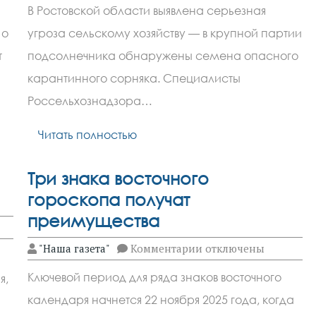
Россельхознадзор
В Ростовской области выявлена серьезная
выявил
амброзию
 о
угроза сельскому хозяйству — в крупной партии
в
партии
т
подсолнечника обнаружены семена опасного
подсолнечника
карантинного сорняка. Специалисты
Россельхознадзора…
Читать полностью
Три знака восточного
гороскопа получат
преимущества
к
"Наша газета"
Комментарии
отключены
записи
Три
Ключевой период для ряда знаков восточного
я,
знака
восточного
календаря начнется 22 ноября 2025 года, когда
гороскопа