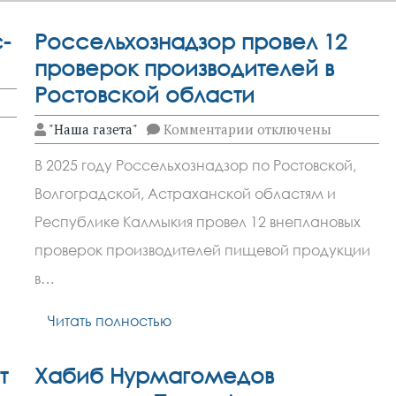
-
Россельхознадзор провел 12
проверок производителей в
Ростовской области
к
"Наша газета"
Комментарии
отключены
записи
Россельхознадзор
В 2025 году Россельхознадзор по Ростовской,
провел
12
Волгоградской, Астраханской областям и
проверок
производителей
Республике Калмыкия провел 12 внеплановых
в
Ростовской
проверок производителей пищевой продукции
области
в…
Читать полностью
т
Хабиб Нурмагомедов