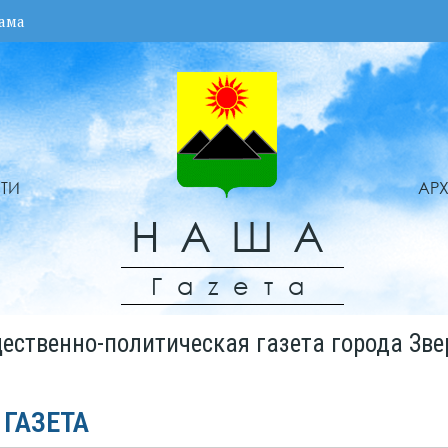
ама
ТИ
АР
НАША
Гаzета
ественно-политическая газета города Зве
 ГАЗЕТА