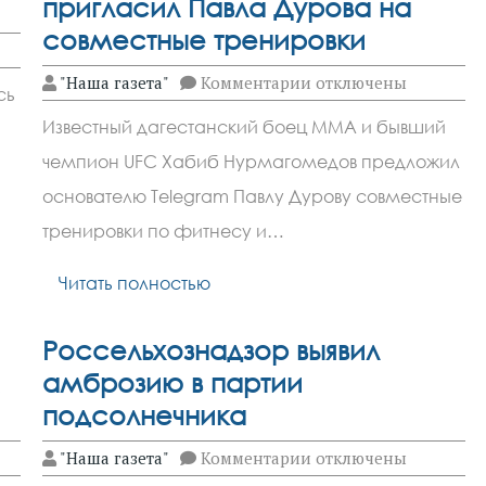
пригласил Павла Дурова на
совместные тренировки
к
"Наша газета"
Комментарии
отключены
сь
записи
Хабиб
Известный дагестанский боец ММА и бывший
Нурмагомедов
пригласил
чемпион UFC Хабиб Нурмагомедов предложил
Павла
Дурова
основателю Telegram Павлу Дурову совместные
на
совместные
тренировки по фитнесу и…
тренировки
Читать полностью
Россельхознадзор выявил
амброзию в партии
подсолнечника
к
"Наша газета"
Комментарии
отключены
записи