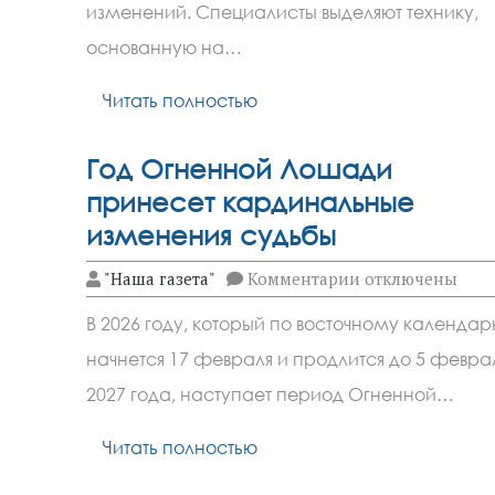
изменений. Специалисты выделяют технику,
основанную на…
Читать полностью
Год Огненной Лошади
принесет кардинальные
изменения судьбы
к
"Наша газета"
Комментарии
отключены
записи
Год
В 2026 году, который по восточному календа
Огненной
Лошади
начнется 17 февраля и продлится до 5 февра
принесет
кардинальные
2027 года, наступает период Огненной…
изменения
судьбы
Читать полностью