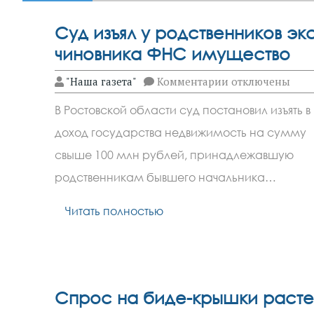
Суд изъял у родственников экс
чиновника ФНС имущество
к
"Наша газета"
Комментарии
отключены
записи
Суд
В Ростовской области суд постановил изъять в
изъял
у
доход государства недвижимость на сумму
родственников
экс-
свыше 100 млн рублей, принадлежавшую
чиновника
ФНС
родственникам бывшего начальника…
имущество
Читать полностью
Спрос на биде-крышки расте