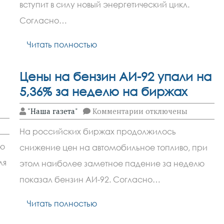
получат
вступит в силу новый энергетический цикл.
преимущества
Согласно…
Читать полностью
Цены на бензин АИ-92 упали на
5,36% за неделю на биржах
к
"Наша газета"
Комментарии
отключены
записи
Цены
На российских биржах продолжилось
на
бензин
рю
снижение цен на автомобильное топливо, при
АИ-92
упали
ля
этом наиболее заметное падение за неделю
на
5,36%
показал бензин АИ-92. Согласно…
за
неделю
Читать полностью
на
биржах