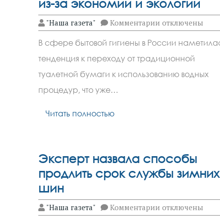
из-за экономии и экологии
к
"Наша газета"
Комментарии
отключены
записи
Спрос
В сфере бытовой гигиены в России наметила
на
биде-
тенденция к переходу от традиционной
крышки
растет
туалетной бумаги к использованию водных
из-
за
процедур, что уже…
экономии
и
Читать полностью
экологии
Эксперт назвала способы
продлить срок службы зимних
шин
к
"Наша газета"
Комментарии
отключены
записи