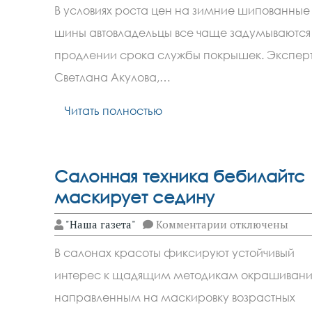
Эксперт
В условиях роста цен на зимние шипованные
назвала
способы
шины автовладельцы все чаще задумываются
продлить
срок
продлении срока службы покрышек. Экспер
службы
зимних
Светлана Акулова,…
шин
Читать полностью
Салонная техника бебилайтс
маскирует седину
к
"Наша газета"
Комментарии
отключены
записи
Салонная
В салонах красоты фиксируют устойчивый
техника
бебилайтс
интерес к щадящим методикам окрашивани
маскирует
седину
направленным на маскировку возрастных