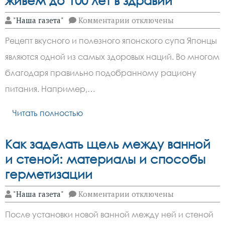
живем до 100 лет в здравии
района
к
"Наша газета"
Комментарии
отключены
записи
Любимый
Рецепт вкусного и полезного японского супа Японцы
суп
долгожителей
являются одной из самых здоровых наций. Во многом
Японии:
едим
благодаря правильно подобранному рациону
по
четвергам
питания. Например,…
—
живем
Читать полностью
до
100
лет
в
Как заделать щель между ванной
здравии
и стеной: материалы и способы
герметизации
к
"Наша газета"
Комментарии
отключены
записи
Как
После установки новой ванной между ней и стеной
заделать