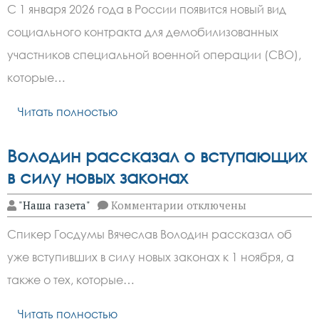
В
С 1 января 2026 года в России появится новый вид
России
с
социального контракта для демобилизованных
1
января
участников специальной военной операции (СВО),
введут
отдельный
которые…
вид
соцконтракта
Читать полностью
для
участников
СВО
Володин рассказал о вступающих
в силу новых законах
к
"Наша газета"
Комментарии
отключены
записи
Володин
Спикер Госдумы Вячеслав Володин рассказал об
рассказал
о
уже вступивших в силу новых законах к 1 ноября, а
вступающих
в
также о тех, которые…
силу
новых
законах
Читать полностью