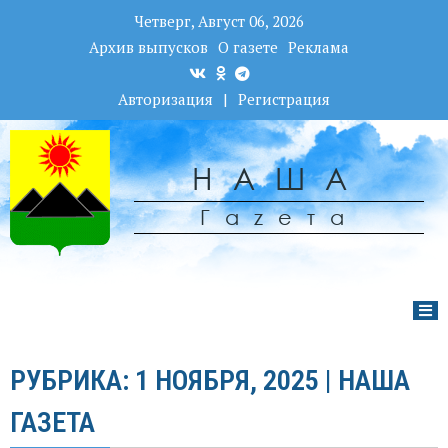
Четверг, Август 06, 2026
Архив выпусков
О газете
Реклама
Авторизация
|
Регистрация
НАША
Гаzета
РУБРИКА: 1 НОЯБРЯ, 2025 | НАША
ГАЗЕТА