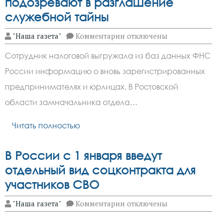
подозревают в разглашение
служебной тайны
к
"Наша газета"
Комментарии
отключены
записи
На
Сотрудник налоговой выгружала из баз данных ФНС
Дону
замначальника
России информацию о вновь зарегистрированных
отдела
налоговой
предпринимателях и юрлицах. В Ростовской
инспекции
подозревают
области замначальника отдела…
в
разглашение
Читать полностью
служебной
тайны
В России с 1 января введут
отдельный вид соцконтракта для
участников СВО
к
"Наша газета"
Комментарии
отключены
записи