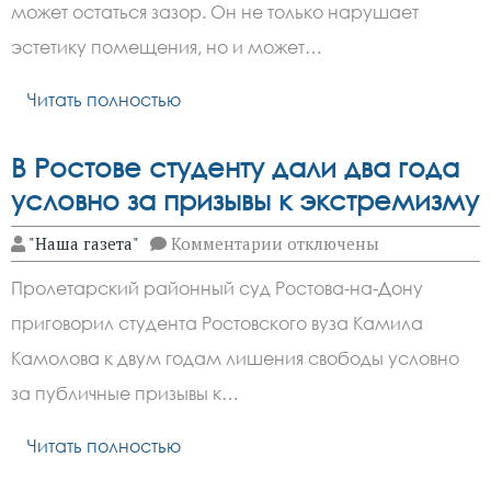
щель
может остаться зазор. Он не только нарушает
между
ванной
эстетику помещения, но и может…
и
стеной:
материалы
Читать полностью
и
способы
герметизации
В Ростове студенту дали два года
условно за призывы к экстремизму
к
"Наша газета"
Комментарии
отключены
записи
В Ростове
Пролетарский районный суд Ростова-на-Дону
студенту
дали
приговорил студента Ростовского вуза Камила
два
года
Камолова к двум годам лишения свободы условно
условно
за призывы
за публичные призывы к…
к экстремизму
Читать полностью