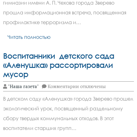
имени
гимназии имени А. П. Чехова города Зверево
А.П.
Чехова
прошла информационная встреча, посвященная
напомнили
о
профилактике терроризма и…
безопасности
в
Читать полностью
Интернете
Воспитанники детского сада
«Аленушка» рассортировали
мусор
к
"Наша газета"
Комментарии
отключены
записи
Воспитанники
В детском саду «Аленушка» города Зверево прошел
детского
сада
экологический урок, посвященный раздельному
«Аленушка»
рассортировали
сбору твердых коммунальных отходов. В этот
мусор
воспитатели старших групп…