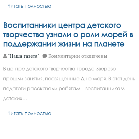
Читать полностью
Воспитанники центра детского
творчества узнали о роли морей в
поддержании жизни на планете
к
"Наша газета"
Комментарии
отключены
записи
Воспитанники
В центре детского творчества города Зверево
центра
детского
прошли занятия, посвященные Дню моря. В этот день
творчества
узнали
педагоги рассказали ребятам – воспитанникам
о
роли
детских…
морей
в
Читать полностью
поддержании
жизни
на
планете