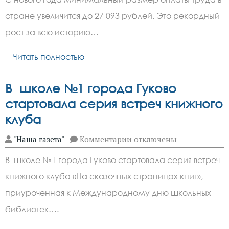
зарплата
в
стране увеличится до 27 093 рублей. Это рекордный
России
вырастет
рост за всю историю…
с
2026
года
Читать полностью
В школе №1 города Гуково
стартовала серия встреч книжного
клуба
к
"Наша газета"
Комментарии
отключены
записи
В
В школе №1 города Гуково стартовала серия встреч
школе
№1
книжного клуба «На сказочных страницах книг»,
города
Гуково
приуроченная к Международному дню школьных
стартовала
серия
библиотек….
встреч
книжного