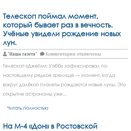
Телескоп поймал момент,
который бывает раз в вечность.
Учёные увидели рождение новых
лун.
к
"Наша газета"
Комментарии
отключены
записи
Телескоп
Телескоп «Джеймс Уэбб» зафиксировал по-
поймал
момент,
настоящему редкое зрелище — момент, когда
который
бывает
вокруг далёкой планеты рождаются новые луны. Это
раз
в
открытие астрономы уже…
вечность.
Учёные
Читать полностью
увидели
рождение
новых
лун.
На М-4 «Дон» в Ростовской