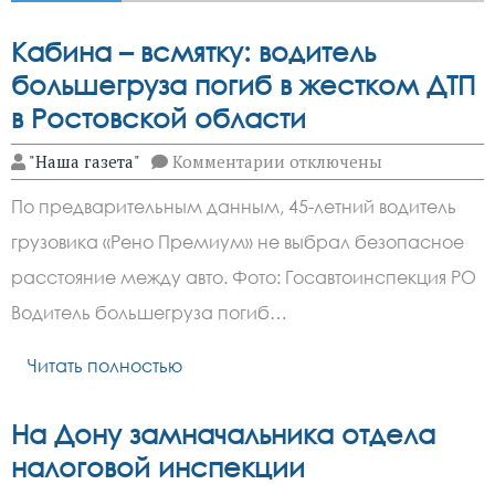
Кабина – всмятку: водитель
большегруза погиб в жестком ДТП
в Ростовской области
к
"Наша газета"
Комментарии
отключены
записи
Кабина
По предварительным данным, 45-летний водитель
–
всмятку:
грузовика «Рено Премиум» не выбрал безопасное
водитель
большегруза
расстояние между авто. Фото: Госавтоинспекция РО
погиб
в
Водитель большегруза погиб…
жестком
ДТП
Читать полностью
в
Ростовской
области
На Дону замначальника отдела
налоговой инспекции