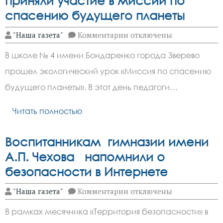
приняли участие в миссии по
спасению будущего планеты
к
"Наша газета"
Комментарии
отключены
записи
Четвероклашки
В школе № 4 имени Бондаренко города Зверево
из
Зверево
прошел экологический урок «Миссия по спасению
приняли
участие
будущего планеты». В этот день педагоги…
в
миссии
по
Читать полностью
спасению
будущего
планеты
Воспитанникам гимназии имени
А.П. Чехова напомнили о
безопасности в Интернете
к
"Наша газета"
Комментарии
отключены
записи
Воспитанникам
В рамках месячника «Территория безопасности» в
гимназии