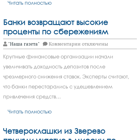
Читать полностью
клуба
Банки возвращают высокие
проценты по сбережениям
к
"Наша газета"
Комментарии
отключены
записи
Банки
Крупные финансовые организации начали
возвращают
высокие
увеличивать доходность депозитов после
проценты
по
чрезмерного снижения ставок. Эксперты считают,
сбережениям
что банки перестарались с удешевлением
привлечения средств…
Читать полностью
Четвероклашки из Зверево