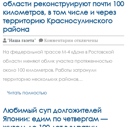
области реконструируют почти 100
километров, в том числе и через
территорию Красносулинского
района
к
"Наша газета"
Комментарии
отключены
записи
На
На федеральной трассе М-4 «Дон» в Ростовской
М-4
«Дон»
области меняют облик участка протяженностью
в
Ростовской
около 100 километров. Работы затронули
области
реконструируют
территорию нескольких районов…
почти
100
Читать полностью
километров,
в
том
числе
Любимый суп долгожителей
и
через
Японии: едим по четвергам —
территорию
Красносулинского