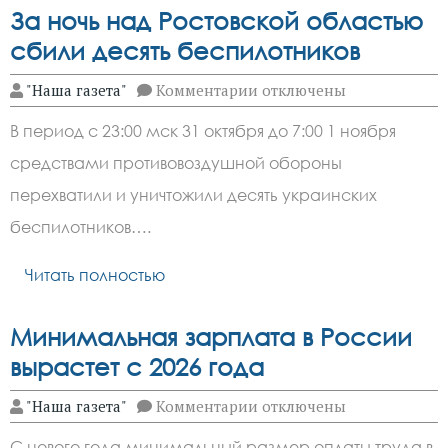
За ночь над Ростовской областью
сбили десять беспилотников
к
"Наша газета"
Комментарии
отключены
записи
За ночь
В период с 23:00 мск 31 октября до 7:00 1 ноября
над Ростовской
областью
средствами противовоздушной обороны
сбили
десять
перехватили и уничтожили десять украинских
беспилотников
беспилотников….
Читать полностью
Минимальная зарплата в России
вырастет с 2026 года
к
"Наша газета"
Комментарии
отключены
записи
Минимальная
С нового года минимальный размер оплаты труда в