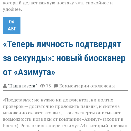
который делает каждую поездку чуть спокойнее и
удобнее.
06
АВГ
«Теперь личность подтвердят
за секунды»: новый биосканер
от «Азимута»
к
"Наша газета"
75
Комментарии
отключены
записи
«Теперь
«Представьте: не нужно ни документов, ни долгих
личность
подтвердят
проверок — достаточно приложить пальцы, и система
за
мгновенно скажет, кто вы», — так эксперты описывают
секунды»:
возможности новинки от компании «Азимут» (входит в
новый
биосканер
Ростех). Речь о биосканере «Азимут А4», который призван
от