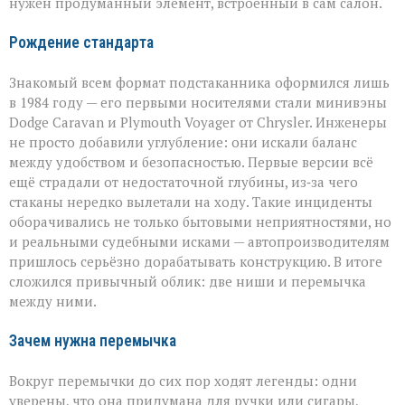
нужен продуманный элемент, встроенный в сам салон.
Рождение стандарта
Знакомый всем формат подстаканника оформился лишь
в 1984 году — его первыми носителями стали минивэны
Dodge Caravan и Plymouth Voyager от Chrysler. Инженеры
не просто добавили углубление: они искали баланс
между удобством и безопасностью. Первые версии всё
ещё страдали от недостаточной глубины, из‑за чего
стаканы нередко вылетали на ходу. Такие инциденты
оборачивались не только бытовыми неприятностями, но
и реальными судебными исками — автопроизводителям
пришлось серьёзно дорабатывать конструкцию. В итоге
сложился привычный облик: две ниши и перемычка
между ними.
Зачем нужна перемычка
Вокруг перемычки до сих пор ходят легенды: одни
уверены, что она придумана для ручки или сигары,