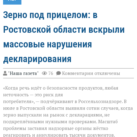
Зерно под прицелом: в
Ростовской области вскрыли
массовые нарушения
декларирования
к
"Наша газета"
76
Комментарии
отключены
записи
Зерно
«Когда речь идёт о безопасности продуктов, любая
под
прицелом:
неточность — это риск для
в
потребителя», — подчёркивают в Россельхознадзоре. В
Ростовской
июле в Ростовской области выявили сотни случаев, когда
области
вскрыли
зерно выпускали на рынок с декларациями, не
массовые
подкреплёнными нужными проверками. Масштаб
нарушения
проблемы заставил надзорные органы жёстко
декларирования
реагировать и аннулировать тысячи документов.