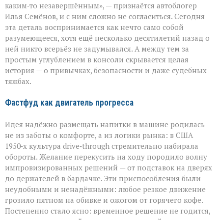
герой
каким‑то незавершённым», — признаётся автоблогер
автомобильного
Илья Семёнов, и с ним сложно не согласиться. Сегодня
салона
эта деталь воспринимается как нечто само собой
разумеющееся, хотя ещё несколько десятилетий назад о
ней никто всерьёз не задумывался. А между тем за
простым углублением в консоли скрывается целая
история — о привычках, безопасности и даже судебных
тяжбах.
Фастфуд как двигатель прогресса
Идея надёжно размещать напитки в машине родилась
не из заботы о комфорте, а из логики рынка: в США
1950‑х культура drive‑through стремительно набирала
обороты. Желание перекусить на ходу породило волну
импровизированных решений — от подставок на дверях
до держателей в бардачке. Эти приспособления были
неудобными и ненадёжными: любое резкое движение
грозило пятном на обивке и ожогом от горячего кофе.
Постепенно стало ясно: временное решение не годится,