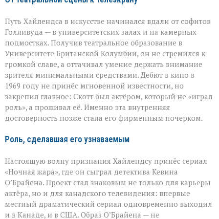
Путь Хайлендса в искусстве начинался вдали от софитов
Голливуда — в университетских залах и на камерных
подмостках. Получив театральное образование в
Университете Британской Колумбии, он не стремился к
громкой славе, а оттачивал умение держать внимание
зрителя минимальными средствами. Дебют в кино в
1969 году не принёс мгновенной известности, но
закрепил главное: Скотт был актёром, который не «играл
роль», а проживал её. Именно эта внутренняя
достоверность позже стала его фирменным почерком.
Роль, сделавшая его узнаваемым
Настоящую волну признания Хайлендсу принёс сериал
«Ночная жара», где он сыграл детектива Кевина
О’Брайена. Проект стал знаковым не только для карьеры
актёра, но и для канадского телевидения: впервые
местный драматический сериал одновременно выходил
и в Канаде, и в США. Образ О’Брайена — не