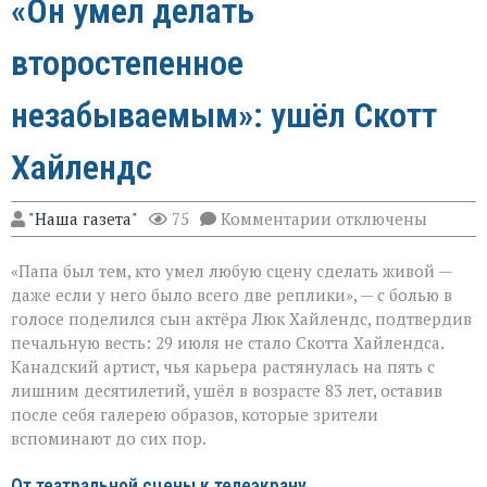
«Он умел делать
второстепенное
незабываемым»: ушёл Скотт
Хайлендс
к
"Наша газета"
75
Комментарии
отключены
записи
«Он
«Папа был тем, кто умел любую сцену сделать живой —
умел
делать
даже если у него было всего две реплики», — с болью в
второстепенное
голосе поделился сын актёра Люк Хайлендс, подтвердив
незабываемым»:
печальную весть: 29 июля не стало Скотта Хайлендса.
ушёл
Скотт
Канадский артист, чья карьера растянулась на пять с
Хайлендс
лишним десятилетий, ушёл в возрасте 83 лет, оставив
после себя галерею образов, которые зрители
вспоминают до сих пор.
От театральной сцены к телеэкрану