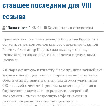
ставшее последним для VIII
созыва
к
"Наша газета"
91
Комментарии
отключены
записи
В
Председатель Законодательного Собрания Ростовской
Государственной
Думе
области, секретарь регионального отделения «Единой
России
России» Александр Ищенко дал высокую оценку
состоялось
взаимодействию донского парламента с депутатами
заключительное
пленарное
Госдумы.
заседание
весенней
«За парламентскую пятилетку были приняты важнейшие
сессии,
законы о воссоединении с историческими регионами.
ставшее
последним
Обеспечена фундаментальная поддержка участников
для
СВО и семей с детьми. Приняты ключевые решения в
VIII
бюджетной политике и по развитию суверенной
созыва
экономики. Отмечу возросшую эффективность в
реализации региональных инициатив: по