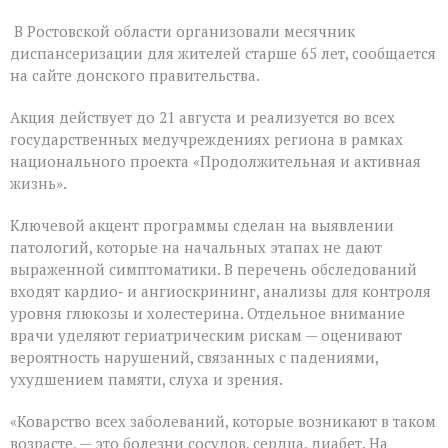
На
В Ростовской области организовали месячник
Дону
проходит
диспансеризации для жителей старше 65 лет, сообщается
месячник
на сайте донского правительства.
диспансеризации
для
Акция действует до 21 августа и реализуется во всех
людей
«серебряного»
государственных медучреждениях региона в рамках
возраста
национального проекта «Продолжительная и активная
жизнь».
Ключевой акцент программы сделан на выявлении
патологий, которые на начальных этапах не дают
выраженной симптоматики. В перечень обследований
входят кардио‑ и ангиоскрининг, анализы для контроля
уровня глюкозы и холестерина. Отдельное внимание
врачи уделяют гериатрическим рискам — оценивают
вероятность нарушений, связанных с падениями,
ухудшением памяти, слуха и зрения.
«Коварство всех заболеваний, которые возникают в таком
возрасте, — это болезни сосудов, сердца, диабет. На