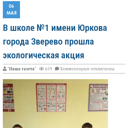
06
МАЯ
В школе №1 имени Юркова
города Зверево прошла
экологическая акция
к
"Наша газета"
659
Комментарии
отключены
записи
В
школе
№1
имени
Юркова
города
Зверево
прошла
экологическая
акция