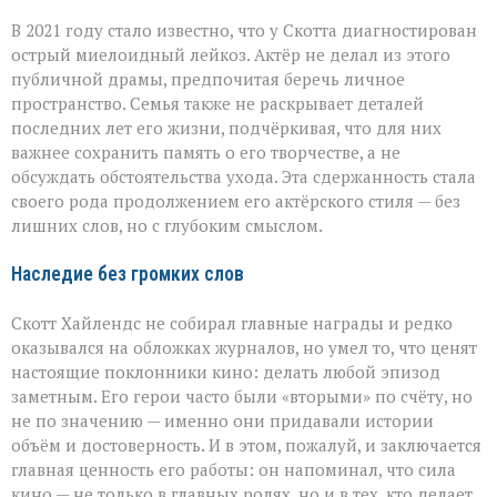
В 2021 году стало известно, что у Скотта диагностирован
острый миелоидный лейкоз. Актёр не делал из этого
публичной драмы, предпочитая беречь личное
пространство. Семья также не раскрывает деталей
последних лет его жизни, подчёркивая, что для них
важнее сохранить память о его творчестве, а не
обсуждать обстоятельства ухода. Эта сдержанность стала
своего рода продолжением его актёрского стиля — без
лишних слов, но с глубоким смыслом.
Наследие без громких слов
Скотт Хайлендс не собирал главные награды и редко
оказывался на обложках журналов, но умел то, что ценят
настоящие поклонники кино: делать любой эпизод
заметным. Его герои часто были «вторыми» по счёту, но
не по значению — именно они придавали истории
объём и достоверность. И в этом, пожалуй, и заключается
главная ценность его работы: он напоминал, что сила
кино — не только в главных ролях, но и в тех, кто делает