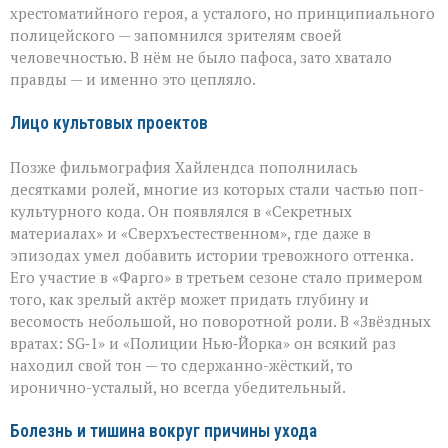
хрестоматийного героя, а усталого, но принципиального
полицейского — запомнился зрителям своей
человечностью. В нём не было пафоса, зато хватало
правды — и именно это цепляло.
Лицо культовых проектов
Позже фильмография Хайлендса пополнилась
десятками ролей, многие из которых стали частью поп-
культурного кода. Он появлялся в «Секретных
материалах» и «Сверхъестественном», где даже в
эпизодах умел добавить истории тревожного оттенка.
Его участие в «Фарго» в третьем сезоне стало примером
того, как зрелый актёр может придать глубину и
весомость небольшой, но поворотной роли. В «Звёздных
вратах: SG‑1» и «Полиции Нью‑Йорка» он всякий раз
находил свой тон — то сдержанно-жёсткий, то
иронично-усталый, но всегда убедительный.
Болезнь и тишина вокруг причины ухода