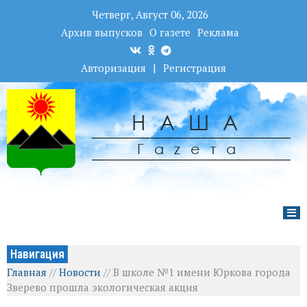
Четверг, Август 06, 2026
Архив выпусков
О газете
Реклама
Авторизация
|
Регистрация
НАША
Гаzета
Навигация
Главная
//
Новости
//
В школе №1 имени Юркова города
Зверево прошла экологическая акция