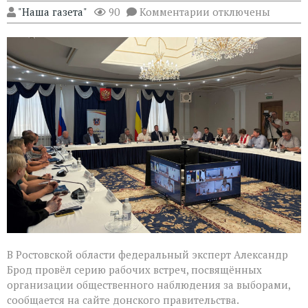
к
"Наша газета"
90
Комментарии
отключены
записи
Эксперт
Александр
Брод
высоко
оценил
подготовку
наблюдателей
в
Ростовской
области
В Ростовской области федеральный эксперт Александр
Брод провёл серию рабочих встреч, посвящённых
организации общественного наблюдения за выборами,
сообщается на сайте донского правительства.