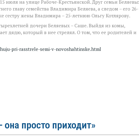
15 июля на улице Рабоче-Крестьянской. Друг семьи Беляевы
его главу семейства Владимира Беляева, а следом – его 26-
кже сестру жены Владимира – 25-летнюю Ольгу Котлярову.
тырехлетней дочери Беляевых – Саше. Выйдя из комы,
ет дядю, который в нее стрелял. О том, что ее родителей и
shuju-pri-rasstrele-semi-v-novoshahtinske.html
 она просто приходит»