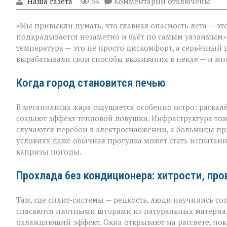
к
"Наша газета"
54
Комментарии
отключены
записи
«Жара
«Мы привыкли думать, что главная опасность лета — это
не
просит
подкрадывается незаметно и бьёт по самым уязвимым»,
разрешения — о
температура — это не просто дискомфорт, а серьёзный 
просто
вырабатывали свои способы выживания в пекле — и мно
приходит»
Когда город становится печью
В мегаполисах жара ощущается особенно остро: раскал
создают эффект тепловой ловушки. Инфраструктура тож
случаются перебои в электроснабжении, а больницы пр
условиях даже обычная прогулка может стать испытан
капризы погоды.
Прохлада без кондиционера: хитрости, пр
Там, где сплит‑системы — редкость, люди научились с
спасаются плотными шторами из натуральных материал
охлаждающий эффект. Окна открывают на рассвете, пок