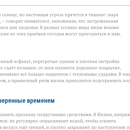
 солнце, но настоящая угроза прячется в тишине: жара
 — говорит климатолог, напоминая, что экстремальная
на
риск для здоровья. В разных уголках мира люди веками
гие из этих приёмов сегодня могут пригодиться и нам.
ённый асфальт, перегретые здания и плотная застройка
е сдаёт позиции: от зноя плавится дорожное покрытие,
инимают всё больше пациентов с тепловыми ударами. В так
ием, а привычный ритм жизни приходится подстраивать по
оверенные временем
оздавать прохладу подручными средствами. В Индии, наприм
ов: их регулярно опрыскивают водой, чтобы усилить
а воздух ещё свежий, и плотно закрывают до наступления з