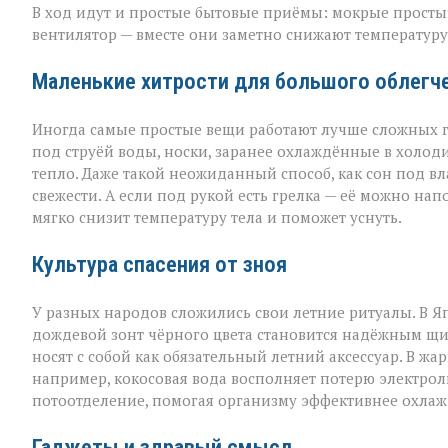
В ход идут и простые бытовые приёмы: мокрые простын
вентилятор — вместе они заметно снижают температуру 
Маленькие хитрости для большого облегч
Иногда самые простые вещи работают лучше сложных г
под струёй воды, носки, заранее охлаждённые в холод
тепло. Даже такой неожиданный способ, как сон под в
свежести. А если под рукой есть грелка — её можно на
мягко снизит температуру тела и поможет уснуть.
Культура спасения от зноя
У разных народов сложились свои летние ритуалы. В Я
дождевой зонт чёрного цвета становится надёжным щи
носят с собой как обязательный летний аксессуар. В жа
например, кокосовая вода восполняет потерю электроли
потоотделение, помогая организму эффективнее охлаж
Гаджеты и здравый смысл