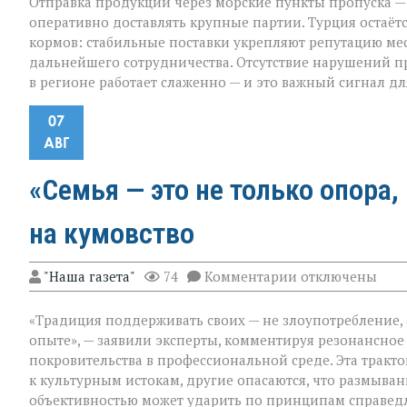
Отправка продукции через морские пункты пропуска —
оперативно доставлять крупные партии. Турция остаё
кормов: стабильные поставки укрепляют репутацию м
дальнейшего сотрудничества. Отсутствие нарушений пр
в регионе работает слаженно — и это важный сигнал дл
07
АВГ
«Семья — это не только опора,
на кумовство
к
"Наша газета"
74
Комментарии
отключены
записи
«Семья — это
«Традиция поддерживать своих — не злоупотребление,
не
только
опыте», — заявили эксперты, комментируя резонансное
опора,
покровительства в профессиональной среде. Эта тракт
но
к культурным истокам, другие опасаются, что размыв
и
пропуск?» — о
объективностью может ударить по принципам справед