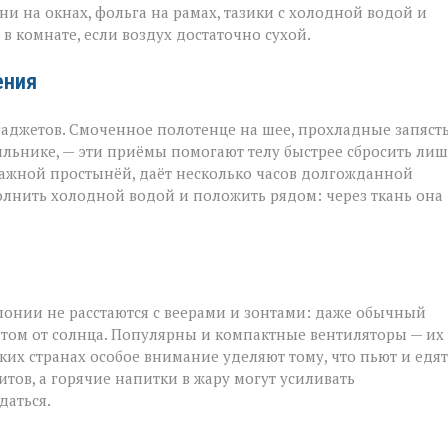
и на окнах, фольга на рамах, тазики с холодной водой и
в комнате, если воздух достаточно сухой.
ения
аджетов. Смоченное полотенце на шее, прохладные запяст
ильнике, — эти приёмы помогают телу быстрее сбросить ли
лажной простынёй, даёт несколько часов долгожданной
полнить холодной водой и положить рядом: через ткань она
понии не расстаются с веерами и зонтами: даже обычный
том от солнца. Популярны и компактные вентиляторы — их
рких странах особое внимание уделяют тому, что пьют и едят
тов, а горячие напитки в жару могут усиливать
даться.