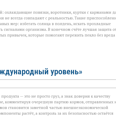
ой: охлаждающие повязки, воротники, куртки с карманами д
ия не всегда совпадают с реальностью. Такие приспособлен
авых мер: избегать солнца в полдень, искать прохладные
ть сигналами организма. В конечном счёте лучшая защита о
тых привычек, которые помогают пережить пекло без вреда
еждународный уровень»
родукта — это не просто груз, а знак доверия к качеству
ве, комментируя очередную партию кормов, отправленных 
ормов становится заметной частью внешнеэкономической
й
мпоненты растёт, а контроль за их безопасностью остаётся