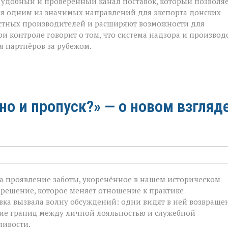
 удобный и проверенный канал поставок, который позволя
тся одним из значимых направлений для экспорта донских
естных производителей и расширяют возможности для
и контроле говорит о том, что система надзора и производ
я партнёров за рубежом.
 но и пропуск?» — о новом взгляд
 а проявление заботы, укоренённое в нашем историческом
 решение, которое меняет отношение к практике
овка вызвала волну обсуждений: одни видят в ней возвраще
ание границ между личной лояльностью и служебной
ливости.