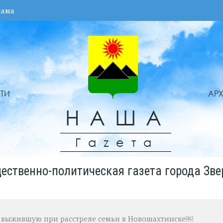
лама
ТИ
АР
НАША
Гаzета
ественно-политическая газета города Зве
, выжившую при расстреле семьи в Новошахтинске￼