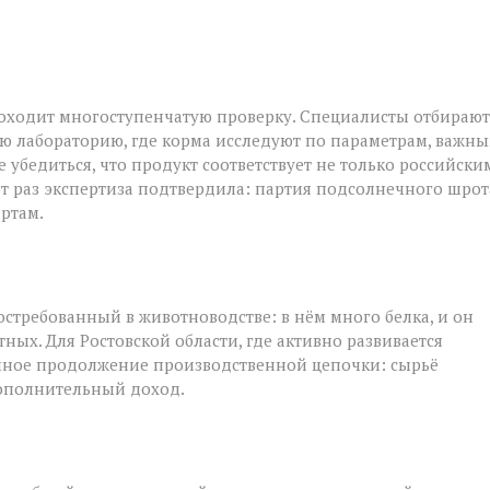
роходит многоступенчатую проверку. Специалисты отбирают
ю лабораторию, где корма исследуют по параметрам, важн
 убедиться, что продукт соответствует не только российски
от раз экспертиза подтвердила: партия подсолнечного шрот
ртам.
стребованный в животноводстве: в нём много белка, и он
ых. Для Ростовской области, где активно развивается
ичное продолжение производственной цепочки: сырьё
дополнительный доход.