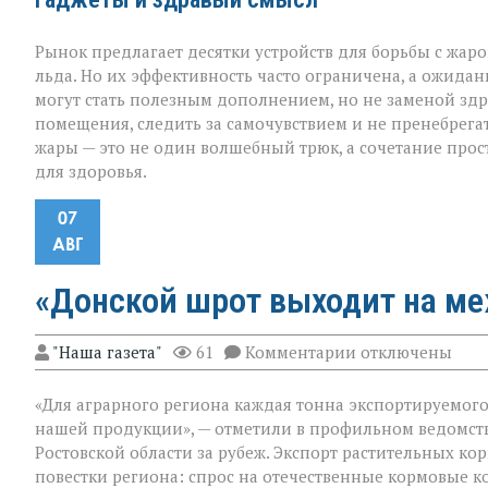
Рынок предлагает десятки устройств для борьбы с жар
льда. Но их эффективность часто ограничена, а ожидан
могут стать полезным дополнением, но не заменой здр
помещения, следить за самочувствием и не пренебрега
жары — это не один волшебный трюк, а сочетание прос
для здоровья.
07
АВГ
«Донской шрот выходит на м
к
"Наша газета"
61
Комментарии
отключены
записи
«Донской
«Для аграрного региона каждая тонна экспортируемого п
шрот
выходит
нашей продукции», — отметили в профильном ведомст
на
Ростовской области за рубеж. Экспорт растительных к
международны
повестки региона: спрос на отечественные кормовые ко
уровень»