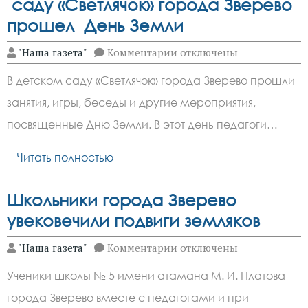
саду «Светлячок» города Зверево
прошел День Земли
к
"Наша газета"
Комментарии
отключены
записи
В
В детском саду «Светлячок» города Зверево прошли
детском
саду «Светлячок» города
занятия, игры, беседы и другие мероприятия,
Зверево
прошел
посвященные Дню Земли. В этот день педагоги…
День Земли
Читать полностью
Школьники города Зверево
увековечили подвиги земляков
к
"Наша газета"
Комментарии
отключены
записи
Школьники
Ученики школы № 5 имени атамана М. И. Платова
города
Зверево
города Зверево вместе с педагогами и при
увековечили