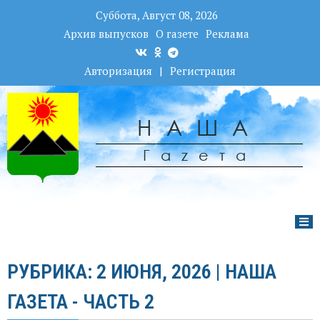
Суббота, Август 08, 2026
Архив выпусков
О газете
Реклама
Авторизация
|
Регистрация
НАША
Гаzета
РУБРИКА: 2 ИЮНЯ, 2026 | НАША
ГАЗЕТА - ЧАСТЬ 2