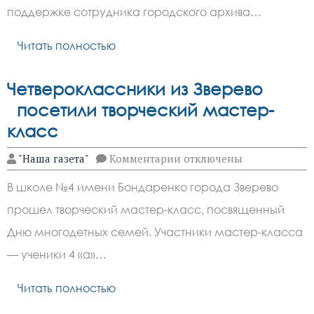
подвиги
поддержке сотрудника городского архива…
земляков
Читать полностью
Четвероклассники из Зверево
посетили творческий мастер-
класс
к
"Наша газета"
Комментарии
отключены
записи
Четвероклассники
В школе №4 имени Бондаренко города Зверево
из
Зверево
прошел творческий мастер-класс, посвященный
посетили
творческий
Дню многодетных семей. Участники мастер-класса
мастер-
класс
— ученики 4 «а»…
Читать полностью