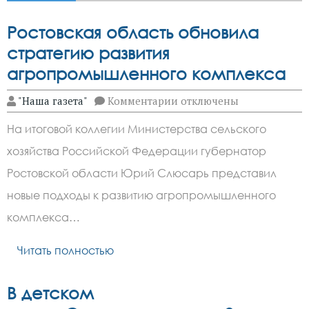
Ростовская область обновила
стратегию развития
агропромышленного комплекса
к
"Наша газета"
Комментарии
отключены
записи
Ростовская
На итоговой коллегии Министерства сельского
область
обновила
хозяйства Российской Федерации губернатор
стратегию
развития
Ростовской области Юрий Слюсарь представил
агропромышленного
комплекса
новые подходы к развитию агропромышленного
комплекса…
Читать полностью
В детском