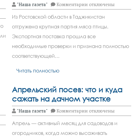
к
"Наша газета"
Комментарии
отключены
записи
Ростов
Из Ростовской области в Таджикистан
отправил
133
го
отгружена крупная партия мяса птицы.
тонны
птицы
сли
Экспортная поставка прошла все
в
Таджикистан
необходимые проверки и признана полностью
соответствующей…
Читать полностью
Апрельский посев: что и куда
сажать на дачном участке
к
"Наша газета"
Комментарии
отключены
записи
Апрельский
Апрель — активный месяц для садоводов и
посев:
что
огородников, когда можно высаживать
и