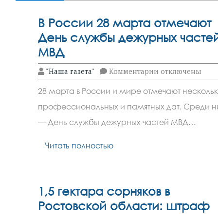
В России 28 марта отмечают
День службы дежурных часте
МВД
к
"Наша газета"
Комментарии
отключены
записи
В
28 марта в России и мире отмечают несколь
России
28
профессиональных и памятных дат. Среди н
марта
отмечают
— День службы дежурных частей МВД…
День
службы
дежурных
Читать полностью
частей
МВД
1,5 гектара сорняков в
Ростовской области: штраф