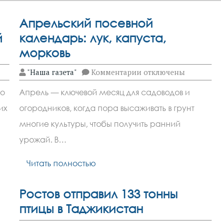
Апрельский посевной
й
календарь: лук, капуста,
морковь
к
"Наша газета"
Комментарии
отключены
записи
Апрельский
ко
Апрель — ключевой месяц для садоводов и
посевной
календарь:
их
огородников, когда пора высаживать в грунт
лук,
капуста,
многие культуры, чтобы получить ранний
морковь
урожай. В…
Читать полностью
Ростов отправил 133 тонны
птицы в Таджикистан