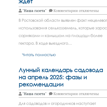
ждет
к
"Наша газета"
Комментарии
отключены
записи
1,5
В Ростовской области выявлен факт нецелево
гектара
сорняков
использования сельхозземель, которые заро
в
Ростовской
сорняками и камышом на площади более
области:
штраф
гектара. В ходе выездного…
ждет
Читать полностью
Лунный календарь садовода
на апрель 2025: фазы и
рекомендации
к
"Наша газета"
Комментарии
отключены
записи
Лунный
Для садоводов и огородников наступает
календарь