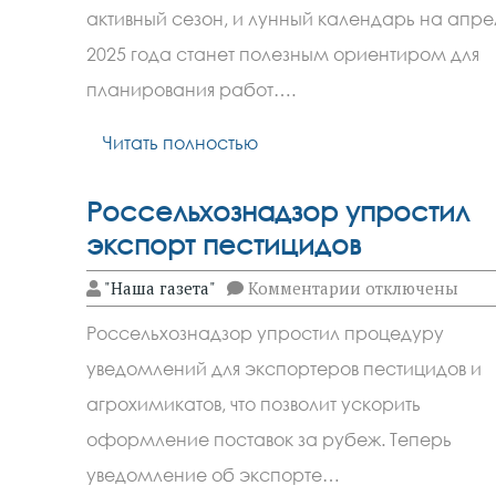
садовода
активный сезон, и лунный календарь на апре
на
апрель
2025 года станет полезным ориентиром для
2025:
фазы
планирования работ….
и
рекомендации
Читать полностью
Россельхознадзор упростил
экспорт пестицидов
к
"Наша газета"
Комментарии
отключены
записи
Россельхознадз
Россельхознадзор упростил процедуру
упростил
экспорт
уведомлений для экспортеров пестицидов и
пестицидов
агрохимикатов, что позволит ускорить
оформление поставок за рубеж. Теперь
уведомление об экспорте…