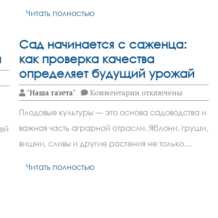
улиц
Читать полностью
с
13
по
24
Сад начинается с саженца:
апреля
и
как проверка качества
определяет будущий урожай
к
"Наша газета"
Комментарии
отключены
записи
Сад
Плодовые культуры — это основа садоводства и
начинается
час
с
важная часть аграрной отрасли. Яблони, груши,
ей
саженца:
как
вишни, сливы и другие растения не только…
проверка
качества
определяет
Читать полностью
будущий
урожай