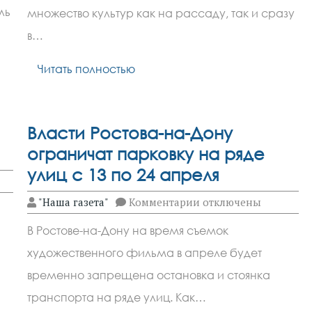
куда
ль
множество культур как на рассаду, так и сразу
сажать
на
в…
дачном
участке
Читать полностью
Власти Ростова-на-Дону
ограничат парковку на ряде
улиц с 13 по 24 апреля
к
"Наша газета"
Комментарии
отключены
ор
записи
Власти
В Ростове-на-Дону на время съемок
Ростова-
на-
художественного фильма в апреле будет
Дону
ограничат
временно запрещена остановка и стоянка
парковку
на
транспорта на ряде улиц. Как…
ряде