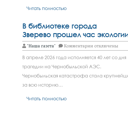
Читать полностью
В библиотеке города
Зверево прошел час экологи
к
"Наша газета"
Комментарии
отключены
записи
В
В апреле 2026 года исполняется 40 лет со дня
библиотеке
города
трагедии на Чернобыльской АЭС.
Зверево прошел 
экологии
Чернобыльская катастрофа стала крупнейш
за всю историю…
Читать полностью