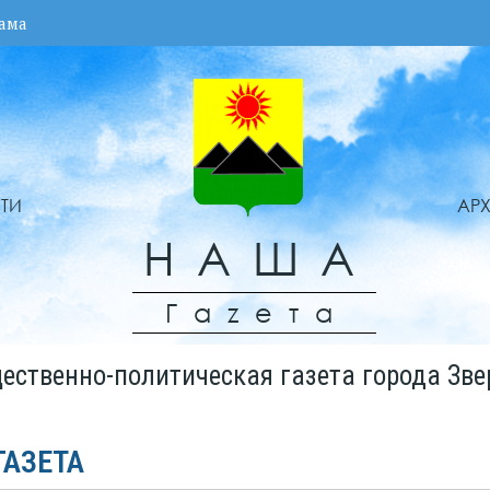
ама
ТИ
АР
НАША
Гаzета
ественно-политическая газета города Зве
ГАЗЕТА