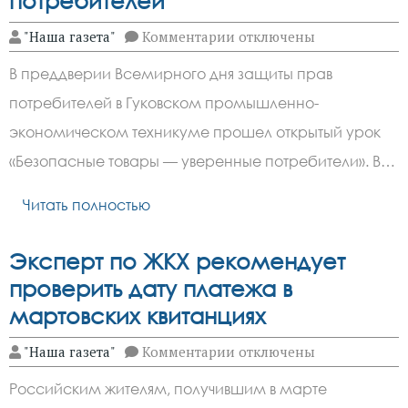
потребителей
к
"Наша газета"
Комментарии
отключены
записи
Студентам
В преддверии Всемирного дня защиты прав
Гуковского
промышленно-
потребителей в Гуковском промышленно-
экономического
техникума
экономическом техникуме прошел открытый урок
рассказали
о
«Безопасные товары — уверенные потребители». В…
правах
потребителей
Читать полностью
Эксперт по ЖКХ рекомендует
проверить дату платежа в
мартовских квитанциях
к
"Наша газета"
Комментарии
отключены
записи
Эксперт
Российским жителям, получившим в марте
по