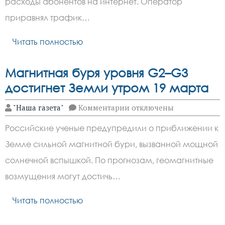
расходы абонентов на интернет. Оператор
трафик
в
приравнял трафик…
мобильной
сети
Читать полностью
Магнитная буря уровня G2–G3
достигнет Земли утром 19 марта
к
"Наша газета"
Комментарии
отключены
записи
Магнитная
Российские ученые предупредили о приближении к
буря
уровня
Земле сильной магнитной бури, вызванной мощной
G2–
G3
солнечной вспышкой. По прогнозам, геомагнитные
достигнет
Земли
возмущения могут достичь…
утром
19
Читать полностью
марта