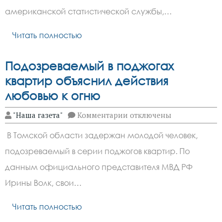
млн
долларов
американской статистической службы,…
на
одежду
из
Читать полностью
США
в
январе
Подозреваемый в поджогах
2026-
го
квартир объяснил действия
любовью к огню
к
"Наша газета"
Комментарии
отключены
записи
Подозреваемый
В Томской области задержан молодой человек,
в
поджогах
подозреваемый в серии поджогов квартир. По
квартир
объяснил
данным официального представителя МВД РФ
действия
любовью
Ирины Волк, свои…
к
огню
Читать полностью