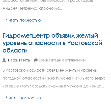
обработки земли, мы попросили рассказать
Зверевской
машино-
Андрея Петренко, агронома…
технологической
станции
Читать полностью
Гидрометцентр объявил желтый
уровень опасности в Ростовской
области
к
"Наша газета"
Комментарии
отключены
записи
Гидрометцентр
В Ростовской области объявлен желтый уровень
объявил
желтый
погодной опасности из-за тумана и сильного ветра,
уровень
опасности
которые могут создать сложные условия до конца…
в
Ростовской
области
Читать полностью