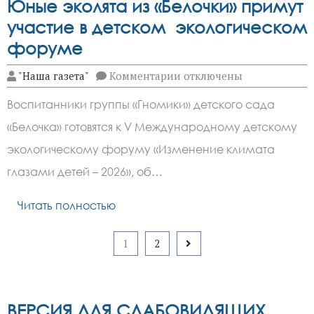
Юные эколята из «Белочки» примут
участие в детском экологическом
форуме
к
"Наша газета"
Комментарии
отключены
записи
Юные
Воспитанники группы «Гномики» детского сада
эколята
из
«Белочка» готовятся к V Международному детскому
«Белочки»
примут
экологическому форуму «Изменение климата
участие
в
глазами детей – 2026», об…
детском
экологическом
Читать полностью
форуме
Пагинация
1
2
записей
ВЕРСИЯ ДЛЯ СЛАБОВИДЯЩИХ