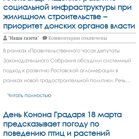
социальной инфраструктуры при
жилищном строительстве –
приоритет донских органов власти
к
"Наша газета"
Комментарии
отключены
записи
Александр
В рамках «Правительственного часа» депутаты
Ищенко:
развитие
Законодательного Собрания обсудили системный
социальной
инфраструктуры
подход к развитию Ростовской агломерации в
при
жилищном
рамках новой градостроительной политики. Речь…
строительстве
–
Читать полностью
приоритет
донских
органов
власти
День Конона Градаря 18 марта
предсказывает погоду по
поведению птиц и растений