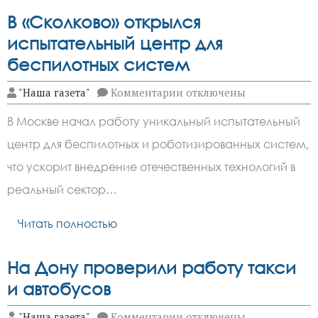
В «Сколково» открылся
испытательный центр для
беспилотных систем
к
"Наша газета"
Комментарии
отключены
записи
В
В Москве начал работу уникальный испытательный
«Сколково»
открылся
центр для беспилотных и роботизированных систем,
испытательный
центр
что ускорит внедрение отечественных технологий в
для
беспилотных
реальный сектор…
систем
Читать полностью
На Дону проверили работу такси
и автобусов
к
"Наша газета"
Комментарии
отключены