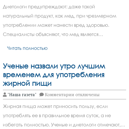
Диетологи
Диетологи предупреждают: даже такой
назвали
безопасную
натуральный продукт, как мед, при чрезмерном
суточную
норму
употреблении может нанести вред здоровью.
меда
Специалисты объясняют, что мед является…
Читать полностью
Ученые назвали утро лучшим
временем для употребления
жирной пищи
к
"Наша газета"
Комментарии
отключены
записи
Ученые
Жирная пища может приносить пользу, если
назвали
утро
употреблять ее в правильное время суток, а не
лучшим
временем
избегать полностью. Ученые и диетологи отмечают,…
для