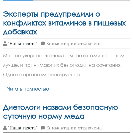
Эксперты предупредили о
конфликтах витаминов в пищевых
добавках
к
"Наша газета"
Комментарии
отключены
записи
Эксперты
Многие уверены, что чем больше витаминов — тем
предупредили
о
лучше, и принимают их без оглядки на сочетания.
конфликтах
витаминов
Однако организм реагирует на…
в
пищевых
добавках
Читать полностью
Диетологи назвали безопасную
суточную норму меда
к
"Наша газета"
Комментарии
отключены
записи