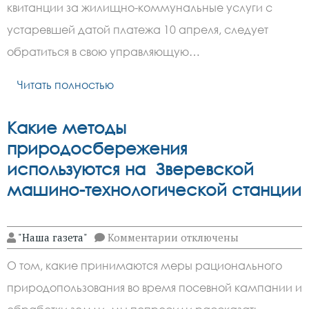
ЖКХ
квитанции за жилищно-коммунальные услуги с
рекомендует
проверить
устаревшей датой платежа 10 апреля, следует
дату
платежа
обратиться в свою управляющую…
в
мартовских
Читать полностью
квитанциях
Какие методы
природосбережения
используются на Зверевской
машино-технологической станции
к
"Наша газета"
Комментарии
отключены
записи
Какие
О том, какие принимаются меры рационального
методы
природосбережения
природопользования во время посевной кампании и
используются
на