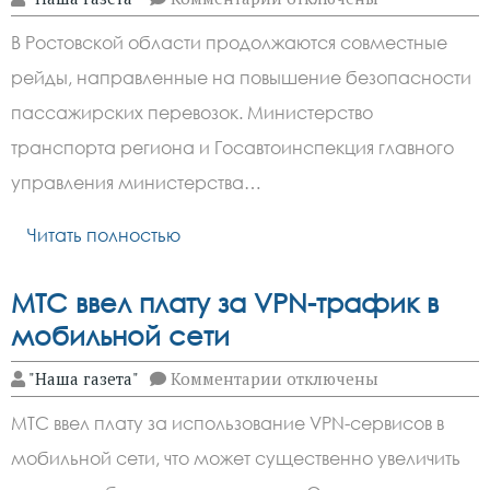
записи
На
В Ростовской области продолжаются совместные
Дону
проверили
рейды, направленные на повышение безопасности
работу
такси
пассажирских перевозок. Министерство
и
автобусов
транспорта региона и Госавтоинспекция главного
управления министерства…
Читать полностью
МТС ввел плату за VPN-трафик в
мобильной сети
к
"Наша газета"
Комментарии
отключены
записи
МТС
МТС ввел плату за использование VPN-сервисов в
ввел
плату
мобильной сети, что может существенно увеличить
за
VPN-