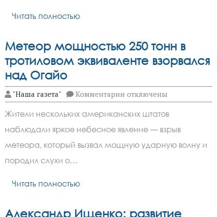
употребления
жирной
Читать полностью
пищи
Метеор мощностью 250 тонн в
тротиловом эквиваленте взорвался
над Огайо
к
"Наша газета"
Комментарии
отключены
записи
Метеор
Жители нескольких американских штатов
мощностью
250
наблюдали яркое небесное явление — взрыв
тонн
в
метеора, который вызвал мощную ударную волну и
тротиловом
эквиваленте
породил слухи о…
взорвался
над
Читать полностью
Огайо
Александр Ищенко: развитие