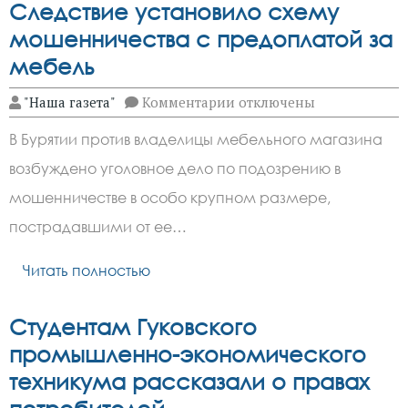
Следствие установило схему
мошенничества с предоплатой за
мебель
к
"Наша газета"
Комментарии
отключены
записи
Следствие
В Бурятии против владелицы мебельного магазина
установило
схему
возбуждено уголовное дело по подозрению в
мошенничества
с
мошенничестве в особо крупном размере,
предоплатой
за
пострадавшими от ее…
мебель
Читать полностью
Студентам Гуковского
промышленно-экономического
техникума рассказали о правах