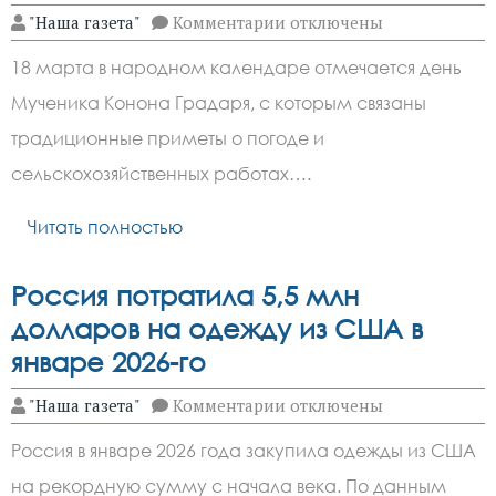
к
"Наша газета"
Комментарии
отключены
записи
День
18 марта в народном календаре отмечается день
Конона
Градаря
Мученика Конона Градаря, с которым связаны
18
марта
традиционные приметы о погоде и
предсказывает
погоду
сельскохозяйственных работах….
по
поведению
Читать полностью
птиц
и
растений
Россия потратила 5,5 млн
долларов на одежду из США в
январе 2026-го
к
"Наша газета"
Комментарии
отключены
записи
Россия
Россия в январе 2026 года закупила одежды из США
потратила
5,5
на рекордную сумму с начала века. По данным