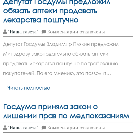
Депутат Госдумы предложил
обязать аптеки продавать
лекарства поштучно
к
"Наша газета"
Комментарии
отключены
записи
Депутат
Депутат Госдумы Владимир Плякин предложил
Госдумы
предложил
Минздраву законодательно обязать аптеки
обязать
аптеки
продавать лекарства поштучно по требованию
продавать
лекарства
покупателей. По его мнению, это позволит…
поштучно
Читать полностью
Госдума приняла закон о
лишении прав по медпоказаниям
к
"Наша газета"
Комментарии
отключены
записи