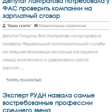
Депутат Лантратова потребовала у
ФАС проверить компании на
зарплатный сговор
к
"Наша газета"
Комментарии
отключены
записи
Депутат
Депутат Госдумы Яна Лантратова инициировала
Лантратова
потребовала
проверку Федеральной антимонопольной службы
у
ФАС
на предмет возможных негласных соглашений
проверить
компании
между компаниями о сдерживании роста
на
зарплат….
зарплатный
сговор
Читать полностью
Эксперт РУДН назвала самые
востребованные профессии
среднего звена