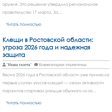
Ростовской
оружия. Это решение утвердило региональное
области
заплатят
правительство 17 марта. За…
Читать полностью
Клещи в Ростовской области:
угроза 2026 года и надежная
защита
к
"Наша газета"
Комментарии
отключены
записи
Клещи
Весна 2026 года в Ростовской области уже принесла
в
Ростовской
первые случаи укусов клещей — сезон активности
области:
угроза
паразитов стартовал раньше обычного из-за…
2026
года
и
Читать полностью
надежная
защита