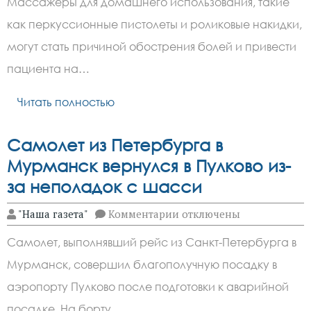
Массажеры для домашнего использования, такие
предупредил
об
как перкуссионные пистолеты и роликовые накидки,
опасности
домашних
могут стать причиной обострения болей и привести
массажеров
для
пациента на…
спины
Читать полностью
Самолет из Петербурга в
Мурманск вернулся в Пулково из-
за неполадок с шасси
к
"Наша газета"
Комментарии
отключены
записи
Самолет
Самолет, выполнявший рейс из Санкт-Петербурга в
из
Петербурга
Мурманск, совершил благополучную посадку в
в
Мурманск
аэропорту Пулково после подготовки к аварийной
вернулся
в
посадке. На борту…