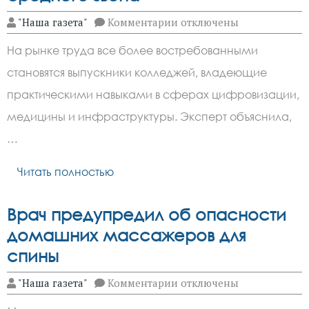
к
"Наша газета"
Комментарии
отключены
записи
Эксперт
На рынке труда все более востребованными
РУДН
назвала
становятся выпускники колледжей, владеющие
самые
востребованные
практическими навыками в сферах цифровизации,
профессии
среднего
медицины и инфраструктуры. Эксперт объяснила,
звена
…
Читать полностью
Врач предупредил об опасности
домашних массажеров для
спины
к
"Наша газета"
Комментарии
отключены
записи
Врач