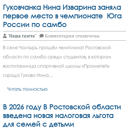
Гуковчанка Нина Изварина заняла
первое место в чемпионате Юга
России по самбо
к
"Наша газета"
Комментарии
отключены
записи
Гуковчанка
В селе Чалтырь прошёл чемпионат Ростовской
Нина
Изварина
области по самбо среди студентов, в котором
заняла
первое
воспитанница спортивной школы «Прометей»
место
в
города Гуково Нина…
чемпионате
Юга
Читать полностью
России
по
самбо
В 2026 году В Ростовской области
введена новая налоговая льгота
для семей с детьми