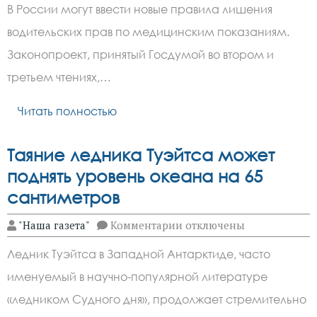
Госдума
В России могут ввести новые правила лишения
приняла
закон
водительских прав по медицинским показаниям.
о
лишении
Законопроект, принятый Госдумой во втором и
прав
по
третьем чтениях,…
медпоказаниям
Читать полностью
Таяние ледника Туэйтса может
поднять уровень океана на 65
сантиметров
к
"Наша газета"
Комментарии
отключены
записи
Таяние
Ледник Туэйтса в Западной Антарктиде, часто
ледника
Туэйтса
именуемый в научно-популярной литературе
может
поднять
«ледником Судного дня», продолжает стремительно
уровень