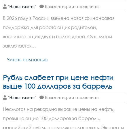
к
"Наша газета"
Комментарии
отключены
записи
В
В 2026 году в России введена новая финансовая
2026
году В
поддержка для работающих родителей,
Ростовской
области
воспитывающих двух и более детей. Суть меры
введена
новая
заключается…
налоговая
льгота
Читать полностью
для
семей
с
детьми
Рубль слабеет при цене нефти
выше 100 долларов за баррель
к
"Наша газета"
Комментарии
отключены
записи
Рубль
Несмотря на рекордно высокие цены на нефть,
слабеет
при
превышающие 100 долларов за баррель,
цене
нефти
российский рубль продолжает дешеветь. Эксперты