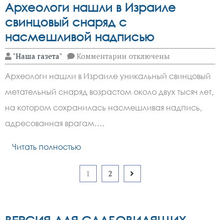
Археологи нашли в Израиле
свинцовый снаряд с
насмешливой надписью
к
"Наша газета"
Комментарии
отключены
записи
Археологи
Археологи нашли в Израиле уникальный свинцовый
нашли
в
метательный снаряд возрастом около двух тысяч лет,
Израиле
свинцовый
на котором сохранилась насмешливая надпись,
снаряд
с
адресованная врагам….
насмешливой
надписью
Читать полностью
Пагинация
1
2
записей