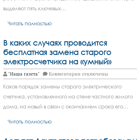
выше
100
выделяют пять ключевых…
долларов
за
Читать полностью
баррель
В каких случаях проводится
бесплатная замена старого
электросчетчика на «умный»
к
"Наша газета"
Комментарии
отключены
записи
В
Каков порядок замены старого электрического
каких
случаях
счетчика, установленного на стене частного жилого
проводится
бесплатная
дома, на новый в связи с окончанием срока его…
замена
старого
электросчетчика
Читать полностью
на
«умный»