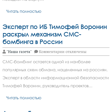
Пулково
из-
Читать полностью
за
неполадок
с
шасси
Эксперт по ИБ Тимофей Воронин
раскрыл механизм СМС-
бомбинга в России
к
"Наша газета"
Комментарии
отключены
записи
Эксперт
СМС-бомбинг остается одной из наиболее
по
ИБ
популярных схем обмана, нацеленных на россиян.
Тимофей
Воронин
Эксперт в области информационной безопасности
раскрыл
механизм
Тимофей Воронин, руководитель проектов…
СМС-
бомбинга
Читать полностью
в
России