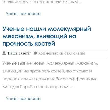
океана
терять массу, что грозит значительным…
на
65
Читать полностью
сантиметров
Ученые нашли молекулярный
механизм, влияющий на
прочность костей
к
"Наша газета"
Комментарии
отключены
записи
Ученые
Ученые выявили новый молекулярный механизм,
нашли
молекулярный
влияющий на прочность костей, что открывает
механизм,
влияющий
перспективы для создания более эффективных
на
прочность
методов борьбы с остеопорозом….
костей
Читать полностью