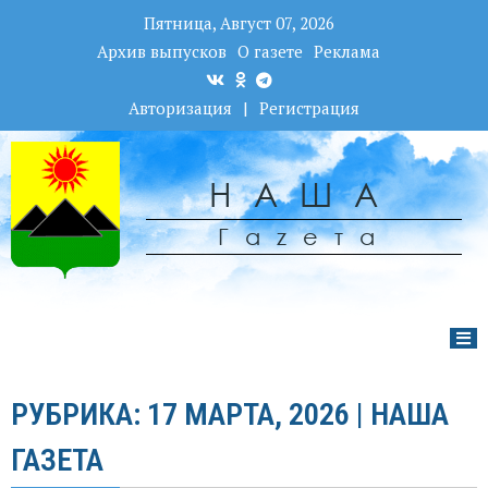
Пятница, Август 07, 2026
Архив выпусков
О газете
Реклама
Авторизация
|
Регистрация
НАША
Гаzета
РУБРИКА: 17 МАРТА, 2026 | НАША
ГАЗЕТА