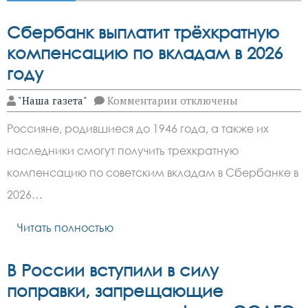
Сбербанк выплатит трёхкратную
компенсацию по вкладам в 2026
году
к
"Наша газета"
Комментарии
отключены
записи
Сбербанк
Россияне, родившиеся до 1946 года, а также их
выплатит
трёхкратную
наследники смогут получить трехкратную
компенсацию
по
компенсацию по советским вкладам в Сбербанке в
вкладам
в
2026…
2026
году
Читать полностью
В России вступили в силу
поправки, запрещающие