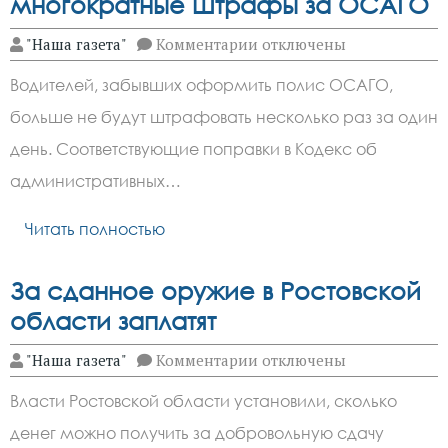
многократные штрафы за ОСАГО
к
"Наша газета"
Комментарии
отключены
записи
В
Водителей, забывших оформить полис ОСАГО,
России
вступили
больше не будут штрафовать несколько раз за один
в
силу
день. Соответствующие поправки в Кодекс об
поправки,
запрещающие
административных…
многократные
штрафы
Читать полностью
за
ОСАГО
За сданное оружие в Ростовской
области заплатят
к
"Наша газета"
Комментарии
отключены
записи
За
Власти Ростовской области установили, сколько
сданное
оружие
денег можно получить за добровольную сдачу
в