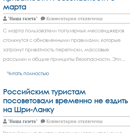
марта
к
"Наша газета"
Комментарии
отключены
записи
Мессенджеры
С марта пользователи популярных мессенджеров
ужесточат
правила
столкнутся с обновленными правилами, которые
приватности
и
затронут приватность переписки, массовые
безопасности
с
рассылки и общие принципы безопасности. Эти…
марта
Читать полностью
Российским туристам
посоветовали временно не ездить
на Шри-Ланку
к
"Наша газета"
Комментарии
отключены
записи
Российским