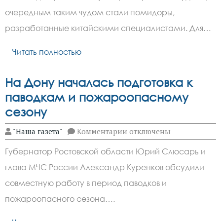
создали
помидоры,
очередным таким чудом стали помидоры,
которые
пахнут
разработанные китайскими специалистами. Для…
как
попкорн
Читать полностью
На Дону началась подготовка к
паводкам и пожароопасному
сезону
к
"Наша газета"
Комментарии
отключены
записи
На
Губернатор Ростовской области Юрий Слюсарь и
Дону
началась
глава МЧС России Александр Куренков обсудили
подготовка
к
совместную работу в период паводков и
паводкам
и
пожароопасного сезона….
пожароопасному
сезону