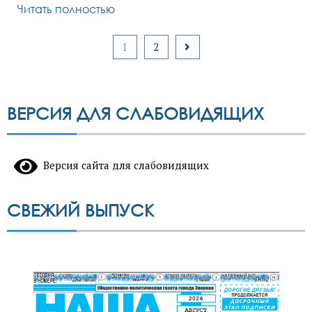
с
Читать полностью
1
апреля
Пагинация
1
2
записей
ВЕРСИЯ ДЛЯ СЛАБОВИДЯЩИХ
Версия сайта для слабовидящих
СВЕЖИЙ ВЫПУСК