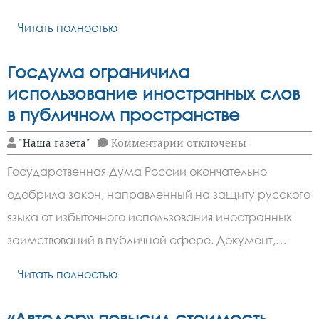
„Внимание
всем!“
Читать полностью
—
алгоритм
действий
Госдума ограничила
при
угрозе
использование иностранных слов
ЧС
в публичном пространстве
к
"Наша газета"
Комментарии
отключены
записи
Госдума
Государственная Дума России окончательно
ограничила
использование
одобрила закон, направленный на защиту русского
иностранных
слов
языка от избыточного использования иностранных
в
публичном
заимствований в публичной сфере. Документ,…
пространстве
Читать полностью
«Автодор» повысил стоимость