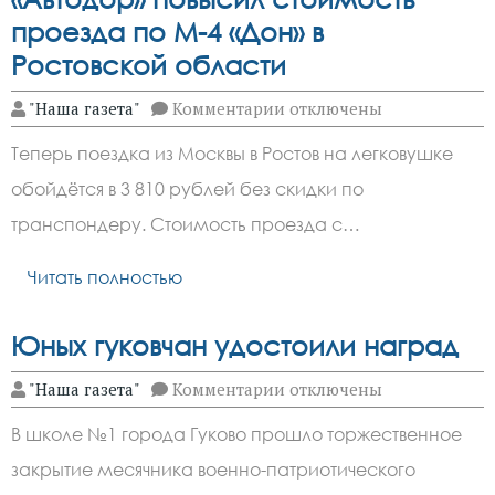
проезда по М-4 «Дон» в
Ростовской области
к
"Наша газета"
Комментарии
отключены
записи
«Автодор»
Теперь поездка из Москвы в Ростов на легковушке
повысил
стоимость
обойдётся в 3 810 рублей без скидки по
проезда
по
транспондеру. Стоимость проезда с…
М-4
«Дон»
в
Читать полностью
Ростовской
области
Юных гуковчан удостоили наград
к
"Наша газета"
Комментарии
отключены
записи
Юных
В школе №1 города Гуково прошло торжественное
гуковчан
удостоили
закрытие месячника военно-патриотического
наград