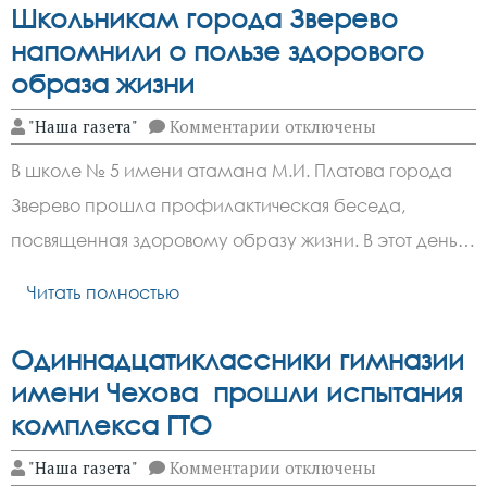
на
Школьникам города Зверево
3
марта
напомнили о пользе здорового
образа жизни
к
"Наша газета"
Комментарии
отключены
записи
Школьникам
В школе № 5 имени атамана М.И. Платова города
города
Зверево
Зверево прошла профилактическая беседа,
напомнили
о
посвященная здоровому образу жизни. В этот день…
пользе
здорового
образа
Читать полностью
жизни
Одиннадцатиклассники гимназии
имени Чехова прошли испытания
комплекса ГТО
к
"Наша газета"
Комментарии
отключены
записи