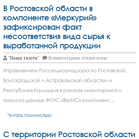
В Ростовской области в
компоненте «Меркурий»
зафиксирован факт
несоответствия вида сырья к
выработанной продукции
к
"Наша газета"
Комментарии
отключены
записи
В
Управлением Россельхознадзора по Ростовской,
Ростовской
области
Волгоградской и Астраханской областям и
в
компоненте
Республике Калмыкия в рамках мониторинга и
«Меркурий»
зафиксирован
анализа данных ФГИС «ВетИС» компонент…
факт
несоответствия
Читать полностью
вида
сырья
к
выработанной
С территории Ростовской области
продукции