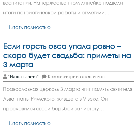
воспитания. На торжественном линейке подвели
итоги патриотической работы и отметили…
Читать полностью
Если горсть овса упала ровно –
скоро будет свадьба: приметы на
3 марта
к
"Наша газета"
Комментарии
отключены
записи
Если
Православная церковь 3 марта чтит память святителя
горсть
овса
Льва, папы Римского, жившего в V веке. Он
упала
ровно
прославился своей борьбой за чистоту…
–
скоро
будет
Читать полностью
свадьба:
приметы