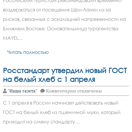
Российским туристам рекомендовали временно
туристам
посоветовали
воздержаться от посещения Шри-Ланки из-за
временно
не
рисков, связанных с эскалацией напряженности на
ездить
на
Ближнем Востоке. Основательница турагентства
Шри-
MAYEL…
Ланку
Читать полностью
Росстандарт утвердил новый ГОСТ
на белый хлеб с 1 апреля
к
"Наша газета"
Комментарии
отключены
записи
Росстандарт
С 1 апреля в России начинает действовать новый
утвердил
новый
ГОСТ на белый хлеб из пшеничной муки, который
ГОСТ
на
приходит на смену стандарту…
белый
хлеб