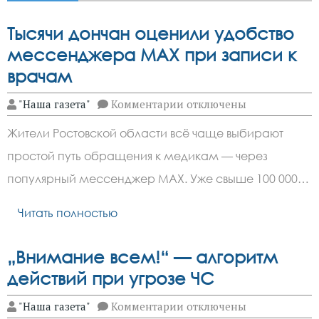
Тысячи дончан оценили удобство
мессенджера МАХ при записи к
врачам
к
"Наша газета"
Комментарии
отключены
записи
Тысячи
Жители Ростовской области всё чаще выбирают
дончан
оценили
простой путь обращения к медикам — через
удобство
мессенджера
популярный мессенджер MAX. Уже свыше 100 000…
МАХ
при
записи
Читать полностью
к
врачам
„Внимание всем!“ — алгоритм
действий при угрозе ЧС
к
"Наша газета"
Комментарии
отключены
записи