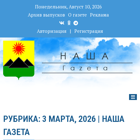
Понедельник, Август 10, 2026
Архив выпусков
О газете
Реклама
Авторизация
|
Регистрация
НАША
Гаzета
РУБРИКА: 3 МАРТА, 2026 | НАША
ГАЗЕТА