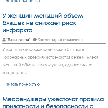
Читать полностью
У женщин меньший объем
бляшек не снижает риск
инфаркта
к
"Наша газета"
Комментарии
отключены
записи
У
У женщин атеросклеротические бляшки в
женщин
меньший
коронарных артериях встречаются реже и имеют
объем
бляшек
меньший объем, чем у мужчин, однако это не
не
снижает
защищает…
риск
инфаркта
Читать полностью
Мессенджеры ужесточат правила
приватности и безопасности с