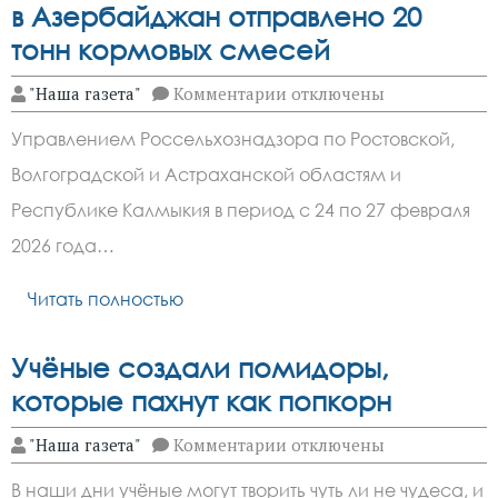
в Азербайджан отправлено 20
тонн кормовых смесей
к
"Наша газета"
Комментарии
отключены
записи
С
Управлением Россельхознадзора по Ростовской,
территории
Ростовской
Волгоградской и Астраханской областям и
области
в
Республике Калмыкия в период с 24 по 27 февраля
Азербайджан
отправлено
2026 года…
20
тонн
Читать полностью
кормовых
смесей
Учёные создали помидоры,
которые пахнут как попкорн
к
"Наша газета"
Комментарии
отключены
записи
Учёные
В наши дни учёные могут творить чуть ли не чудеса, и