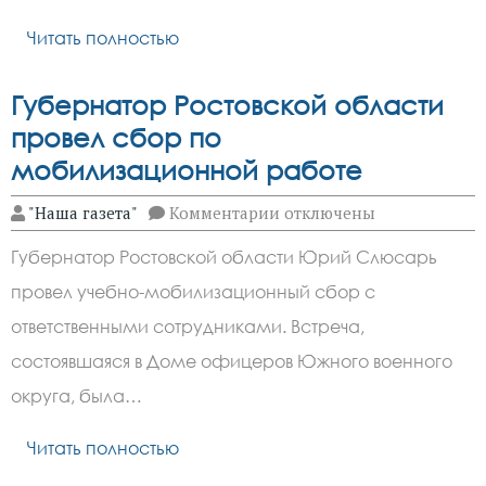
в
турнире
Читать полностью
Губернатор Ростовской области
провел сбор по
мобилизационной работе
к
"Наша газета"
Комментарии
отключены
записи
Губернатор
Губернатор Ростовской области Юрий Слюсарь
Ростовской
области
провел учебно-мобилизационный сбор с
провел
сбор
ответственными сотрудниками. Встреча,
по
мобилизационной
состоявшаяся в Доме офицеров Южного военного
работе
округа, была…
Читать полностью