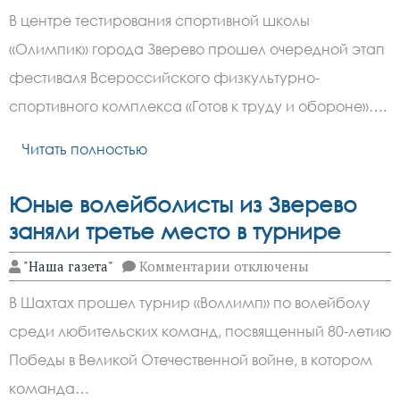
Одиннадцатиклассники
В центре тестирования спортивной школы
гимназии
имени
«Олимпик» города Зверево прошел очередной этап
Чехова
прошли
фестиваля Всероссийского физкультурно-
испытания
комплекса
спортивного комплекса «Готов к труду и обороне»….
ГТО
Читать полностью
Юные волейболисты из Зверево
заняли третье место в турнире
к
"Наша газета"
Комментарии
отключены
записи
Юные
В Шахтах прошел турнир «Воллимп» по волейболу
волейболисты
из
среди любительских команд, посвященный 80-летию
Зверево
заняли
Победы в Великой Отечественной войне, в котором
третье
место
команда…