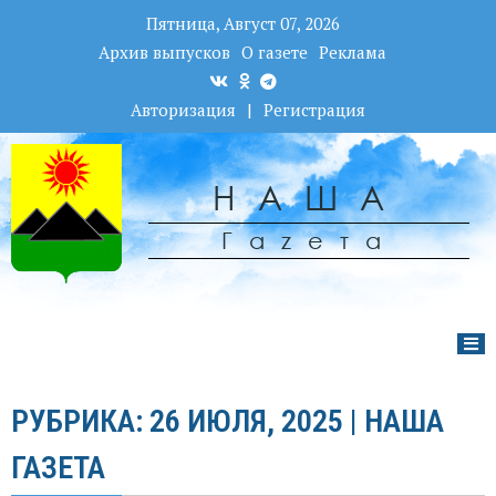
Пятница, Август 07, 2026
Архив выпусков
О газете
Реклама
Авторизация
|
Регистрация
НАША
Гаzета
РУБРИКА: 26 ИЮЛЯ, 2025 | НАША
ГАЗЕТА