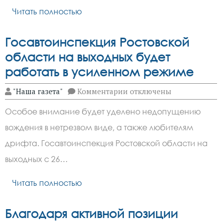
в
силу
Читать полностью
с
августа
правилах
Госавтоинспекция Ростовской
для
россиян
области на выходных будет
работать в усиленном режиме
к
"Наша газета"
Комментарии
отключены
записи
Госавтоинспекция
Особое внимание будет уделено недопущению
Ростовской
области
вождения в нетрезвом виде, а также любителям
на
выходных
дрифта. Госавтоинспекция Ростовской области на
будет
работать
выходных с 26…
в
усиленном
Читать полностью
режиме
Благодаря активной позиции