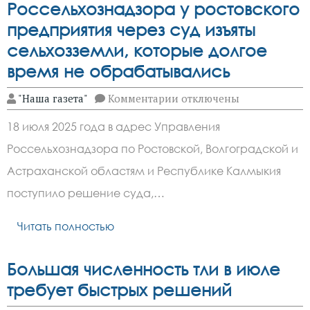
Россельхознадзора у ростовского
предприятия через суд изъяты
сельхозземли, которые долгое
время не обрабатывались
к
"Наша газета"
Комментарии
отключены
записи
Благодаря
18 июля 2025 года в адрес Управления
активной
позиции
Россельхознадзора по Ростовской, Волгоградской и
Россельхознадзора
у
Астраханской областям и Республике Калмыкия
ростовского
предприятия
поступило решение суда,…
через
суд
Читать полностью
изъяты
сельхозземли,
которые
долгое
Большая численность тли в июле
время
не
требует быстрых решений
обрабатывались