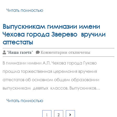
по
легкой
Читать полностью
атлетике
Выпускникам гимназии имени
Чехова города Зверево вручили
аттестаты
к
"Наша газета"
Комментарии
отключены
записи
Выпускникам
В гимназии имени А.П. Чехова города Гуково
гимназии
имени
прошла торжественная церемония вручения
Чехова
города
аттестатов об основном общем образовании
Зверево
вручили
выпускникам девятых классов. Выпускников…
аттестаты
Читать полностью
Пагинация
1
2