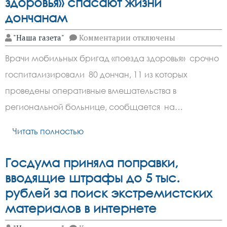
здоровья» спасают жизни
дончанам
к
"Наша газета"
Комментарии
отключены
записи
Врачи
Врачи мобильных бригад «поезда здоровья» срочно
мобильных
бригад
госпитализировали 80 дончан, 11 из которых
«поезда
здоровья»
проведены оперативные вмешательства в
спасают
жизни
региональной больнице, сообщается на…
дончанам
Читать полностью
Госдума приняла поправки,
вводящие штрафы до 5 тыс.
рублей за поиск экстремистских
материалов в интернете