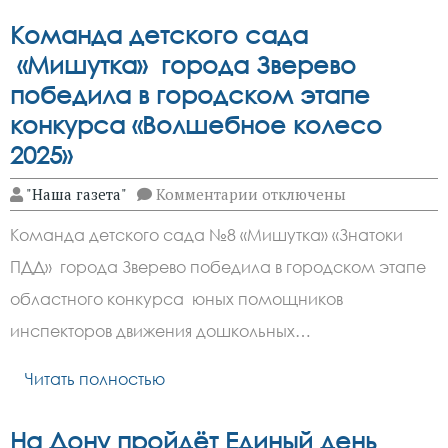
Команда детского сада
«Мишутка» города Зверево
победила в городском этапе
конкурса «Волшебное колесо
2025»
к
"Наша газета"
Комментарии
отключены
записи
Команда
Команда детского сада №8 «Мишутка» «Знатоки
детского
сада
ПДД» города Зверево победила в городском этапе
«Мишутка»
города
областного конкурса юных помощников
Зверево
победила
инспекторов движения дошкольных…
в
городском
Читать полностью
этапе
конкурса
«Волшебное
колесо
На Дону пройдёт Единый день
2025»