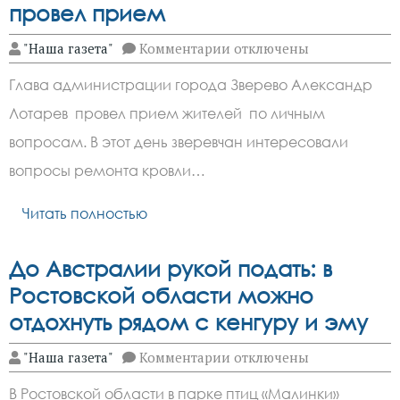
провел прием
к
"Наша газета"
Комментарии
отключены
записи
Глава
Глава администрации города Зверево Александр
администрации
города
Лотарев провел прием жителей по личным
Зверево
Александр
вопросам. В этот день зверевчан интересовали
Лотарев
провел
вопросы ремонта кровли…
прием
Читать полностью
До Австралии рукой подать: в
Ростовской области можно
отдохнуть рядом с кенгуру и эму
к
"Наша газета"
Комментарии
отключены
записи
До
В Ростовской области в парке птиц «Малинки»