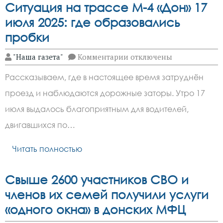
Ситуация на трассе М-4 «Дон» 17
июля 2025: где образовались
пробки
к
"Наша газета"
Комментарии
отключены
записи
Ситуация
Рассказываем, где в настоящее время затруднён
на
трассе
проезд и наблюдаются дорожные заторы. Утро 17
М-4
«Дон»
июля выдалось благоприятным для водителей,
17
июля
двигавшихся по…
2025:
где
Читать полностью
образовались
пробки
Свыше 2600 участников СВО и
членов их семей получили услуги
«одного окна» в донских МФЦ