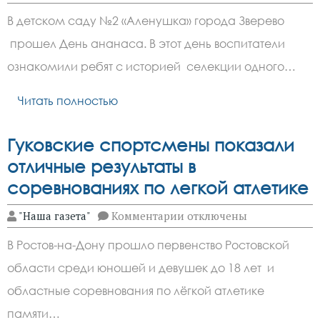
записи
В
В детском саду №2 «Аленушка» города Зверево
детском
саду
прошел День ананаса. В этот день воспитатели
«Аленушка»
города
ознакомили ребят с историей селекции одного…
Зверево
прошел
День
Читать полностью
ананаса
Гуковские спортсмены показали
отличные результаты в
соревнованиях по легкой атлетике
к
"Наша газета"
Комментарии
отключены
записи
Гуковские
В Ростов-на-Дону прошло первенство Ростовской
спортсмены
показали
области среди юношей и девушек до 18 лет и
отличные
результаты
областные соревнования по лёгкой атлетике
в
соревнованиях
памяти…