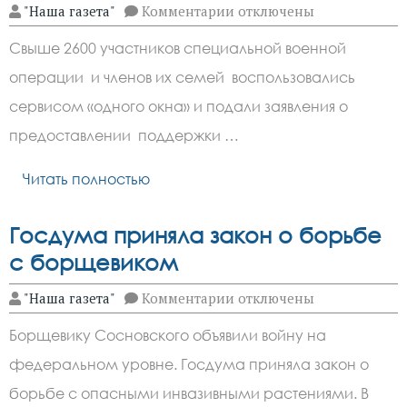
к
"Наша газета"
Комментарии
отключены
записи
Свыше
Свыше 2600 участников специальной военной
2600
участников
операции и членов их семей воспользовались
СВО
и
сервисом «одного окна» и подали заявления о
членов
их
предоставлении поддержки …
семей
получили
Читать полностью
услуги
«одного
окна»
в
Госдума приняла закон о борьбе
донских
МФЦ
с борщевиком
к
"Наша газета"
Комментарии
отключены
записи
Госдума
Борщевику Сосновского объявили войну на
приняла
закон
федеральном уровне. Госдума приняла закон о
о
борьбе
борьбе с опасными инвазивными растениями. В
с