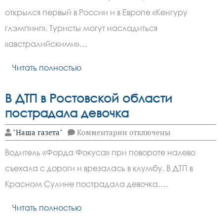
Австралии
рукой
открылся первый в России и в Европе «Кенгуру
подать:
в
глэмпинг». Туристы могут насладиться
Ростовской
области
«австралийскими»…
можно
отдохнуть
Читать полностью
рядом
с
кенгуру
и
В ДТП в Ростовской области
эму
пострадала девочка
к
"Наша газета"
Комментарии
отключены
записи
В
Водитель «Форда Фокуса» при повороте налево
ДТП
в
съехала с дороги и врезалась в клумбу. В ДТП в
Ростовской
области
Красном Сулине пострадала девочка….
пострадала
девочка
Читать полностью