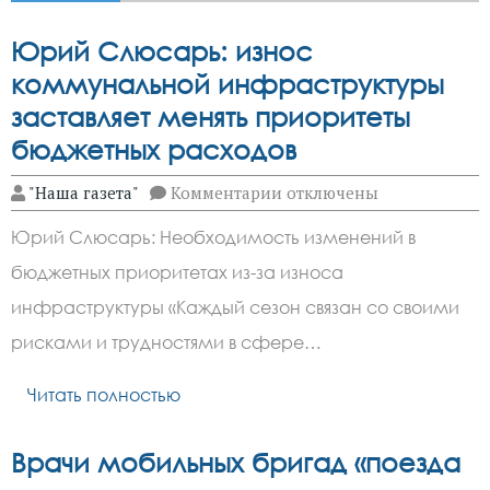
Юрий Слюсарь: износ
коммунальной инфраструктуры
заставляет менять приоритеты
бюджетных расходов
к
"Наша газета"
Комментарии
отключены
записи
Юрий
Юрий Слюсарь: Необходимость изменений в
Слюсарь:
износ
бюджетных приоритетах из-за износа
коммунальной
инфраструктуры
инфраструктуры «Каждый сезон связан со своими
заставляет
менять
рисками и трудностями в сфере…
приоритеты
бюджетных
Читать полностью
расходов
Врачи мобильных бригад «поезда