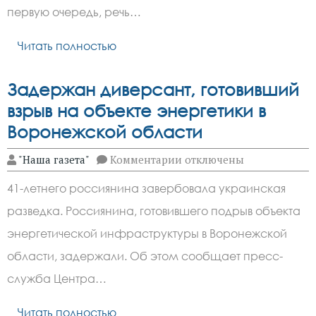
борщевиком
первую очередь, речь…
Читать полностью
Задержан диверсант, готовивший
взрыв на объекте энергетики в
Воронежской области
к
"Наша газета"
Комментарии
отключены
записи
Задержан
41-летнего россиянина завербовала украинская
диверсант,
готовивший
разведка. Россиянина, готовившего подрыв объекта
взрыв
на
энергетической инфраструктуры в Воронежской
объекте
энергетики
области, задержали. Об этом сообщает пресс-
в
служба Центра…
Воронежской
области
Читать полностью