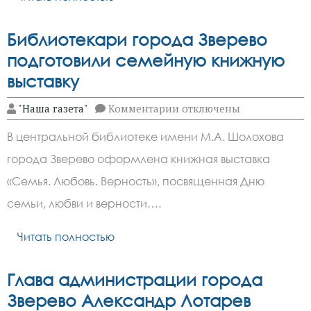
Библиотекари города Зверево
подготовили семейную книжную
выставку
к
"Наша газета"
Комментарии
отключены
записи
Библиотекари
В центральной библиотеке имени М.А. Шолохова
города
Зверево
города Зверево оформлена книжная выставка
подготовили
семейную
«Семья. Любовь. Верность», посвященная Дню
книжную
выставку
семьи, любви и верности….
Читать полностью
Глава администрации города
Зверево Александр Лотарев