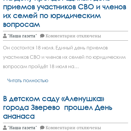
приемов участников СВО и членов
их семей по юридическим
вопросам
к
"Наша газета"
Комментарии
отключены
записи
На
Он состоится 18 июля. Единый день приемов
Дону
пройдёт
участников СВО и членов их семей по юридическим
Единый
день
вопросам пройдёт 18 июля на…
приемов
участников
СВО
Читать полностью
и
членов
их
В детском саду «Аленушка»
семей
по
города Зверево прошел День
юридическим
ананаса
вопросам
к
"Наша газета"
Комментарии
отключены