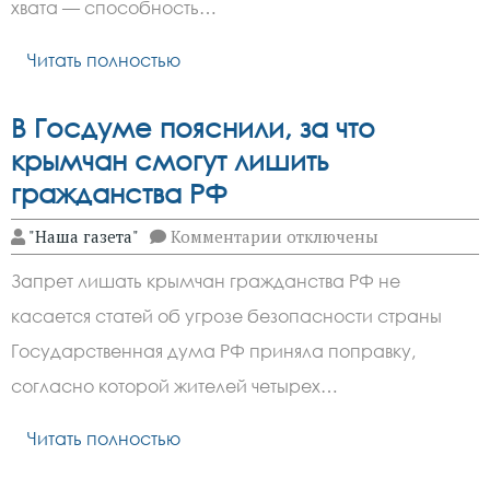
хвата — способность…
Читать полностью
В Госдуме пояснили, за что
крымчан смогут лишить
гражданства РФ
к
"Наша газета"
Комментарии
отключены
записи
В Госдуме
Запрет лишать крымчан гражданства РФ не
пояснили,
за что
касается статей об угрозе безопасности страны
крымчан
смогут
Государственная дума РФ приняла поправку,
лишить
гражданства
согласно которой жителей четырех…
РФ
Читать полностью