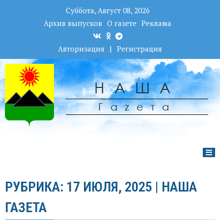
Суббота, Август 08, 2026
Архив выпусков
О газете
Реклама
Авторизация
|
Регистрация
НАША
Гаzета
РУБРИКА: 17 ИЮЛЯ, 2025 | НАША
ГАЗЕТА