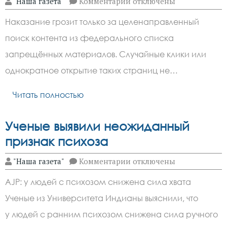
к
"Наша газета"
Комментарии
отключены
записи
Госдума
Наказание грозит только за целенаправленный
приняла
поправки,
поиск контента из федерального списка
вводящие
штрафы
запрещённых материалов. Случайные клики или
до
5
однократное открытие таких страниц не…
тыс.
рублей
Читать полностью
за
поиск
экстремистских
материалов
Ученые выявили неожиданный
в
интернете
признак психоза
к
"Наша газета"
Комментарии
отключены
записи
Ученые
AJP: у людей с психозом снижена сила хвата
выявили
неожиданный
Ученые из Университета Индианы выяснили, что
признак
психоза
у людей с ранним психозом снижена сила ручного