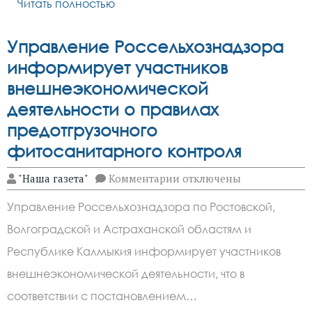
Читать полностью
Управление Россельхознадзора
информирует участников
внешнеэкономической
деятельности о правилах
предотгрузочного
фитосанитарного контроля
к
"Наша газета"
Комментарии
отключены
записи
Управление
Управление Россельхознадзора по Ростовской,
Россельхознадзора
информирует
Волгоградской и Астраханской областям и
участников
внешнеэкономической
Республике Калмыкия информирует участников
деятельности
о
внешнеэкономической деятельности, что в
правилах
соответствии с постановлением…
предотгрузочного
фитосанитарного