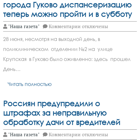
города Гуково диспансеризацию
теперь можно пройти и в субботу
к
"Наша газета"
Комментарии
отключены
записи
В
28 июня, несмотря на выходной день, в
поликлиническом
отделении
поликлиническом отделении №2 на улице
№2
города
Крупская в Гуково было оживленно: здесь прошел
Гуково
диспансеризацию
День…
теперь
можно
Читать полностью
пройти
и
в
субботу
Россиян предупредили о
штрафах за неправильную
обработку дачи от вредителей
к
"Наша газета"
Комментарии
отключены
записи