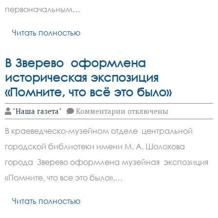
взноса
первоначальным…
в
20%
Читать полностью
и
более
В Зверево оформлена
историческая экспозиция
«Помните, что всё это было»
к
"Наша газета"
Комментарии
отключены
записи
В
В краеведческо-музейном отделе центральной
Зверево
оформлена
городской библиотеки имени М. А. Шолохова
историческая
экспозиция
города Зверево оформлена музейная экспозиция
«Помните,
что
«Помните, что все это было»,…
всё
это
Читать полностью
было»