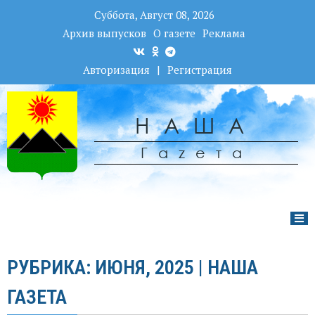
Суббота, Август 08, 2026
Архив выпусков
О газете
Реклама
Авторизация
|
Регистрация
НАША
Гаzета
РУБРИКА: ИЮНЯ, 2025 | НАША
ГАЗЕТА