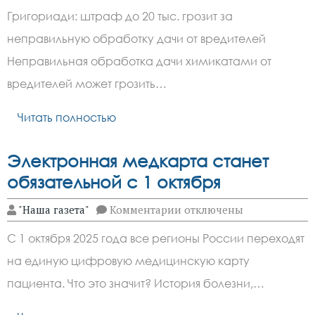
Россиян
Григориади: штраф до 20 тыс. грозит за
предупредили
о
неправильную обработку дачи от вредителей
штрафах
за
Неправильная обработка дачи химикатами от
неправильную
обработку
вредителей может грозить…
дачи
от
Читать полностью
вредителей
Электронная медкарта станет
обязательной с 1 октября
к
"Наша газета"
Комментарии
отключены
записи
Электронная
С 1 октября 2025 года все регионы России переходят
медкарта
станет
на единую цифровую медицинскую карту
обязательной
с
пациента. Что это значит? История болезни,…
1
октября