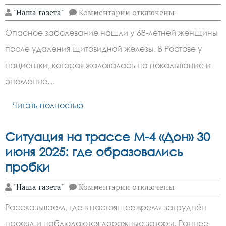
к
"Наша газета"
Комментарии
отключены
записи
У
Опасное заболевание нашли у 68-летней женщины
ростовчанки
с
после удаления щитовидной железы. В Ростове у
жалобами
на
пациентки, которая жаловалась на покалывание и
онемение
губ
онемение…
и
ног
Читать полностью
обнаружили
смертельную
болезнь
Ситуация на трассе М-4 «Дон» 30
июня 2025: где образовались
пробки
к
"Наша газета"
Комментарии
отключены
записи
Ситуация
Рассказываем, где в настоящее время затруднён
на
трассе
проезд и наблюдаются дорожные заторы. Раннее