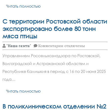
контроля
Читать полностью
С территории Ростовской области
экспортировано более 80 тонн
мяса птицы
к
"Наша газета"
Комментарии
отключены
записи
С
Управлением Россельхознадзора по Ростовской,
территории
Ростовской
Волгоградской и Астраханской областям и
области
экспортировано
Республике Калмыкия в период с 16 по 20 июня 2025
более
80
года…
тонн
мяса
Читать полностью
птицы
В поликлиническом отделении №2