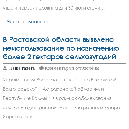
М-4
«Дон»
утро и первая половина дня 30 июня стали…
30
июня
2025:
Читать полностью
где
образовались
пробки
В Ростовской области выявлено
неиспользование по назначению
более 2 гектаров сельхозугодий
к
"Наша газета"
Комментарии
отключены
записи
В
Управлением Россельхознадзора по Ростовской,
Ростовской
области
Волгоградской и Астраханской областям и
выявлено
неиспользование
Республике Калмыкия в рамках обследования
по
назначению
сельхозугодий, расположенных в границах хутора
более
Харьковский…
2
гектаров
сельхозугодий