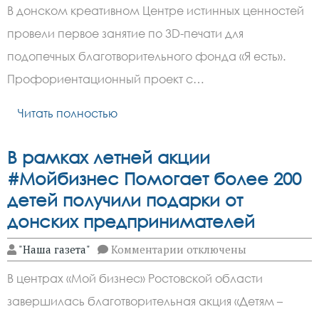
В
В донском креативном Центре истинных ценностей
Ростове
запустили
провели первое занятие по 3D-печати для
серию
мастер-
подопечных благотворительного фонда «Я есть».
классов
по
Профориентационный проект с…
цифровым
навыкам
Читать полностью
для
ребят
с
ОВЗ
В рамках летней акции
#Мойбизнес Помогает более 200
детей получили подарки от
донских предпринимателей
к
"Наша газета"
Комментарии
отключены
записи
В
В центрах «Мой бизнес» Ростовской области
рамках
летней
завершилась благотворительная акция «Детям –
акции