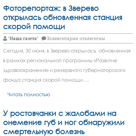
Фоторепортаж: в Зверево
открылась обновленная станция
скорой помощи
к
"Наша газета"
Комментарии
отключены
записи
Фоторепортаж:
Сегодня, 30 июня, в Зверево открылась обновленная
в
Зверево
в рамках региональной программы «Развитие
открылась
обновленная
здравоохранения» и резервного губернаторского
станция
скорой
фонда станция скорой помощи….
помощи
Читать полностью
У ростовчанки с жалобами на
онемение губ и ног обнаружили
смертельную болезнь