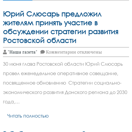
Юрий Слюсарь предложил
жителям принять участие в
обсуждении стратегии развития
Ростовской области
к
"Наша газета"
Комментарии
отключены
записи
Юрий
30 июня глава Ростовской области Юрий Слюсарь
Слюсарь
предложил
провел еженедельное оперативное совещание,
жителям
принять
посвященное обновлению Стратегии социально-
участие
в
экономического развития Донского региона до 2030
обсуждении
года,…
стратегии
развития
Ростовской
Читать полностью
области