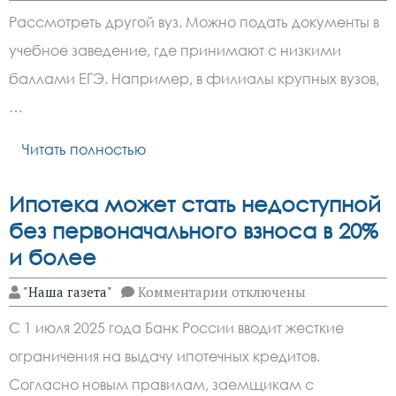
Варианты
Рассмотреть другой вуз. Можно подать документы в
поступления
в
учебное заведение, где принимают с низкими
вуз
с
баллами ЕГЭ. Например, в филиалы крупных вузов,
низкими
баллами
…
ЕГЭ
Читать полностью
Ипотека может стать недоступной
без первоначального взноса в 20%
и более
к
"Наша газета"
Комментарии
отключены
записи
Ипотека
С 1 июля 2025 года Банк России вводит жесткие
может
стать
ограничения на выдачу ипотечных кредитов.
недоступной
без
Согласно новым правилам, заемщикам с
первоначального