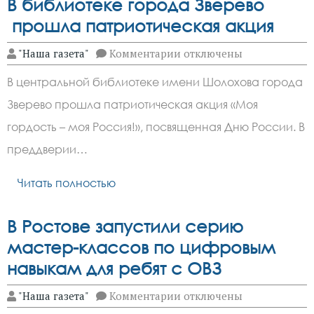
В библиотеке города Зверево
прошла патриотическая акция
к
"Наша газета"
Комментарии
отключены
записи
В
В центральной библиотеке имени Шолохова города
библиотеке
города
Зверево прошла патриотическая акция «Моя
Зверево
прошла
гордость – моя Россия!», посвященная Дню России. В
патриотическая
акция
преддверии…
Читать полностью
В Ростове запустили серию
мастер-классов по цифровым
навыкам для ребят с ОВЗ
к
"Наша газета"
Комментарии
отключены
записи