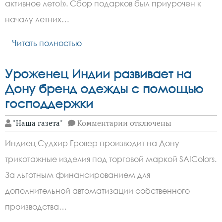
#Мойбизнес
активное лето!». Сбор подарков был приурочен к
Помогает
более
началу летних…
200
детей
Читать полностью
получили
подарки
от
донских
Уроженец Индии развивает на
предпринимателей
Дону бренд одежды с помощью
господдержки
к
"Наша газета"
Комментарии
отключены
записи
Уроженец
Индиец Судхир Гровер производит на Дону
Индии
развивает
трикотажные изделия под торговой маркой SAIColors.
на
Дону
За льготным финансированием для
бренд
одежды
дополнительной автоматизации собственного
с
производства…
помощью
господдержки