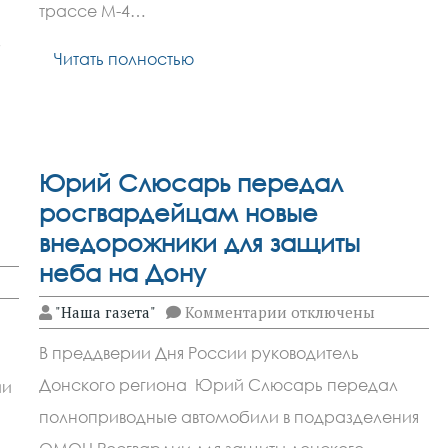
июня
трассе М-4…
2025:
,
где
Читать полностью
образовались
пробки
Юрий Слюсарь передал
росгвардейцам новые
внедорожники для защиты
неба на Дону
к
"Наша газета"
Комментарии
отключены
записи
Юрий
В преддверии Дня России руководитель
Слюсарь
передал
Донского региона Юрий Слюсарь передал
ии
росгвардейцам
новые
полноприводные автомобили в подразделения
внедорожники
для