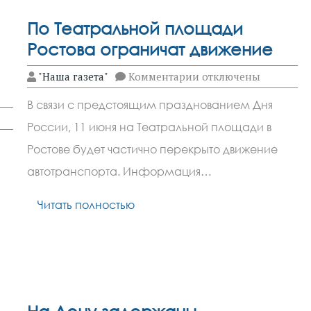
По Театральной площади
Ростова ограничат движение
к
"Наша газета"
Комментарии
отключены
записи
По
В связи с предстоящим празднованием Дня
Театральной
площади
России, 11 июня на Театральной площади в
Ростова
ограничат
Ростове будет частично перекрыто движение
движение
автотранспорта. Информация…
Читать полностью