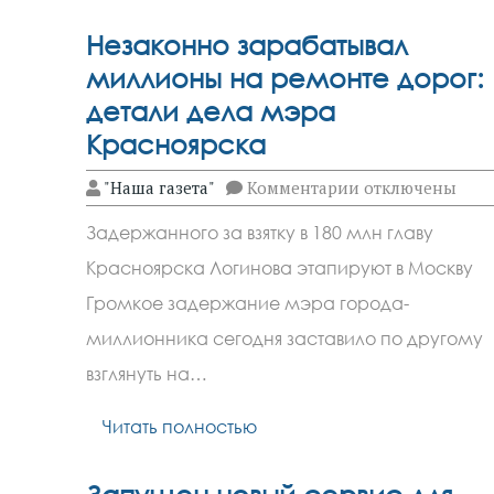
Незаконно зарабатывал
миллионы на ремонте дорог:
детали дела мэра
Красноярска
к
"Наша газета"
Комментарии
отключены
записи
Незаконно
Задержанного за взятку в 180 млн главу
зарабатывал
миллионы
Красноярска Логинова этапируют в Москву
на
ремонте
Громкое задержание мэра города-
дорог:
детали
миллионника сегодня заставило по другому
дела
взглянуть на…
мэра
Красноярска
Читать полностью