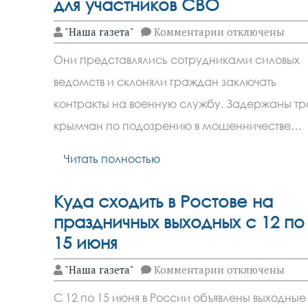
для участников СВО
к
"Наша газета"
Комментарии
отключены
записи
Задержаны
Они представлялись сотрудниками силовых
трое
крымчан
ведомств и склоняли граждан заключать
за
мошенничество
контракты на военную службу. Задержаны тр
со
льготами
крымчан по подозрению в мошенничестве…
для
участников
Читать полностью
СВО
Куда сходить в Ростове на
праздничных выходных с 12 по
15 июня
к
"Наша газета"
Комментарии
отключены
записи
Куда
С 12 по 15 июня в России объявлены выходные
сходить