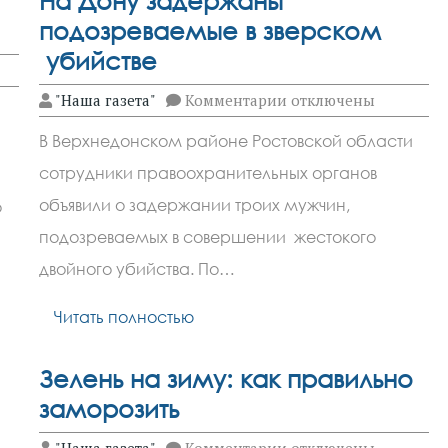
На Дону задержаны
подозреваемые в зверском
убийстве
к
"Наша газета"
Комментарии
отключены
записи
На
В Верхнедонском районе Ростовской области
Дону
задержаны
сотрудники правоохранительных органов
подозреваемые
в
объявили о задержании троих мужчин,
о
зверском
убийстве
подозреваемых в совершении жестокого
двойного убийства. По…
Читать полностью
Зелень на зиму: как правильно
заморозить
к
"Наша газета"
Комментарии
отключены