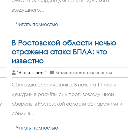
ОМОН Росгвардии для защиты донского
защиты
воздушного…
неба
на
Дону
Читать полностью
В Ростовской области ночью
отражена атака БПЛА: что
известно
к
"Наша газета"
Комментарии
отключены
записи
В
Сбито два беспилотника. В ночь на 11 июня
Ростовской
области
е
дежурные расчёты сил противовоздушной
ночью
отражена
у
обороны в Ростовской области обнаружили и
атака
БПЛА:
сбили в…
что
известно
Читать полностью