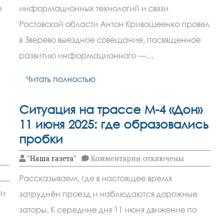
посетил
е
информационных технологий и связи
выставки
в
Ростовской области Антон Кривошеенко провел
библиотеке
имени
в Зверево выездное совещание, посвященное
Шолохова
развитию информационного —…
города
Зверево
Читать полностью
Ситуация на трассе М-4 «Дон»
11 июня 2025: где образовались
пробки
к
"Наша газета"
Комментарии
отключены
записи
Ситуация
Рассказываем, где в настоящее время
на
трассе
ти
затруднён проезд и наблюдаются дорожные
М-4
«Дон»
заторы. К середине дня 11 июня движение по
11