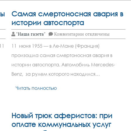
ды
Самая смертоносная авария в
истории автоспорта
к
"Наша газета"
Комментарии
отключены
записи
Самая
11
11 июня 1955 — в Ле-Мане (Франция)
смертоносная
авария
произошла самая смертоносная авария в
в
истории
истории автоспорта. Автомобиль Mercedes-
автоспорта
Benz, за рулем которого находился…
Читать полностью
Новый трюк аферистов: при
оплате коммунальных услуг