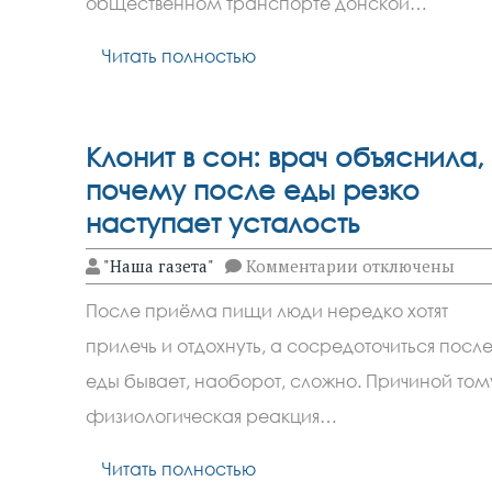
общественном транспорте донской…
Читать полностью
Клонит в сон: врач объяснила,
почему после еды резко
наступает усталость
к
"Наша газета"
Комментарии
отключены
записи
Клонит
После приёма пищи люди нередко хотят
в
сон:
прилечь и отдохнуть, а сосредоточиться посл
врач
объяснила,
еды бывает, наоборот, сложно. Причиной том
почему
после
физиологическая реакция…
еды
резко
Читать полностью
наступает
усталость