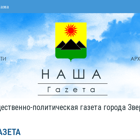
лама
ТИ
АР
НАША
Гаzета
ественно-политическая газета города Зве
АЗЕТА