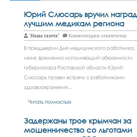
Юрий Слюсарь вручил награ
лучшим медикам региона
к
"Наша газета"
Комментарии
отключены
записи
Юрий
В преддверии Дня медицинского работника, 
Слюсарь
вручил
июня, временно исполняющий обязанности
награды
лучшим
губернатора Ростовской области Юрий
медикам
региона
Слюсарь провел встречу с работниками
здравоохранения…
Читать полностью
Задержаны трое крымчан за
мошенничество со льготами