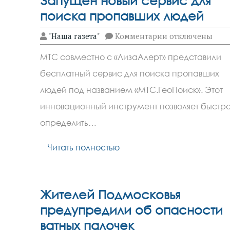
Запущен новый сервис для
поиска пропавших людей
к
"Наша газета"
Комментарии
отключены
записи
Запущен
МТС совместно с «ЛизаАлерт» представили
новый
сервис
бесплатный сервис для поиска пропавших
для
поиска
людей под названием «МТС.ГеоПоиск». Этот
пропавших
людей
инновационный инструмент позволяет быстр
определить…
Читать полностью
Жителей Подмосковья
предупредили об опасности
ватных палочек