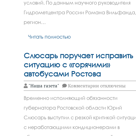
синоптики
условий. По данным научного руководителя
предупредили
ростовчан
Гидрометцентра России Романа Вильфанда
о
регион…
надвигающейся
погодной
аномалии
Читать полностью
Слюсарь поручает исправить
ситуацию с «горячими»
автобусами Ростова
к
"Наша газета"
Комментарии
отключены
записи
Слюсарь
Временно исполняющий обязанности
поручает
исправить
губернатора Ростовской области Юрий
ситуацию
с
Слюсарь выступил с резкой критикой ситуац
«горячими»
автобусами
с неработающими кондиционерами в
Ростова