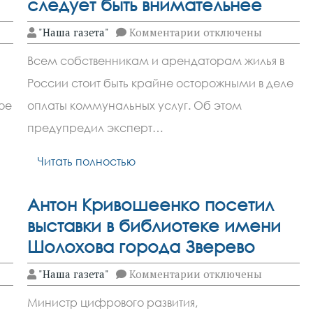
следует быть внимательнее
к
"Наша газета"
Комментарии
отключены
записи
Новый трюк аферисто
Всем собственникам и арендаторам жилья в
оплате
коммунальных
России стоит быть крайне осторожными в деле
услуг
следует
ое
оплаты коммунальных услуг. Об этом
быть
внимательнее
предупредил эксперт…
Читать полностью
Антон Кривошеенко посетил
выставки в библиотеке имени
Шолохова города Зверево
к
"Наша газета"
Комментарии
отключены
записи
Антон
Министр цифрового развития,
Кривошеенко