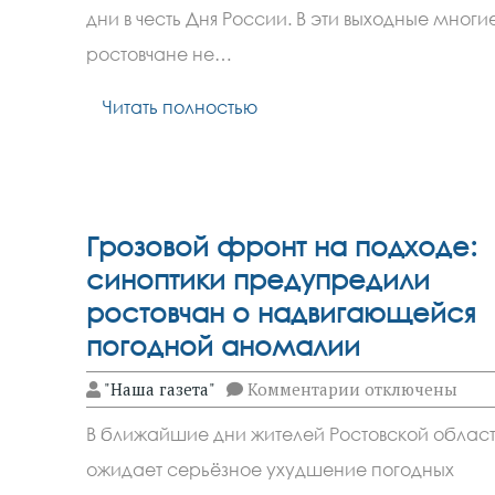
в
дни в честь Дня России. В эти выходные многи
Ростове
на
ростовчане не…
праздничных
выходных
с
Читать полностью
12
по
15
июня
Грозовой фронт на подходе:
синоптики предупредили
ростовчан о надвигающейся
погодной аномалии
к
"Наша газета"
Комментарии
отключены
записи
Грозовой
В ближайшие дни жителей Ростовской облас
фронт
на
ожидает серьёзное ухудшение погодных
подходе: