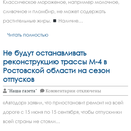
качественное
Классическое мороженое, например молочное,
мороженое?
сливочное и пломбир, не может содержать
растительные жиры.
Наличие…
Читать полностью
Не будут останавливать
реконструкцию трассы М-4 в
Ростовской области на сезон
отпусков
к
"Наша газета"
Комментарии
отключены
записи
Не
«Автодор» заявил, что приостановит ремонт на всей
будут
останавливать
дороге с 15 июня по 15 сентября, чтобы отпускники
реконструкцию
трассы
всей страны не стояли…
М-4
в