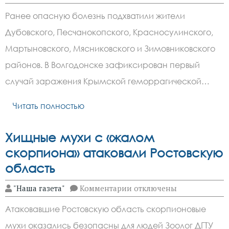
записи
В
Ранее опасную болезнь подхватили жители
Волгодонске
зафиксировали
Дубовского, Песчанокопского, Красносулинского,
первый
случай
Мартыновского, Мясниковского и Зимовниковского
Крымской
геморрагической
районов. В Волгодонске зафиксирован первый
лихорадки
случай заражения Крымской геморрагической…
Читать полностью
Хищные мухи с «жалом
скорпиона» атаковали Ростовскую
область
к
"Наша газета"
Комментарии
отключены
записи
Хищные
Атаковавшие Ростовскую область скорпионовые
мухи
с
мухи оказались безопасны для людей Зоолог ДГТУ