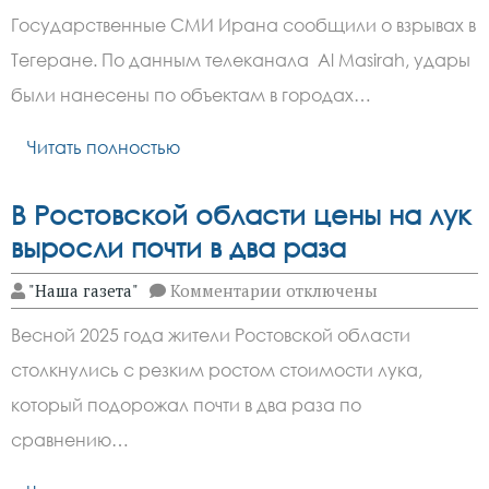
Что
Государственные СМИ Ирана сообщили о взрывах в
известно
об
Тегеране. По данным телеканала Al Masirah, удары
ударе
Израиля
были нанесены по объектам в городах…
по
Ирану
и
Читать полностью
его
последствиях
В Ростовской области цены на лук
выросли почти в два раза
к
"Наша газета"
Комментарии
отключены
записи
В Ростовской
Весной 2025 года жители Ростовской области
области
цены
столкнулись с резким ростом стоимости лука,
на лук
выросли
который подорожал почти в два раза по
почти
в два
сравнению…
раза