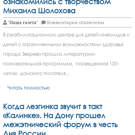
ознакомились с творчеством
Михаила Шолохова
к
"Наша газета"
Комментарии
отключены
записи
Воспитанники
В реабилитационном центре для детей-инвалидов и
реабилитационного
центра
детей с ограниченными возможностями здоровья
города
Зверево
города Зверево прошла литературно-
ознакомились
с
познавательная программа, посвященная 120-
творчеством
летию донского писателя…
Михаила
Шолохова
Читать полностью
Когда лезгинка звучит в такт
«Калинке». На Дону прошел
межэтнический форум в честь
Дня России