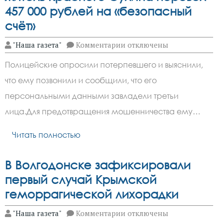
457 000 рублей на «безопасный
счёт»
к
"Наша газета"
Комментарии
отключены
записи
Поверив
Полицейские опросили потерпевшего и выяснили,
мошенникам,
23-
что ему позвонили и сообщили, что его
летний
житель
персональными данными завладели третьи
Красного
Сулина
лица.Для предотвращения мошенничества ему…
перевел
457
Читать полностью
000
рублей
на
«безопасный
В Волгодонске зафиксировали
счёт»
первый случай Крымской
геморрагической лихорадки
к
"Наша газета"
Комментарии
отключены