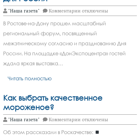
к
"Наша газета"
Комментарии
отключены
записи
Когда
В Ростове-на-Дону прошел масштабный
лезгинка
звучит
региональный форум, посвященный
в
такт
межэтническому согласию и празднованию Дня
«Калинке».
На
России. На площадке «ДонЭкспоцентра» гостей
Дону
ждала яркая выставка…
прошел
межэтнический
форум
Читать полностью
в
честь
Дня
России
Как выбрать качественное
мороженое?
к
"Наша газета"
Комментарии
отключены
записи
Как
Об этом рассказали в Роскачестве:
выбрать