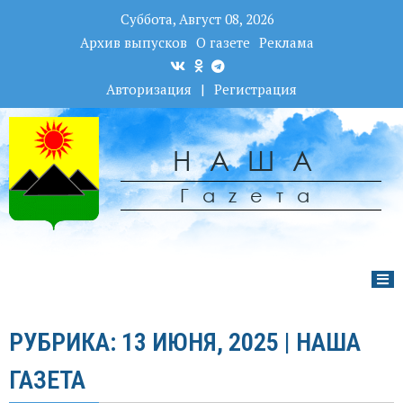
Суббота, Август 08, 2026
Архив выпусков
О газете
Реклама
Авторизация
|
Регистрация
НАША
Гаzета
РУБРИКА: 13 ИЮНЯ, 2025 | НАША
ГАЗЕТА