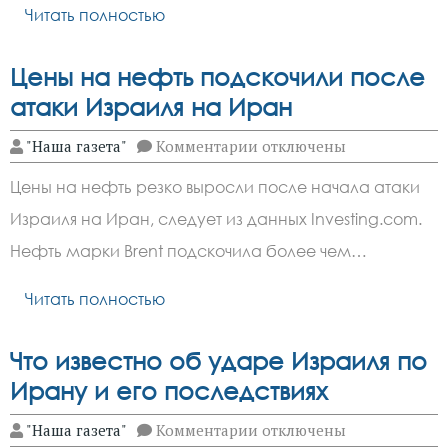
Ростовской
Читать полностью
области
на
сезон
Цены на нефть подскочили после
отпусков
атаки Израиля на Иран
к
"Наша газета"
Комментарии
отключены
записи
Цены
Цены на нефть резко выросли после начала атаки
на
нефть
Израиля на Иран, следует из данных Investing.com.
подскочили
после
Нефть марки Brent подскочила более чем…
атаки
Израиля
на
Читать полностью
Иран
Что известно об ударе Израиля по
Ирану и его последствиях
к
"Наша газета"
Комментарии
отключены
записи