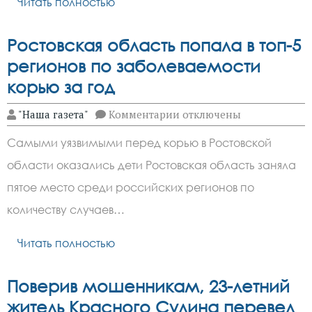
Читать полностью
Ростовская область попала в топ-5
регионов по заболеваемости
корью за год
к
"Наша газета"
Комментарии
отключены
записи
Ростовская
Самыми уязвимыми перед корью в Ростовской
область
попала
области оказались дети Ростовская область заняла
в
топ-5
пятое место среди российских регионов по
регионов
по
количеству случаев…
заболеваемости
корью
Читать полностью
за
год
Поверив мошенникам, 23-летний
житель Красного Сулина перевел