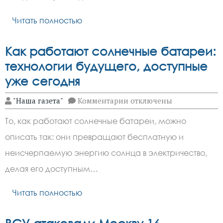
изнуряющей
жары
Читать полностью
Как работают солнечные батареи:
технологии будущего, доступные
уже сегодня
к
"Наша газета"
Комментарии
отключены
записи
Как
То, как работают солнечные батареи, можно
работают
солнечные
описать так: они превращают бесплатную и
батареи:
технологии
неисчерпаемую энергию солнца в электричество,
будущего,
доступные
делая его доступным…
уже
сегодня
Читать полностью