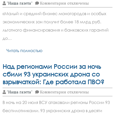
к
"Наша газета"
Комментарии
отключены
записи
Малый
«Малый и средний бизнес моногородов и особых
бизнес
«угольных»
экономических зон получит более 18 млрд руб.
моногородов
получит
льготного финансирования и банковских гарантий
господдержку
до…
Читать полностью
Над регионами России за ночь
сбили 93 украинских дрона со
взрывчаткой: Где работала ПВО?
к
"Наша газета"
Комментарии
отключены
записи
Над
В ночь на 20 июля ВСУ атаковали регионы России 93
регионами
России
беспилотниками. 93 украинских дрона в десяти
за