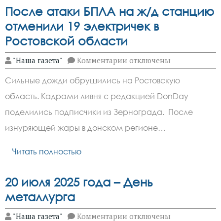
После атаки БПЛА на ж/д станцию
отменили 19 электричек в
Ростовской области
к
"Наша газета"
Комментарии
отключены
записи
После
Сильные дожди обрушились на Ростовскую
атаки
БПЛА
область. Кадрами ливня с редакцией DonDay
на
ж/
поделились подписчики из Зернограда. После
д
станцию
изнуряющей жары в донском регионе…
отменили
19
Читать полностью
электричек
в
Ростовской
области
20 июля 2025 года – День
металлурга
к
"Наша газета"
Комментарии
отключены