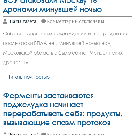
ВСУ атаковали Москву 16
дронами минувшей ночью
к
"Наша газета"
Комментарии
отключены
записи
ВСУ
Собянин: серьезных повреждений и пострадавших
атаковали
Москву
после атаки БПЛА нет. Минувшей ночью над
16
дронами
Московской областью было сбито 19 украинских
минувшей
ночью
дронов, 16…
Читать полностью
Ферменты застаиваются —
поджелудка начинает
перерабатывать себя: продукты,
вызывающие спазм протоков
к
"Наша газета"
Комментарии
отключены