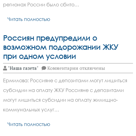
ночь
регионах России было сбито…
сбили
93
украинских
Читать полностью
дрона
со
взрывчаткой:
Россиян предупредили о
Где
работала
возможном подорожании ЖКУ
ПВО?
при одном условии
к
"Наша газета"
Комментарии
отключены
записи
Россиян
Ермилова: Россияне с депозитами могут лишиться
предупредили
о
субсидии на оплату ЖКУ Россияне с депозитами
возможном
подорожании
могут лишиться субсидии на оплату жилищно-
ЖКУ
при
коммунальных услуг…
одном
условии
Читать полностью