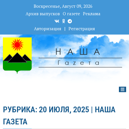
Воскресенье, Август 09, 2026
Архив выпусков
О газете
Реклама
Авторизация
|
Регистрация
НАША
Гаzета
РУБРИКА: 20 ИЮЛЯ, 2025 | НАША
ГАЗЕТА