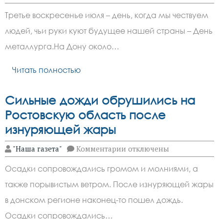
записи
20
Третье воскресенье июля – день, когда мы чествуем
июля
2025
людей, чьи руки куют будущее нашей страны – День
года
–
металлурга.На Дону около…
День
металлурга
Читать полностью
Сильные дожди обрушились на
Ростовскую область после
изнуряющей жары
к
"Наша газета"
Комментарии
отключены
записи
Сильные
Осадки сопровождались громом и молниями, а
дожди
обрушились
также порывистым ветром. После изнуряющей жары
на
Ростовскую
в донском регионе наконец-то пошел дождь.
область
после
Осадки сопровождались…