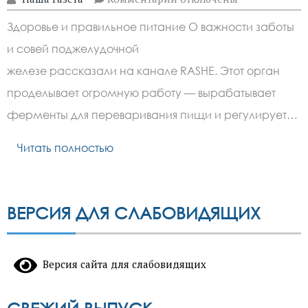
записи
Ферменты
Здоровье и правильное питание О важности заботы
застаиваются —
поджелудка
и совей поджелудочной
начинает
перерабатывать
железе рассказали на канале RASHE. Этот орган
себя:
продукты,
проделывает огромную работу — вырабатывает
вызывающие
ферменты для переваривания пищи и регулирует…
спазм
протоков
Читать полностью
ВЕРСИЯ ДЛЯ СЛАБОВИДЯЩИХ
Версия сайта для слабовидящих