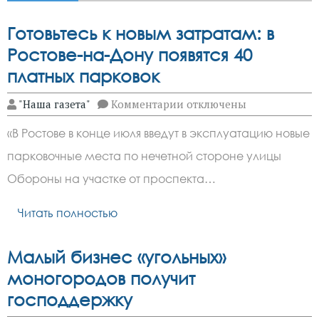
Готовьтесь к новым затратам: в
Ростове-на-Дону появятся 40
платных парковок
к
"Наша газета"
Комментарии
отключены
записи
Готовьтесь
«В Ростове в конце июля введут в эксплуатацию новые
к
новым
парковочные места по нечетной стороне улицы
затратам:
в
Обороны на участке от проспекта…
Ростове-
на-
Дону
Читать полностью
появятся
40
платных
Малый бизнес «угольных»
парковок
моногородов получит
господдержку