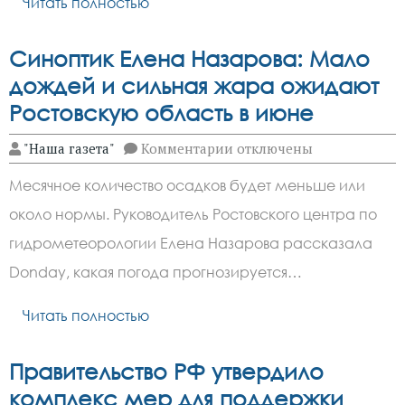
Читать полностью
Синоптик Елена Назарова: Мало
дождей и сильная жара ожидают
Ростовскую область в июне
к
"Наша газета"
Комментарии
отключены
записи
Синоптик
Месячное количество осадков будет меньше или
Елена
Назарова:
около нормы. Руководитель Ростовского центра по
Мало
дождей
гидрометеорологии Елена Назарова рассказала
и
сильная
Donday, какая погода прогнозируется…
жара
ожидают
Читать полностью
Ростовскую
область
в
июне
Правительство РФ утвердило
комплекс мер для поддержки