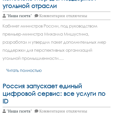
угольной отрасли
к
"Наша газета"
Комментарии
отключены
записи
Правительство
Кабинет министров России, под руководством
РФ
утвердило
премьер-министра Михаила Мишустина,
комплекс
мер
разработал и утвердил пакет дополнительных мер
для
поддержки
поддержки для перспективных организаций
угольной
угольной промышленности….
отрасли
Читать полностью
Россия запускает единый
цифровой сервис: все услуги по
ID
к
"Наша газета"
Комментарии
отключены