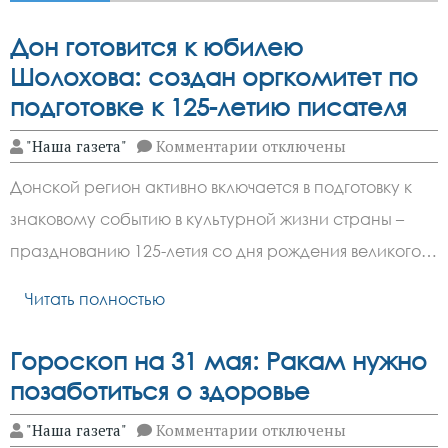
Дон готовится к юбилею
Шолохова: создан оргкомитет по
подготовке к 125-летию писателя
к
"Наша газета"
Комментарии
отключены
записи
Дон
Донской регион активно включается в подготовку к
готовится
к
знаковому событию в культурной жизни страны –
юбилею
Шолохова:
празднованию 125-летия со дня рождения великого…
создан
оргкомитет
по
Читать полностью
подготовке
к
125-
Гороскоп на 31 мая: Ракам нужно
летию
писателя
позаботиться о здоровье
к
"Наша газета"
Комментарии
отключены
записи