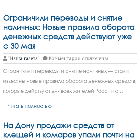
Ограничили переводы и снятие
наличных: Новые правила оборота
денежных средств действуют уже
с 30 мая
к
"Наша газета"
Комментарии
отключены
записи
Ограничили
Ограничили переводы и снятие наличных — стали
переводы
и
известны новые правила оборота денежных средств,
снятие
наличных:
которые действуют для всех жителей России с…
Новые
правила
оборота
Читать полностью
денежных
средств
действуют
На Дону продажи средств от
уже
с
клещей и комаров упали почти на
30