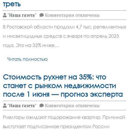
треть
мая
к
"Наша газета"
Комментарии
отключены
записи
На
В Ростовской области продали 4,7 тыс. репеллентных
Дону
продажи
и инсектицидных средств с января по апрель 2025
средств
от
года. Это на 32% ниже…
клещей
и
комаров
Читать полностью
упали
почти
на
Стоимость рухнет на 35%: что
треть
станет с рынком недвижимости
после 1 июня — прогноз эксперта
к
"Наша газета"
Комментарии
отключены
записи
Стоимость
Риелторы ожидают подорожание квартир. Причиной
рухнет
на
выступает подписанное президентом России