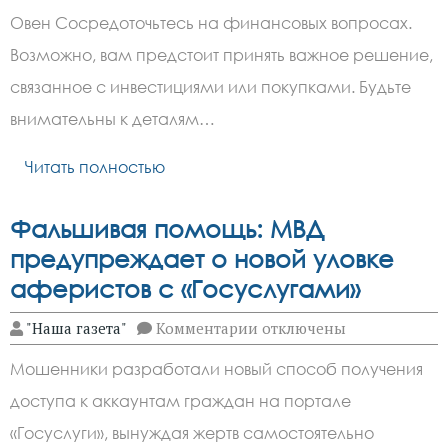
Гороскоп
Овен Сосредоточьтесь на финансовых вопросах.
на
31
Возможно, вам предстоит принять важное решение,
мая:
Ракам
связанное с инвестициями или покупками. Будьте
нужно
позаботиться
внимательны к деталям…
о
здоровье
Читать полностью
Фальшивая помощь: МВД
предупреждает о новой уловке
аферистов с «Госуслугами»
к
"Наша газета"
Комментарии
отключены
записи
Фальшивая
Мошенники разработали новый способ получения
помощь:
МВД
доступа к аккаунтам граждан на портале
предупреждает
о
«Госуслуги», вынуждая жертв самостоятельно
новой