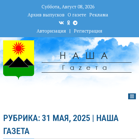
Суббота, Август 08, 2026
Архив выпусков
О газете
Реклама
Авторизация
|
Регистрация
НАША
Гаzета
РУБРИКА: 31 МАЯ, 2025 | НАША
ГАЗЕТА