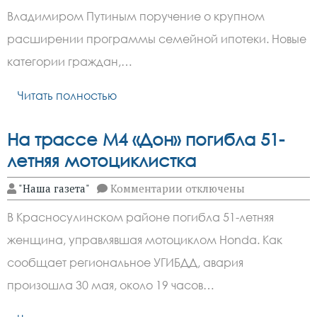
35%:
что
Владимиром Путиным поручение о крупном
станет
с
расширении программы семейной ипотеки. Новые
рынком
категории граждан,…
недвижимости
после
1
Читать полностью
июня
—
прогноз
эксперта
На трассе М4 «Дон» погибла 51-
летняя мотоциклистка
к
"Наша газета"
Комментарии
отключены
записи
На
В Красносулинском районе погибла 51-летняя
трассе
М4
женщина, управлявшая мотоциклом Honda. Как
«Дон»
погибла
сообщает региональное УГИБДД, авария
51-
летняя
произошла 30 мая, около 19 часов…
мотоциклистка