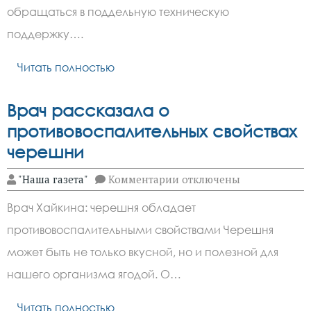
уловке
обращаться в поддельную техническую
аферистов
поддержку….
с
«Госуслугами»
Читать полностью
Врач рассказала о
противовоспалительных свойствах
черешни
к
"Наша газета"
Комментарии
отключены
записи
Врач
Врач Хайкина: черешня обладает
рассказала
о
противовоспалительными свойствами Черешня
противовоспалительных
свойствах
может быть не только вкусной, но и полезной для
черешни
нашего организма ягодой. О…
Читать полностью