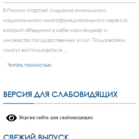
записи
Россия
В России стартует создание уникального
запускает
единый
национального многофункционального сервиса,
цифровой
сервис:
который объединит в себе мессенджер и
все
услуги
множество государственных услуг. Пользователи
по
смогут воспользоваться…
ID
Читать полностью
ВЕРСИЯ ДЛЯ СЛАБОВИДЯЩИХ
Версия сайта для слабовидящих
СВЕЖИЙ ВЫПУСК