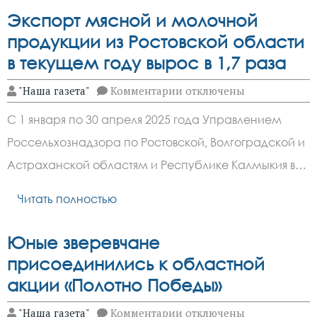
продукции
и
Экспорт мясной и молочной
более
1800
продукции из Ростовской области
голов
в текущем году вырос в 1,7 раза
сельскохозяйственных
животных
к
"Наша газета"
Комментарии
отключены
записи
Экспорт
С 1 января по 30 апреля 2025 года Управлением
мясной
и
Россельхознадзора по Ростовской, Волгоградской и
молочной
продукции
Астраханской областям и Республике Калмыкия в…
из
Ростовской
области
Читать полностью
в
текущем
году
Юные зверевчане
вырос
в
присоединились к областной
1,7
акции «Полотно Победы»
раза
к
"Наша газета"
Комментарии
отключены