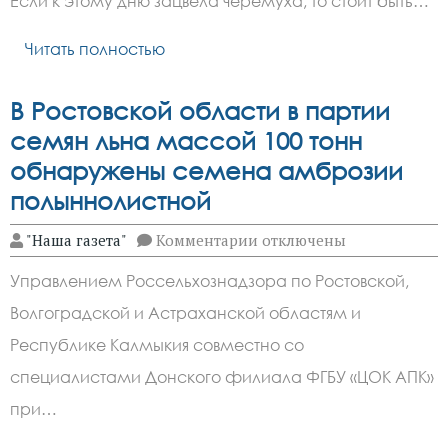
Если к этому дню зацвела черемуха, то стоит быть…
Евсеев
день
Читать полностью
В Ростовской области в партии
семян льна массой 100 тонн
обнаружены семена амброзии
полыннолистной
к
"Наша газета"
Комментарии
отключены
записи
В
Управлением Россельхознадзора по Ростовской,
Ростовской
области
Волгоградской и Астраханской областям и
в
партии
Республике Калмыкия совместно со
семян
льна
специалистами Донского филиала ФГБУ «ЦОК АПК»
массой
при…
100
тонн
обнаружены