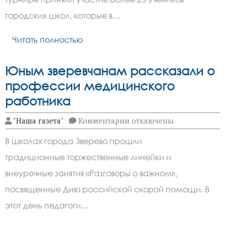
участие
в
городских школ, которые в…
шахматном
турнире
Читать полностью
Юным зверевчанам рассказали о
профессии медицинского
работника
к
"Наша газета"
Комментарии
отключены
записи
Юным
В школах города Зверево прошли
зверевчанам
рассказали
традиционные торжественные линейки и
о
профессии
внеурочные занятия «Разговоры о важном»,
медицинского
работника
посвященные Дню российской скорой помощи. В
этот день педагоги…