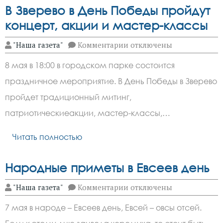
В Зверево в День Победы пройдут
концерт, акции и мастер-классы
к
"Наша газета"
Комментарии
отключены
записи
В
8 мая в 18:00 в городском парке состоится
Зверево
в
праздничное мероприятие. В День Победы в Зверево
День
Победы
пройдет традиционный митинг,
пройдут
концерт,
патриотическиеакции, мастер-классы,…
акции
и
Читать полностью
мастер-
классы
Народные приметы в Евсеев день
к
"Наша газета"
Комментарии
отключены
записи
Народные
7 мая в народе – Евсеев день, Евсей – овсы отсей.
приметы
в