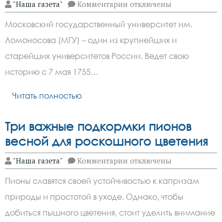
к
"Наша газета"
Комментарии
отключены
записи
270
Московский государственный университет им.
лет
назад,
Ломоносова (МГУ) – один из крупнейших и
7
мая
старейших университетов России. Ведет свою
1755
года,
историю с 7 мая 1755…
состоялось
открытие
Читать полностью
Московского
университета
Три важные подкормки пионов
весной для роскошного цветения
к
"Наша газета"
Комментарии
отключены
записи
Три
Пионы славятся своей устойчивостью к капризам
важные
подкормки
природы и простотой в уходе. Однако, чтобы
пионов
весной
добиться пышного цветения, стоит уделить внимание
для