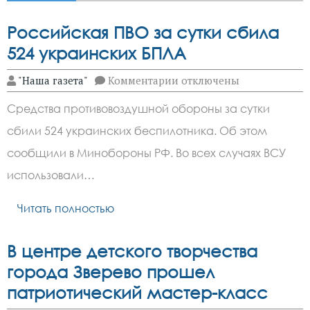
Российская ПВО за сутки сбила
524 украинских БПЛА
к
"Наша газета"
Комментарии
отключены
записи
Российская
Средства противовоздушной обороны за сутки
ПВО
за
сбили 524 украинских беспилотника. Об этом
сутки
сбила
сообщили в Минобороны РФ. Во всех случаях ВСУ
524
украинских
использовали…
БПЛА
Читать полностью
В центре детского творчества
города Зверево прошел
патриотический мастер-класс