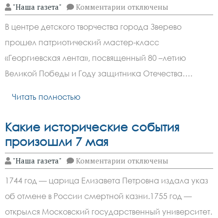
к
"Наша газета"
Комментарии
отключены
записи
В
В центре детского творчества города Зверево
центре
детского
прошел патриотический мастер-класс
творчества
города
«Георгиевская лента», посвященный 80 –летию
Зверево
прошел
Великой Победы и Году защитника Отечества….
патриотический
мастер-
Читать полностью
класс
Какие исторические события
произошли 7 мая
к
"Наша газета"
Комментарии
отключены
записи
Какие
1744 год — царица Елизавета Петровна издала указ
исторические
события
об отмене в России смертной казни.1755 год —
произошли
7 мая
открылся Московский государственный университет.