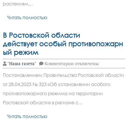
роскошного
растениям…
цветения
Читать полностью
В Ростовской области
действует особый противопожарн
ый режим
к
"Наша газета"
Комментарии
отключены
записи
В
Постановлением Правительства Ростовской области
Ростовской
области
от 28.04.2025 № 323 «Об установлении особого
действует особый прот
противопожарного режима на территории
Ростовской области» в регионе с…
Читать полностью