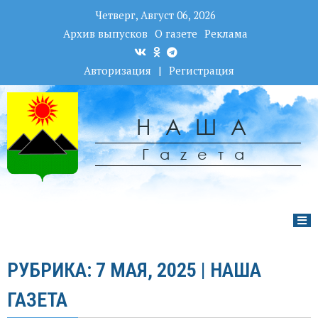
Четверг, Август 06, 2026
Архив выпусков
О газете
Реклама
Авторизация
|
Регистрация
НАША
Гаzета
РУБРИКА: 7 МАЯ, 2025 | НАША
ГАЗЕТА