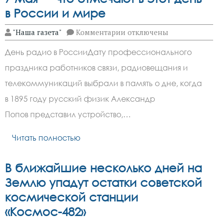
в России и мире
к
"Наша газета"
Комментарии
отключены
записи
7 мая
День радио в РоссииДату профессионального
—
что
праздника работников связи, радиовещания и
отмечают
в этот
телекоммуникаций выбрали в память о дне, когда
день
в России
в 1895 году русский физик Александр
и
Попов представил устройство,…
мире
Читать полностью
В ближайшие несколько дней на
Землю упадут остатки советской
космической станции
«Космос-482»