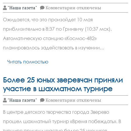
к
"Наша газета"
Комментарии
отключены
записи
В
Ожидается, что это произойдет 10 мая
ближайшие
несколько
приблизительно в 8:37 по Гринвичу (10:37 мск).
дней
на
Автоматическую станцию «Космос-482»
Землю
упадут
планировалось задействовать в изучении…
остатки
советской
Читать полностью
космической
станции
«Космос-482»
Более 25 юных зверевчан приняли
участие в шахматном турнире
к
"Наша газета"
Комментарии
отключены
записи
Более
В центре детского творчества города Зверево
25
юных
прошел шахматный турнир «Время побеждать». В
зверевчан
приняли
турнире приняли участие более 25 учеников