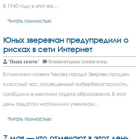
В 1940 году в этот же…
Читать полностью
Юных зверевчан предупредили о
рисках в сети Интернет
к
"Наша газета"
Комментарии
отключены
записи
Юных
В гимназии имени Чехова города Зверево прошел
зверевчан
предупредили
классный час, посвященный кибербезопасности,
о
рисках
сообщили в местном отделе образования. В этот
в
сети
день педагоги напомнили ученикам…
Интернет
Читать полностью
7 мая — что отмечают в этот день