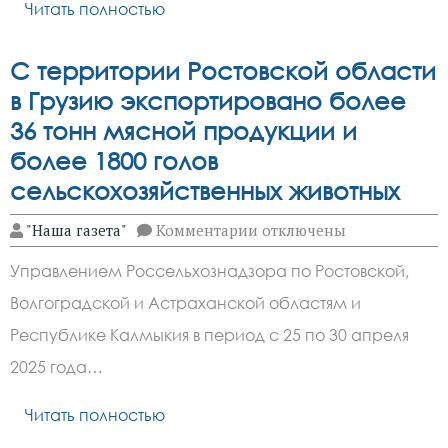
Читать полностью
семена
амброзии
полыннолистной
С территории Ростовской области
в Грузию экспортировано более
36 тонн мясной продукции и
более 1800 голов
сельскохозяйственных животных
к
"Наша газета"
Комментарии
отключены
записи
С
Управлением Россельхознадзора по Ростовской,
территории
Ростовской
Волгоградской и Астраханской областям и
области
в
Республике Калмыкия в период с 25 по 30 апреля
Грузию
экспортировано
2025 года…
более
36
Читать полностью
тонн
мясной