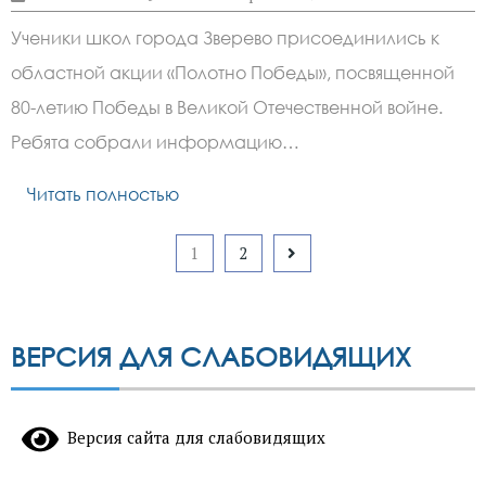
записи
Юные
Ученики школ города Зверево присоединились к
зверевчане
присоединились
областной акции «Полотно Победы», посвященной
к
областной
80-летию Победы в Великой Отечественной войне.
акции
«Полотно
Ребята собрали информацию…
Победы»
Читать полностью
Пагинация
1
2
записей
ВЕРСИЯ ДЛЯ СЛАБОВИДЯЩИХ
Версия сайта для слабовидящих