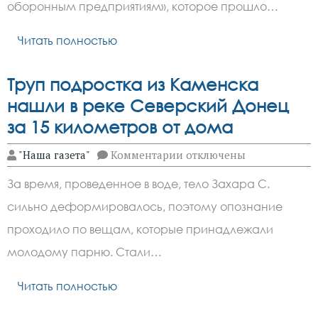
производят
оборонным предприятиям», которое прошло…
на
Дону
Читать полностью
Труп подростка из Каменска
нашли в реке Северский Донец
за 15 километров от дома
к
"Наша газета"
Комментарии
отключены
записи
Труп
За время, проведенное в воде, тело Захара С.
подростка
из
сильно деформировалось, поэтому опознание
Каменска
нашли
проходило по вещам, которые принадлежали
в
реке
молодому парню. Стали…
Северский
Донец
Читать полностью
за
15
километров