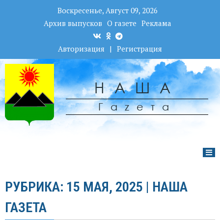
Воскресенье, Август 09, 2026
Архив выпусков
О газете
Реклама
Авторизация
|
Регистрация
НАША
Гаzета
РУБРИКА: 15 МАЯ, 2025 | НАША
ГАЗЕТА