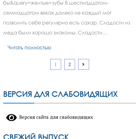
красиво
бы&query=желтые+зубы В шестнадцатом-
семнадцатом веках далеко не каждый мог
позволить себе регулярно есть сахар. Сладости из
меда были хорошо знакомы. Сладости…
Читать полностью
Пагинация
1
2
записей
ВЕРСИЯ ДЛЯ СЛАБОВИДЯЩИХ
Версия сайта для слабовидящих
СВЕЖИЙ ВЫПУСК