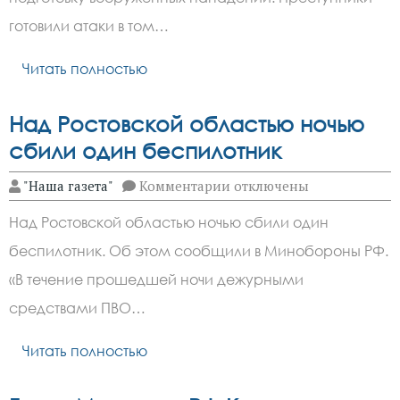
вооруженные
нападения
готовили атаки в том…
в
пяти
Читать полностью
городах
Над Ростовской областью ночью
сбили один беспилотник
к
"Наша газета"
Комментарии
отключены
записи
Над
Над Ростовской областью ночью сбили один
Ростовской
областью
беспилотник. Об этом сообщили в Минобороны РФ.
ночью
сбили
«В течение прошедшей ночи дежурными
один
беспилотник
средствами ПВО…
Читать полностью