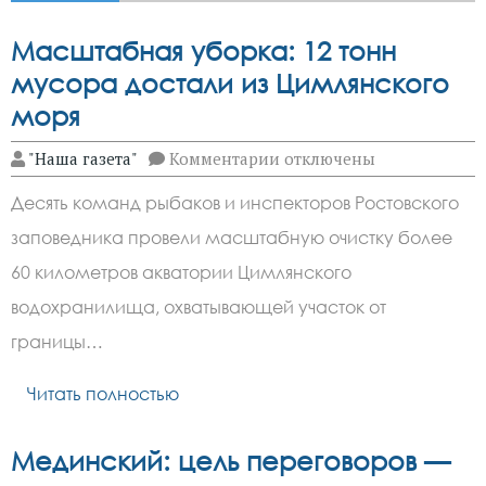
Масштабная уборка: 12 тонн
мусора достали из Цимлянского
моря
к
"Наша газета"
Комментарии
отключены
записи
Масштабная
Десять команд рыбаков и инспекторов Ростовского
уборка:
12
заповедника провели масштабную очистку более
тонн
мусора
60 километров акватории Цимлянского
достали
из
водохранилища, охватывающей участок от
Цимлянского
границы…
моря
Читать полностью
Мединский: цель переговоров —