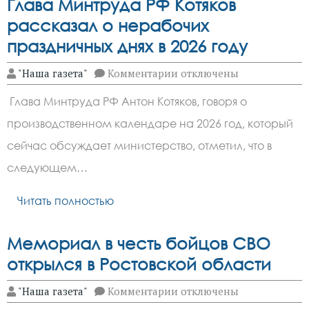
Глава Минтруда РФ Котяков
рассказал о нерабочих
праздничных днях в 2026 году
к
"Наша газета"
Комментарии
отключены
записи
Глава
Глава Минтруда РФ Антон Котяков, говоря о
Минтруда
РФ
производственном календаре на 2026 год, который
Котяков
рассказал
сейчас обсуждает министерство, отметил, что в
о
нерабочих
следующем…
праздничных
днях
Читать полностью
в
2026
году
Мемориал в честь бойцов СВО
открылся в Ростовской области
к
"Наша газета"
Комментарии
отключены
записи