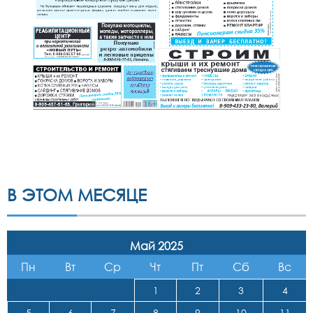
В ЭТОМ МЕСЯЦЕ
Май 2025
Пн
Вт
Ср
Чт
Пт
Сб
Вс
1
2
3
4
5
6
7
8
9
10
11