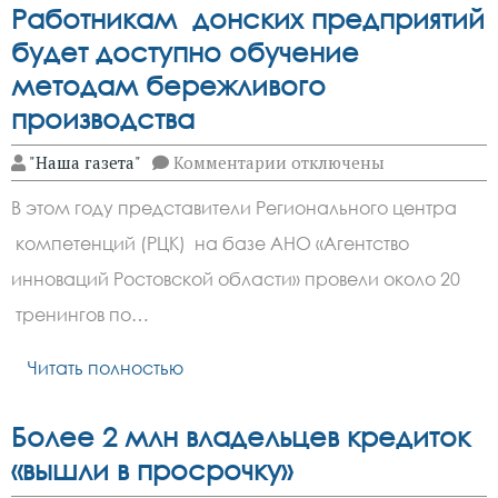
от
Работникам донских предприятий
дома
будет доступно обучение
методам бережливого
производства
к
"Наша газета"
Комментарии
отключены
записи
Работникам
В этом году представители Регионального центра
донских
предприятий
компетенций (РЦК) на базе АНО «Агентство
будет
доступно
инноваций Ростовской области» провели около 20
обучение
методам
тренингов по…
бережливого
производства
Читать полностью
Более 2 млн владельцев кредиток
«вышли в просрочку»