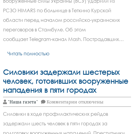
Вооруженные силы Украины (ВСУ) ударили из
ударило
по
РСЗО HIMARS по больнице в Теткино Курской
курской
больнице
области перед началом российско-украинских
переговоров в Стамбуле. Об этом
сообщает Telegram-канал Mash. Пострадавших…
Читать полностью
Силовики задержали шестерых
человек, готовивших вооруженные
нападения в пяти городах
к
"Наша газета"
Комментарии
отключены
записи
Силовики
Силовики в ходе профилактических рейдов
задержали
шестерых
задержали шесть человек в пяти городах за
человек,
готовивших
подготовку вооруженных нападений. Преступники