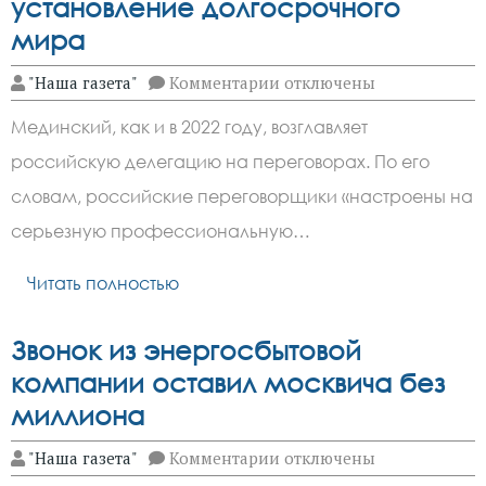
установление долгосрочного
мира
к
"Наша газета"
Комментарии
отключены
записи
Мединский:
Мединский, как и в 2022 году, возглавляет
цель
переговоров
российскую делегацию на переговорах. По его
—
установление
словам, российские переговорщики «настроены на
долгосрочного
мира
серьезную профессиональную…
Читать полностью
Звонок из энергосбытовой
компании оставил москвича без
миллиона
к
"Наша газета"
Комментарии
отключены
записи