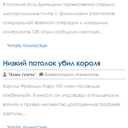
Мемориал
В поселке Усть-Донецком торжественно открыли
в
честь
мемориальные плиты с фамилиями участников
бойцов
СВО
специальной военной операции и локальных
открылся
в
конфликтов. Об этом сообщили местные…
Ростовской
области
Читать полностью
Низкий потолок убил короля
к
"Наша газета"
Комментарии
отключены
записи
Низкий
Король Франции Карл VIII имел прозвище
потолок
убил
«Любезный». В юности он участвовал в Итальянских
короля
войнах и привез множество драгоценных трофеев:
картины,…
Читать полностью