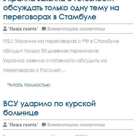
обсуждать только одну тему на
переговорах в Стамбуле
к
"Наша газета"
Комментарии
отключены
записи
Украина
WSJ: Украина на переговорах с РФ в Стамбуле
заявила
о
обсудит только 30-дневное перемирие
готовности
обсуждать
Украина заявила о готовности обсудить на
только
одну
переговорах с Россией…
тему
на
Читать полностью
переговорах
в
Стамбуле
ВСУ ударило по курской
больнице
к
"Наша газета"
Комментарии
отключены
записи
ВСУ