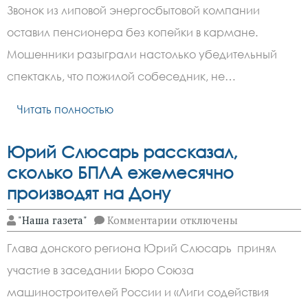
Звонок
Звонок из липовой энергосбытовой компании
из
энергосбытовой
оставил пенсионера без копейки в кармане.
компании
оставил
Мошенники разыграли настолько убедительный
москвича
без
спектакль, что пожилой собеседник, не…
миллиона
Читать полностью
Юрий Слюсарь рассказал,
сколько БПЛА ежемесячно
производят на Дону
к
"Наша газета"
Комментарии
отключены
записи
Юрий
Глава донского региона Юрий Слюсарь принял
Слюсарь
рассказал,
участие в заседании Бюро Союза
сколько
БПЛА
машиностроителей России и «Лиги содействия
ежемесячно