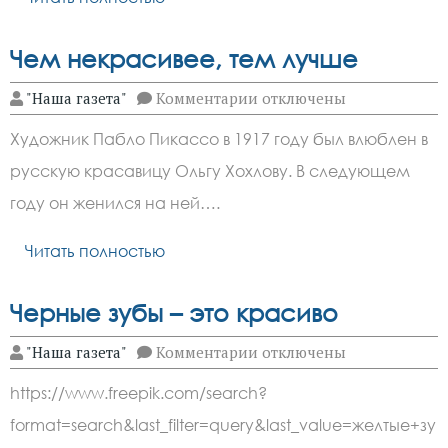
Чем некрасивее, тем лучше
к
"Наша газета"
Комментарии
отключены
записи
Чем
Художник Пабло Пикассо в 1917 году был влюблен в
некрасивее,
тем
русскую красавицу Ольгу Хохлову. В следующем
лучше
году он женился на ней….
Читать полностью
Черные зубы – это красиво
к
"Наша газета"
Комментарии
отключены
записи
Черные
https://www.freepik.com/search?
зубы
–
format=search&last_filter=query&last_value=желтые+зу
это