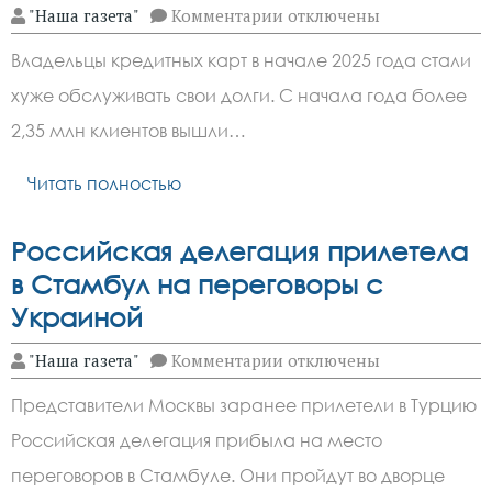
к
"Наша газета"
Комментарии
отключены
записи
Более
Владельцы кредитных карт в начале 2025 года стали
2
млн
хуже обслуживать свои долги. С начала года более
владельцев
кредиток
2,35 млн клиентов вышли…
«вышли
в
просрочку»
Читать полностью
Российская делегация прилетела
в Стамбул на переговоры с
Украиной
к
"Наша газета"
Комментарии
отключены
записи
Российская
Представители Москвы заранее прилетели в Турцию
делегация
прилетела
Российская делегация прибыла на место
в
Стамбул
переговоров в Стамбуле. Они пройдут во дворце
на