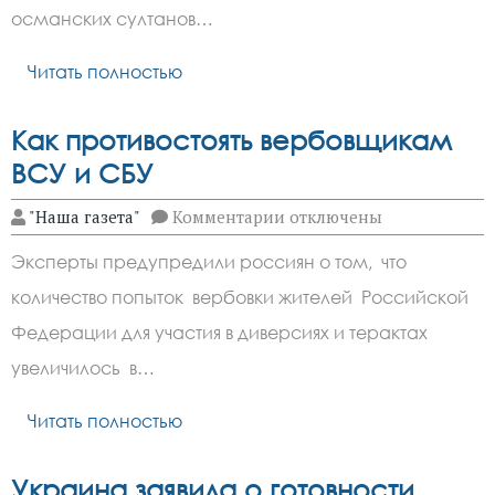
переговоры
османских султанов…
с
Украиной
Читать полностью
Как противостоять вербовщикам
ВСУ и СБУ
к
"Наша газета"
Комментарии
отключены
записи
Как
Эксперты предупредили россиян о том, что
противостоять
вербовщикам
количество попыток вербовки жителей Российской
ВСУ
и
Федерации для участия в диверсиях и терактах
СБУ
увеличилось в…
Читать полностью
Украина заявила о готовности