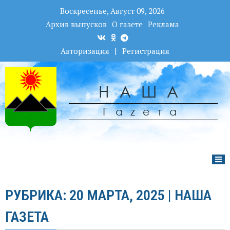
Воскресенье, Август 09, 2026
Архив выпусков
О газете
Реклама
Авторизация
|
Регистрация
НАША
Гаzета
РУБРИКА: 20 МАРТА, 2025 | НАША
ГАЗЕТА