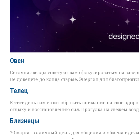
Овен
Сегодня звезды советуют вам сфокусироваться на заве
не доведете до конца старые. Энергия дня благоприятс
Телец
В этот день вам стоит обратить внимание на свое здор
отдыху и восстановлению сил. Прогулка на свежем воз
Близнецы
20 марта – отличный день для общения и обмена идеям