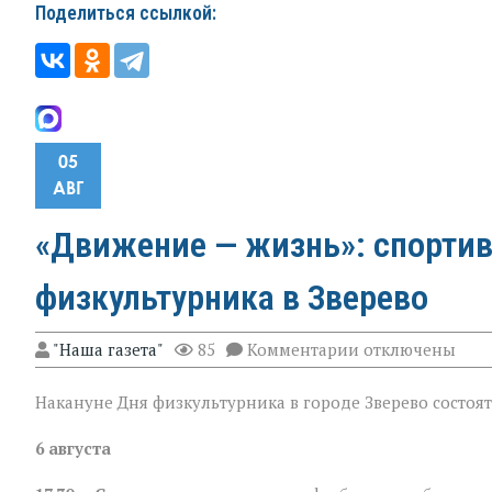
Поделиться ссылкой:
05
АВГ
«Движение — жизнь»: спортив
физкультурника в Зверево
к
"Наша газета"
85
Комментарии
отключены
записи
«Движение — жи
Накануне Дня физкультурника в городе Зверево состоя
спортивная
программа
ко
6 августа
Дню
физкультурника