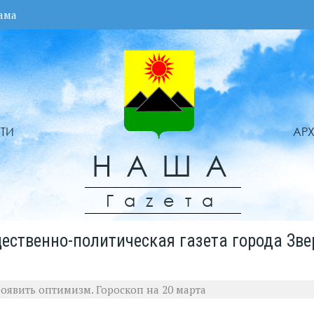
ама
ТИ
АР
НАША
Гаzета
ественно-политическая газета города Зве
оявить оптимизм. Гороскоп на 20 марта