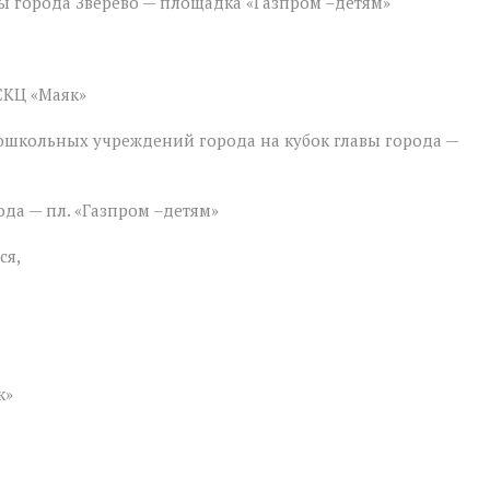
вы города Зверево — площадка «Газпром –детям»
СКЦ «Маяк»
дошкольных учреждений города на кубок главы города —
ода — пл. «Газпром –детям»
ся,
к»