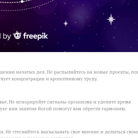
ршении начатых дел. Не распыляйтесь на новые проекты, по
твует концентрации и кропотливому труду.
овье. Не игнорируйте сигналы организма и уделите время
духе или занятия йогой помогут вам обрести гармонию.
и. Не стесняйтесь высказывать свое мнение и делиться сво