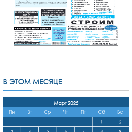
В ЭТОМ МЕСЯЦЕ
Март 2025
Пн
Вт
Ср
Чт
Пт
Сб
Вс
1
2
3
4
5
6
7
8
9