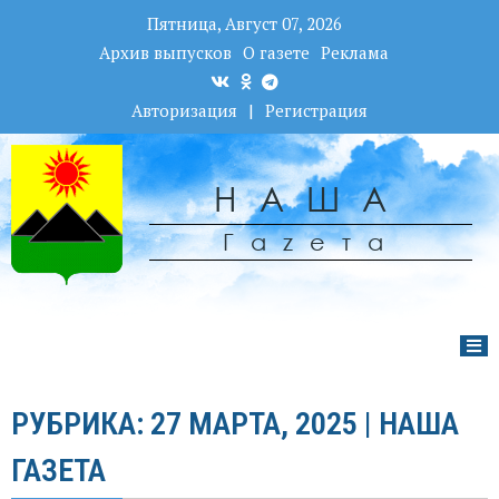
Пятница, Август 07, 2026
Архив выпусков
О газете
Реклама
Авторизация
|
Регистрация
НАША
Гаzета
РУБРИКА: 27 МАРТА, 2025 | НАША
ГАЗЕТА